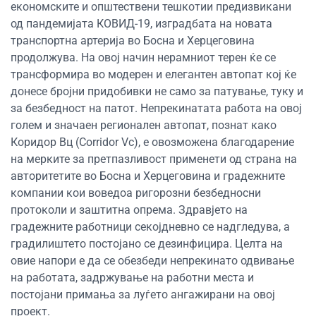
економските и општествени тешкотии предизвикани
од пандемијата КОВИД-19, изградбата на новата
транспортна артерија во Босна и Херцеговина
продолжува. На овој начин нерамниот терен ќе се
трансформира во модерен и елегантен автопат кој ќе
донесе бројни придобивки не само за патување, туку и
за безбедност на патот. Непрекинатата работа на овој
голем и значаен регионален автопат, познат како
Коридор Вц (Corridor Vc), е овозможена благодарение
на мерките за претпазливост применети од страна на
авторитетите во Босна и Херцеговина и градежните
компании кои воведоа ригорозни безбедносни
протоколи и заштитна опрема. Здравјето на
градежните работници секојдневно се надгледува, а
градилиштето постојано се дезинфицира. Целта на
овие напори е да се обезбеди непрекинато одвивање
на работата, задржување на работни места и
постојани примања за луѓето ангажирани на овој
проект.