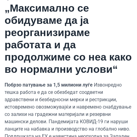
„Максимално се
обидуваме да ја
реорганизираме
работата и да
продолжиме со неа како
во нормални услови“
Побрзо патување за 1,5 милиони луѓе
Извонредно
тешка работа е да се обезбедат соодветни
здравствени и безбедносни мерки и рестрикции,
истовремено овозможувајќи и навремено снабдување
со залихи на градежни материјали и резервни
машински делови. Пандемијата КОВИД-19 ги наруши
ланците на набавка и производство на глобално ниво.
Поддршката на ЕУ е навистина неопходна за Западен