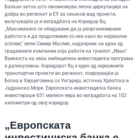
Балкан затоа што овозможува лесна циркулација на
добра во регионот и ЕУ за секаков вид проекти,
вклучувајќи ја и изградбата на Коридор Вц.
„Максимално се обидуваме да ја реорганизираме
работата и да продолжиме со неа како во нормални
услови,“ вели Семир Муслиќ, надзорник на една од
градежните компании која работи на тунелот „Иван“.
Важноста на оваа амбициозна инвестициска програма
е далекусежна. Коридорот Вц е еден од најважните
транспортни проекти во регионот, поврзувајќи ја
Босна и Херцеговина со Унгарија, источна Хрватска и
Јадранско Море. Европската инвестициска банка
инвестираше 631 милион евра во изградбата на 102
километри од овој коридор.
„Европската
инвестициска банка е