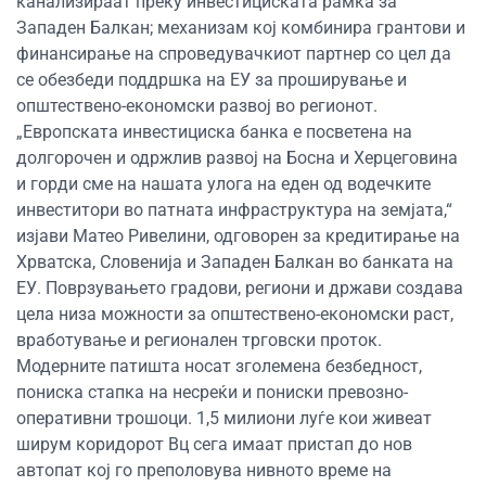
канализираат преку инвестициската рамка за
Западен Балкан; механизам кој комбинира грантови и
финансирање на спроведувачкиот партнер со цел да
се обезбеди поддршка на ЕУ за проширување и
општествено-економски развој во регионот.
„Европската инвестициска банка е посветена на
долгорочен и одржлив развој на Босна и Херцеговина
и горди сме на нашата улога на еден од водечките
инвеститори во патната инфраструктура на земјата,“
изјави Матео Ривелини, одговорен за кредитирање на
Хрватска, Словенија и Западен Балкан во банката на
ЕУ. Поврзувањето градови, региони и држави создава
цела низа можности за општествено-економски раст,
вработување и регионален трговски проток.
Модерните патишта носат зголемена безбедност,
пониска стапка на несреќи и пониски превозно-
оперативни трошоци. 1,5 милиони луѓе кои живеат
ширум коридорот Вц сега имаат пристап до нов
автопат кој го преполовува нивното време на