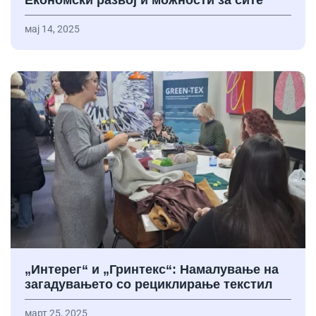
Економски развој и можности за сите
мај 14, 2025
„Интерег“ и „Гринтекс“: Намалување на
загадувањето со рециклирање текстил
март 25, 2025