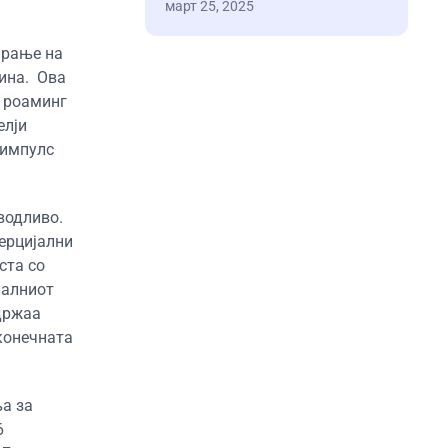
март 25, 2025
ирање на
дина. Ова
 роаминг
елји
 импулс
водливо.
ерцијални
ста со
налниот
одржаа
конечната
а за
6