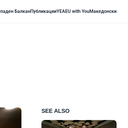
паден Балкан
Публикации
YEA
EU with You
Mакедонски
SEE ALSO