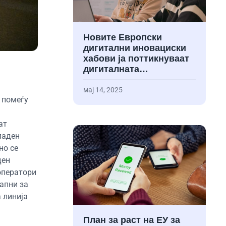
Новите Европски
дигитални иновациски
хабови ја поттикнуваат
дигиталната…
мај 14, 2025
 помеѓу
ат
паден
но се
ден
оператори
апни за
 линија
План за раст на ЕУ за