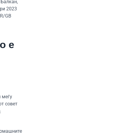
 Балкан,
ри 2023
UR/GB
о е
и меѓу
от совет
а
 домашните