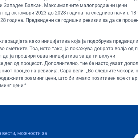
У и Западен Балкан. Максималните малопродажни цени
лат од октомври 2023 до 2028 година на следниов начин: 18
 2028 година. Предвидени се годишни ревизии за да се проце
ларацијата како иницијатива која ја подобрува предвидли
 сметките. Тоа, исто така, ја покажува добрата волја од п
л да ја прошири оваа иницијатива за да ги вклучи
 дел од процесот. Дополнително, тие ќе настојуваат допо
иот процес на ревизија. Сара вели: „Во следните чекори, н
родажните роаминг цени, што би имало позитивен ефект вр
инг цени.”
е вести, можности за