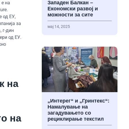
Западен Балкан –
 е на
Економски развој и
ure.
можности за сите
 од ЕУ,
мпанија за
мај 14, 2025
 г-дин
ери од ЕУ.
жно
к на
„Интерег“ и „Гринтекс“:
Намалување на
загадувањето со
то на
рециклирање текстил