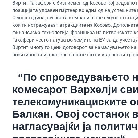
Виртит Гакафери е бизнисмен од Косово кој редовно п
позицијата управен партнер во една од најуспешните к
Секоја година, неговата компанија пречекува стотици 
кои ги истражуваат атракциите на Косово. Дополнител
финансиска технологија, франшиза на литванската ко
Гакафери често патува во земјите на ЕУ за да учеств
Виртит многу го цени договорот за намалувањето на 
позитивно влијание врз нашите патни и деловни трош
“По спроведувањето н
комесарот Вархелји сви
телекомуникациските о
Балкан. Овој состанок 
нагласувајќи ја полити