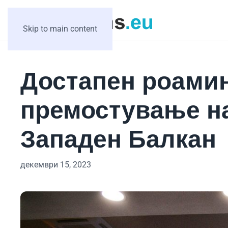
Skip to main content
Достапен роамин
премостување на
Западен Балкан
декември 15, 2023