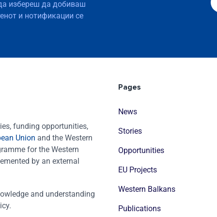
да избереш да добиваш
тенот и нотификации се
Pages
News
es, funding opportunities,
Stories
pean Union
and the Western
ogramme for the Western
Opportunities
emented by an external
EU Projects
Western Balkans
nowledge and understanding
icy.
Publications