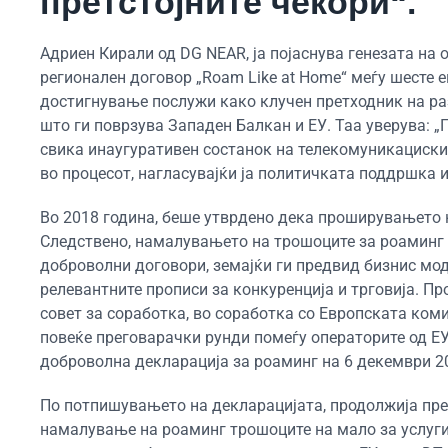
претстојните чекори“.
Адриен Кирали од DG NEAR, ја појаснува генезата на
регионален договор „Roam Like at Home“ меѓу шесте е
достигнување послужи како клучен претходник на р
што ги поврзува Западен Балкан и ЕУ. Таа уверува: 
свика инаугуративен состанок на телекомуникацискит
во процесот, нагласувајќи ја политичката поддршка и
Во 2018 година, беше утврдено дека проширувањето н
Следствено, намалувањето на трошоците за роаминг 
доброволни договори, земајќи ги предвид бизнис мод
релевантните прописи за конкуренција и трговија. П
совет за соработка, во соработка со Европската ком
повеќе преговарачки рунди помеѓу операторите од Е
доброволна декларација за роаминг на 6 декември 20
По потпишувањето на декларацијата, продолжија пре
намалување на роаминг трошоците на мало за услугит