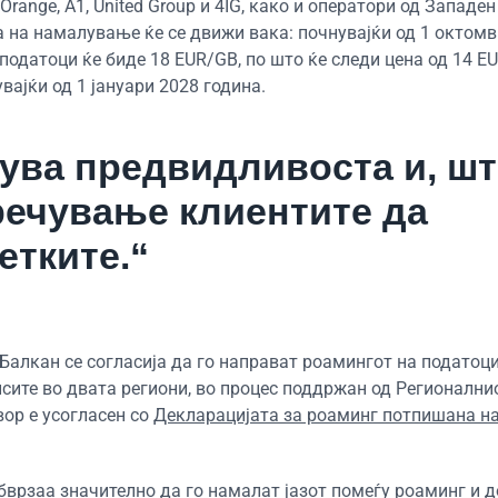
Orange, A1, United Group и 4IG, како и оператори од Западен
 на намалување ќе се движи вака: почнувајќи од 1 октомв
одатоци ќе биде 18 EUR/GB, по што ќе следи цена од 14 E
вајќи од 1 јануари 2028 година.
рува предвидливоста и, шт
речување клиентите да
етките.“
Балкан се согласија да го направат роамингот на податоц
исите во двата региони, во процес поддржан од Регионални
вор е усогласен со
Декларацијата за роаминг потпишана н
бврзаа значително да го намалат јазот помеѓу роаминг и