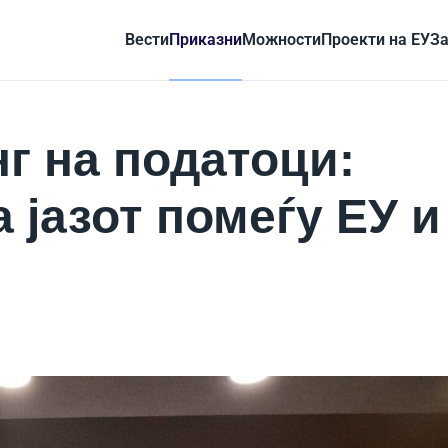
Вести
Приказни
Можности
Проекти на ЕУ
За
г на податоци:
 јазот помеѓу ЕУ и