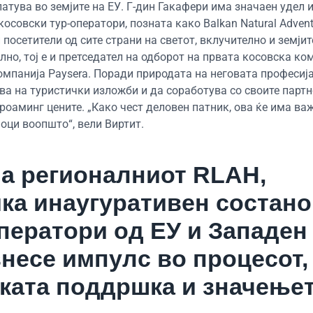
атува во земјите на ЕУ. Г-дин Гакафери има значаен удел и
осовски тур-оператори, позната како Balkan Natural Advent
посетители од сите страни на светот, вклучително и земјите
но, тој е и претседател на одборот на првата косовска ко
мпанија Paysera. Поради природата на неговата професија,
ува на туристички изложби и да соработува со своите партн
роаминг цените. „Како чест деловен патник, ова ќе има ва
оци воопшто“, вели Виртит.
а регионалниот RLAH,
ка инаугуративен состано
ператори од ЕУ и Западен
внесе импулс во процесот,
чката поддршка и значење