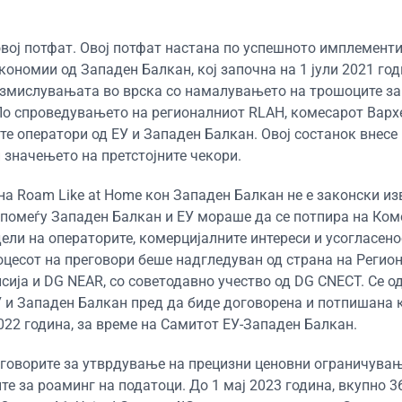
 овој потфат. Овој потфат настана по успешното имплемент
кономии од Западен Балкан, кој започна на 1 јули 2021 го
азмислувањата во врска со намалувањето на трошоците за
„По спроведувањето на регионалниот RLAH, комесарот Варх
е оператори од ЕУ и Западен Балкан. Овој состанок внесе
 значењето на претстојните чекори.
а Roam Like at Home кон Западен Балкан не е законски из
помеѓу Западен Балкан и ЕУ мораше да се потпира на Ком
ели на операторите, комерцијалните интереси и усогласено
роцесот на преговори беше надгледуван од страна на Регио
исија и DG NEAR, со советодавно учество од DG CNECT. Се 
У и Западен Балкан пред да биде договорена и потпишана 
22 година, за време на Самитот ЕУ-Западен Балкан.
говорите за утврдување на прецизни ценовни ограничувањ
е за роаминг на податоци. До 1 мај 2023 година, вкупно 3