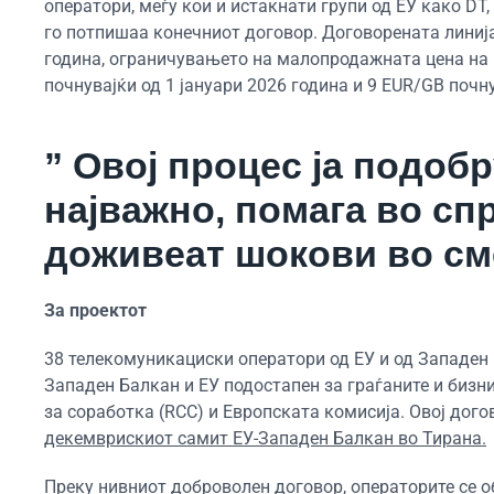
оператори, меѓу кои и истакнати групи од ЕУ како DT, 
го потпишаа конечниот договор. Договорената линија
година, ограничувањето на малопродажната цена на п
почнувајќи од 1 јануари 2026 година и 9 EUR/GB почну
” Овој процес ја подоб
најважно, помага во сп
доживеат шокови во см
За проектот
38 телекомуникациски оператори од ЕУ и од Западен 
Западен Балкан и ЕУ подостапен за граѓаните и бизн
за соработка (RCC) и Европската комисија. Овој дого
декемврискиот самит ЕУ-Западен Балкан во Тирана.
Преку нивниот доброволен договор, операторите се о