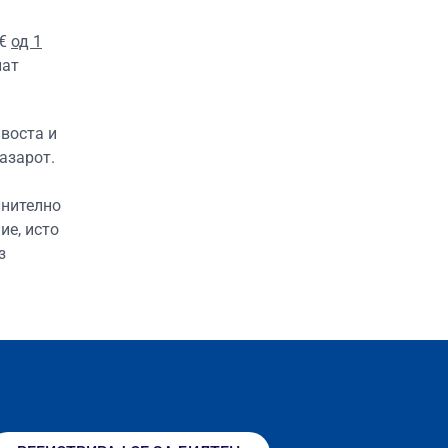
 €
од 1
нат
воста и
азарот.
лнително
ие, исто
з