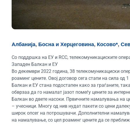
Албанија
,
Босна и Херцеговина
,
Косово*
,
Сев
Со поддршка на ЕУ и RCC, телекомуникациските опер
Западен Балкан и ЕУ
Во декември 2022 година, 38 телекомуникациски опер
роаминг цените. Овој договор сега стапи на сила од 
Балкан и ЕУ стана подостапен како за граѓаните, так
обврзаа да го намалат јазот помеѓу цените за интерн
Балкан во двете насоки. Првичните намалувања на ц
– учесници. Многу од нив нудат пакети со цени дале
широк опсег на потрошувачи. Дополнителни намалувањ
на намалување, со цел роаминг цените да се приближ