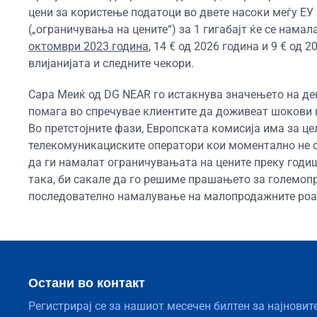
цени за користење податоци во двете насоки меѓу Е
(„ограничувања на цените“) за 1 гигабајт ќе се нама
октомври 2023 година
, 14 € од 2026 година и 9 € од
влијанијата и следните чекори.
Сара Меиќ од DG NEAR го истакнува значењето на дек
помага во спречувае клиентите да доживеат шокови во
Во претстојните фази, Европската комисија има за це
телекомуникациските оператори кои моментално не се
да ги намалат ограничувањата на цените преку годишн
така, би сакале да го решиме прашањето за големоп
последователно намалување на малопродажните роам
Остани во контакт
Регистрирај се за нашиот месечен билтен за најновит