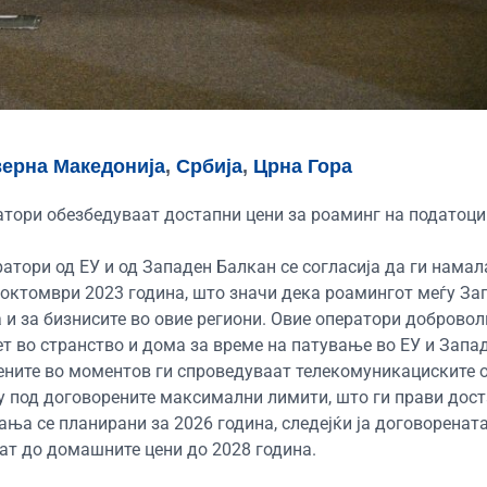
ерна Македонија
,
Србија
,
Црна Гора
атори обезбедуваат достапни цени за роаминг на податоци
атори од ЕУ и од Западен Балкан се согласија да ги намал
1 октомври 2023 година, што значи дека роамингот меѓу За
а и за бизнисите во овие региони. Овие оператори добровол
ет во странство и дома за време на патување во ЕУ и Запа
ените во моментов ги спроведуваат телекомуникациските 
ку под договорените максимални лимити, што ги прави дост
а се планирани за 2026 година, следејќи ја договорената
ат до домашните цени до 2028 година.