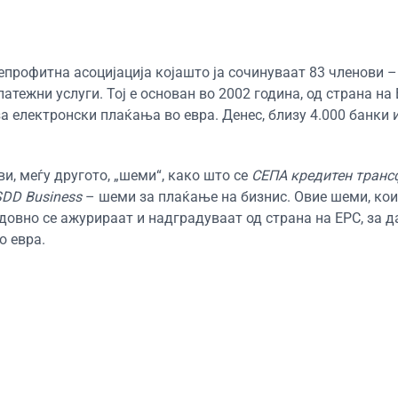
непрофитна асоцијација којашто ја сочинуваат 83 членови 
атежни услуги. Тој е основан во 2002 година, од страна на
а електронски плаќања во евра. Денес, близу 4.000 банки 
.
ви, меѓу другото, „шеми“, како што се
СЕПА кредитен транс
SDD Business
– шеми за плаќање на бизнис. Овие шеми, кои
едовно се ажурираат и надградуваат од страна на ЕРС, за 
о евра.