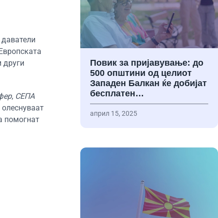
– даватели
 Европската
Повик за пријавување: до
и други
500 општини од целиот
Западен Балкан ќе добијат
бесплатен…
фер
,
СЕПА
 олеснуваат
април 15, 2025
да помогнат