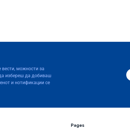
е вести, можности за
да избереш да добиваш
тенот и нотификации се
Pages