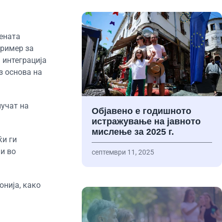
ената
пример за
 интеграција
з основа на
лучат на
Објавено е годишното
истражување на јавното
мислење за 2025 г.
ќи ги
и во
септември 11, 2025
онија, како