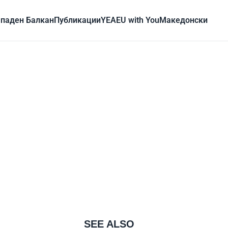
паден Балкан
Публикации
YEA
EU with You
Mакедонски
SEE ALSO