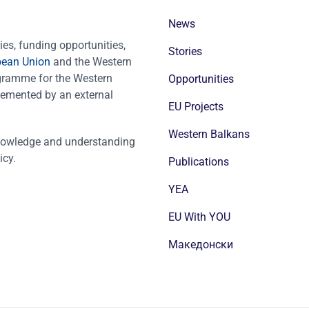
News
es, funding opportunities,
Stories
pean Union
and the Western
ogramme for the Western
Opportunities
emented by an external
EU Projects
Western Balkans
nowledge and understanding
icy.
Publications
YEA
EU With YOU
Mакедонски