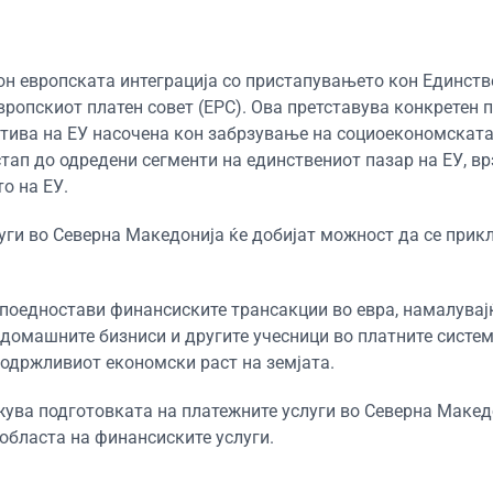
он европската интеграција со пристапувањето кон Единств
вропскиот платен совет (ЕРС). Ова претставува конкретен 
атива на ЕУ насочена кон забрзување на социоекономската
тап до одредени сегменти на единствениот пазар на ЕУ, вр
о на ЕУ.
луги во Северна Македонија ќе добијат можност да се прик
и поедностави финансиските трансакции во евра, намалувај
домашните бизниси и другите учесници во платните систем
 одржливиот економски раст на земјата.
жува подготовката на платежните услуги во Северна Макед
 областа на финансиските услуги.