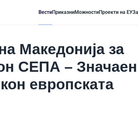
Вести
Приказни
Можности
Проекти на ЕУ
За
на Македонија за
он СЕПА – Значаен
 кон европската