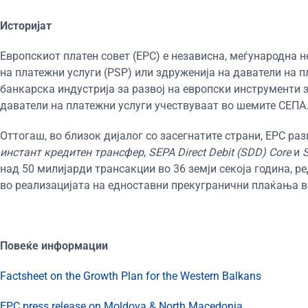
Историјат
Европскиот платен совет (ЕРС) е независна, меѓународна 
на платежни услуги (PSP) или здруженија на даватели на пл
банкарска индустрија за развој на европски инструменти з
даватели на платежни услуги учествуваат во шемите СЕПА
Оттогаш, во близок дијалог со засегнатите страни, ЕРС раз
инстант кредитен трансфер
,
SEPA Direct Debit (SDD)
Core
и
над 50 милијарди трансакции во 36 земји секоја година, р
во реализацијата на едноставни прекугранични плаќања в
Повеќе информации
Factsheet on the Growth Plan for the Western Balkans
EPC press release on Moldova & North Macedonia