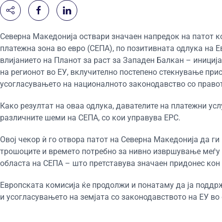
Северна Македонија оствари значаен напредок на патот к
платежна зона во евро (СЕПА), по позитивната одлука на Е
влијанието на Планот за раст за Западен Балкан – инициј
на регионот во ЕУ, вклучително постепено стекнување прис
усогласувањето на националното законодавство со правот
Како резултат на оваа одлука, давателите на платежни ус
различните шеми на СЕПА, со кои управува ЕРС.
Овој чекор ѝ го отвора патот на Северна Македонија да г
трошоците и времето потребно за нивно извршување меѓу 
областа на СЕПА – што претставува значаен придонес кон
Европската комисија ќе продолжи и понатаму да ја поддр
и усогласувањето на земјата со законодавството на ЕУ во