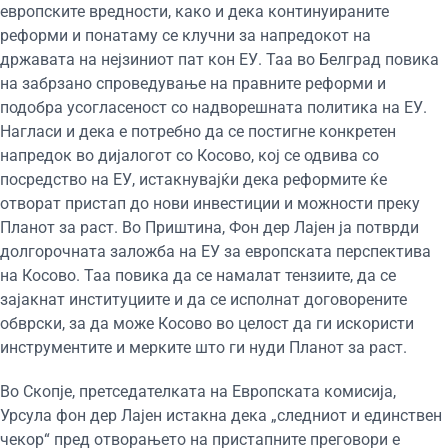
европските вредности, како и дека континуираните
реформи и понатаму се клучни за напредокот на
државата на нејзиниот пат кон ЕУ. Таа во Белград повика
на забрзано спроведување на правните реформи и
подобра усогласеност со надворешната политика на ЕУ.
Нагласи и дека е потребно да се постигне конкретен
напредок во дијалогот со Косово, кој се одвива со
посредство на ЕУ, истакнувајќи дека реформите ќе
отворат пристап до нови инвестиции и можности преку
Планот за раст. Во Приштина, Фон дер Лајен ја потврди
долгорочната заложба на ЕУ за европската перспектива
на Косово. Таа повика да се намалат тензиите, да се
зајакнат институциите и да се исполнат договорените
обврски, за да може Косово во целост да ги искористи
инструментите и мерките што ги нуди Планот за раст.
Во Скопје, претседателката на Европската комисија,
Урсула фон дер Лајен истакна дека „следниот и единствен
чекор“ пред отворањето на пристапните преговори е