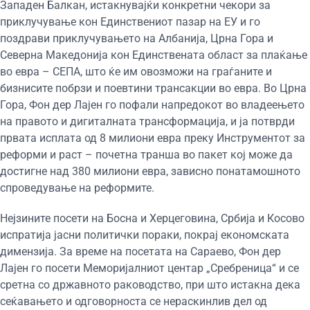
Западен Балкан, истакнувајќи конкретни чекори за
приклучување кон Единствениот пазар на ЕУ и го
поздрави приклучувањето на Албанија, Црна Гора и
Северна Македонија кон Единствената област за плаќање
во евра – СЕПА, што ќе им овозможи на граѓаните и
бизнисите побрзи и поевтини трансакции во евра. Во Црна
Гора, Фон дер Лајен го пофали напредокот во владеењето
на правото и дигиталната трансформација, и ја потврди
првата исплата од 8 милиони евра преку Инструментот за
реформи и раст – почетна транша во пакет кој може да
достигне над 380 милиони евра, зависно понатамошното
спроведување на реформите.
Нејзините посети на Босна и Херцеговина, Србија и Косово
испратија јасни политички пораки, покрај економската
димензија. За време на посетата на Сараево, Фон дер
Лајен го посети Меморијалниот центар „Сребреница“ и се
сретна со државното раководство, при што истакна дека
сеќавањето и одговорноста се нераскинлив дел од