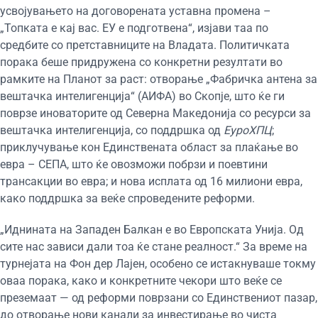
усвојувањето на договорената уставна промена –
„Топката е кај вас. ЕУ е подготвена“, изјави таа по
средбите со претставниците на Владата. Политичката
порака беше придружена со конкретни резултати во
рамките на Планот за раст: отворање „Фабричка антена за
вештачка интелигенција“ (АИФА) во Скопје, што ќе ги
поврзе иноваторите од Северна Македонија со ресурси за
вештачка интелигенција, со поддршка од
ЕуроХПЦ
;
приклучување кон Единствената област за плаќање во
евра – СЕПА, што ќе овозможи побрзи и поевтини
трансакции во евра; и нова исплата од 16 милиони евра,
како поддршка за веќе спроведените реформи.
„Иднината на Западен Балкан е во Европската Унија. Од
сите нас зависи дали тоа ќе стане реалност.“ За време на
турнејата на Фон дер Лајен, особено се истакнуваше токму
оваа порака, како и конкретните чекори што веќе се
преземаат — од реформи поврзани со Единствениот пазар,
до отворање нови канали за инвестирање во чиста