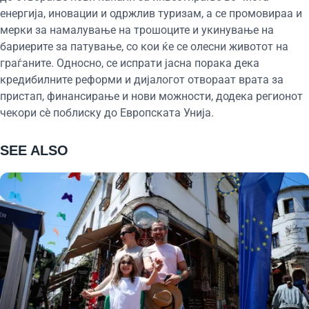
енергија, иновации и одржлив туризам, а се промовираа и
мерки за намалување на трошоците и укинување на
бариерите за патување, со кои ќе се олесни животот на
граѓаните. Односно, се испрати јасна порака дека
кредибилните реформи и дијалогот отвораат врата за
пристап, финансирање и нови можности, додека регионот
чекори сѐ поблиску до Европската Унија.
SEE ALSO