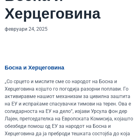
Херцеговина
февруари 24, 2025
Босна и Херцеговина
„Со срцето и мислите сме со народот на Босна и
Херцеговина којшто го погодија разорни поплави. Го
активиравме нашиот механизам за цивилна заштита
на ЕУ и испраќаме спасувачки тимови на терен. Ова е
солидарноста на ЕУ на дело“, изјави Урсула фон дер
Лајен, претседателка на Европската Комисија, којашто
обезбеди помош од ЕУ за народот на Босна и
Херцеговина да ја преброди тешката состојба до која