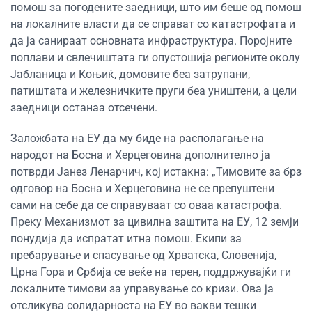
помош за погодените заедници, што им беше од помош
на локалните власти да се справат со катастрофата и
да ја санираат основната инфраструктура. Поројните
поплави и свлечиштата ги опустошија регионите околу
Јабланица и Коњиќ, домовите беа затрупани,
патиштата и железничките пруги беа уништени, а цели
заедници останаа отсечени.
Заложбата на ЕУ да му биде на располагање на
народот на Босна и Херцеговина дополнително ја
потврди Јанез Ленарчич, кој истакна: „Тимовите за брз
одговор на Босна и Херцеговина не се препуштени
сами на себе да се справуваат со оваа катастрофа.
Преку Механизмот за цивилна заштита на ЕУ, 12 земји
понудија да испратат итна помош. Екипи за
пребарување и спасување од Хрватска, Словенија,
Црна Гора и Србија се веќе на терен, поддржувајќи ги
локалните тимови за управување со кризи. Ова ја
отсликува солидарноста на ЕУ во вакви тешки