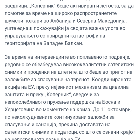
заедници. „Коперник“ беше активиран и летоска, за да
помогне за време на широко распространетите
шумски пожари во Албанија и Северна Македонија,
уште еднаш покажувајќи ја својата важна улога во
управувањето со природни катастрофи на
територијата на Западен Балкан.
За време на интервенциите во поплавеното подрачје,
ре
довно се обезбедуваа висококвалитетни сателитски
снимки и проценки на
штетите
,
што беше во прилог на
заложбите за спасување на тере
нот. Координираната
акција на ЕУ, преку нејзиниот механизам за цивилна
заштита и преку
„
Коперник
“
,
сведочи за
непоколебливото
пружање
поддршка на Босна и
Херцеговина во
моментите на криза
. До 11 октомври,
по неколкудневн
ите
континуиран
и заложби
за
спасување и
санација,
прекина
доставата на
сателитски снимки и податоци
,
со што се
означи крајот
на
непосредната реакција на
ЕУ.