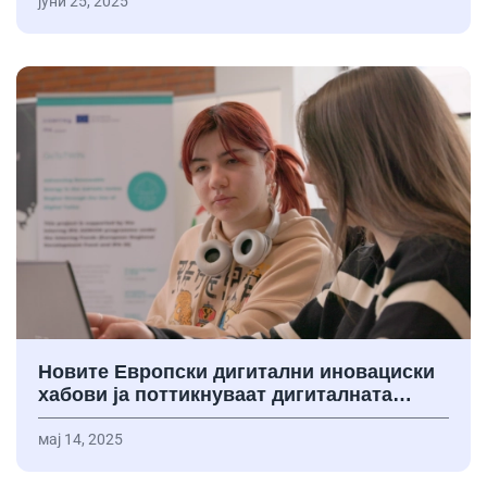
јуни 25, 2025
Новите Европски дигитални иновациски
хабови ја поттикнуваат дигиталната…
мај 14, 2025