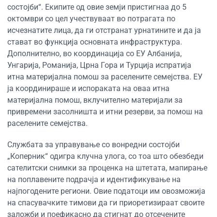
состојби“. Екипите од овие земји пристигнаа до 5
октомври со цел учествуваат во потрагата по
исчезнатите лица, да ги отстранат урнатините и да ја
стават во функција основната инфраструктура.
Дополнително, во координација со ЕУ Албанија,
Унгарија, Романија, Црна Гора и Турција испратија
итна материјална помош за раселените семејства. ЕУ
ја координираше и испораката на оваа итна
материјална помош, вклучително материјали за
привремени засолништа и итни резерви, за помош на
раселените семејства.
Службата за управување со вонредни состојби
„Коперник“ одигра клучна улога, со тоа што обезбеди
сателитски снимки за проценка на штетата, мапирање
на поплавените подрачја и идентификување на
најпогодените региони. Овие податоци им овозможија
на спасувачките тимови да ги приоретизираат своите
заложби и поефикасно да стигнат до отсечените