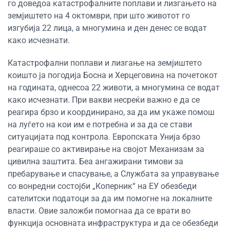
го доведоа катастрофалните поплави и лизгањето на
земјиштето на 4 октомври, при што животот го
изгубија 22 лица, а многумина и ден денес се водат
како исчезнати.
Катастрофални поплави и лизгање на земјиштето
коишто ја погодија Босна и Херцеговина на почетокот
на годината, однесоа 22 животи, а многумина се водат
како исчезнати. При вакви несреќи важно е да се
реагира брзо и координирано, за да им укаже помош
на луѓето на кои им е потребна и за да се стави
ситуацијата под контрола. Европската Унија брзо
реагираше со активирање на својот Механизам за
цивилна заштита. Беа ангажирани тимови за
пребарување и спасување, а Службата за управување
со вонредни состојби „Коперник“ на ЕУ обезбеди
сателитски податоци за да им помогне на локалните
власти. Овие заложби помогнаа да се врати во
функција основната инфраструктура и да се обезбеди