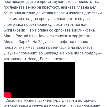
постпродукцијата и претставувањето на проектот на
последната вечер од престојот, нивната главна цел
беше внимателно да испланираат и изведат две сесии
за снимање на два прочуени локалитети со два
споменика проектирани од архитектот Богдан
Богдановиќ – во Попина со српската виолинистка
Мања Ристиќ и во Чачак со српската харфистка
Милана Зариќ.
На 25 јули, на крајот од нивниот
престој, тие имаа јавна презентација на проектот
„Звучен споменик“ во Белград, на која им се придружи
историчарот Ненад Лајбеншпергер.
Спојот на музика, архитектура, дизајн и историско
истражување е сржта на проектот „Звучен споменик“,