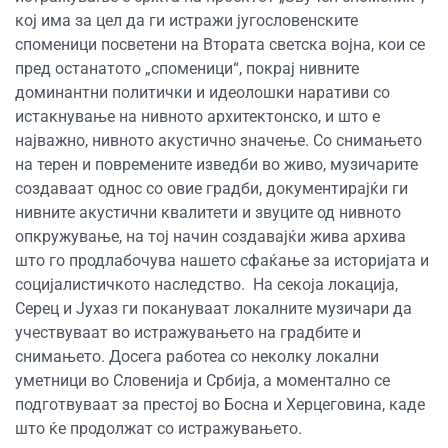
кој има за цел да ги истражи југословенските
споменици посветени на Втората светска војна, кои се
пред останатото „споменици“, покрај нивните
доминантни политички и идеолошки наративи со
истакнување на нивното архитектонско, и што е
најважно, нивното акустично значење. Со снимањето
на терен и повремените изведби во живо, музичарите
создаваат однос со овие градби, документирајќи ги
нивните акустични квалитети и звуците од нивното
опкружување, на тој начин создавајќи жива архива
што го продлабочува нашето сфаќање за историјата и
социјалистичкото наследство.
На секоја локација,
Серец и Јухаз ги покануваат локалните музичари да
учествуваат во истражувањето на градбите и
снимањето. Досега работеа со неколку локални
уметници во Словенија и Србија, а моментално се
подготвуваат за престој во Босна и Херцеговина, каде
што ќе продолжат со истражувањето.