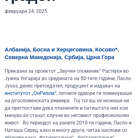
февруари 24, 2025
Албанија
,
Босна и Херцеговина
,
Косово*
,
Северна Македонија
,
Србија
,
Црна Гора
Приказна за проектот „Звучен споменик“
Растејќи во
Јужна Унгарија во средината на 80-тите години, Ласло
Јухаз, денес претседател, продуцент и издавач на
институтот „ОнРизом“
, летните одмори ги поминуваше
на југословенската ривиера.
Тој тогаш не можеше ни
да претпостави дека планините и патиштата низ кои
минува ќе станат клучни во неговиот професионален
живот.
Во периодот на раните 2010-ти години, Ласло и
Наташа Серец, како и многу други, читаа наслови со
зборови како „футуристички“, „бруталистички“,