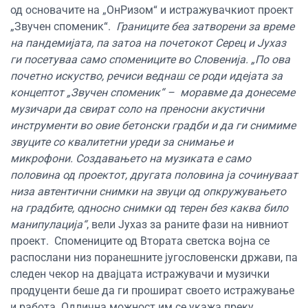
од основачите на „ОнРизом“ и истражувачкиот проект
„Звучен споменик“.
Границите беа затворени за време
на пандемијата, па затоа на почетокот Серец и Јухаз
ги посетуваа само спомениците во Словенија. „По ова
почетно искуство, речиси веднаш се роди идејата за
концептот „Звучен споменик“ – моравме да донесеме
музичари да свират соло на преносни акустични
инструменти во овие бетонски градби и да ги снимиме
звуците со квалитетни уреди за снимање и
микрофони. Создавањето на музиката е само
половина од проектот, другата половина ја сочинуваат
низа автентични снимки на звуци од опкружувањето
на градбите, односно снимки од терен без каква било
манипулација“
, вели Јухаз за раните фази на нивниот
проект.
Спомениците од Втората светска војна се
распослани низ поранешните југословенски држави, па
следен чекор на двајцата истражувачи и музички
продуценти беше да ги прошират своето истражување
и работа. Одлична можност им се укажа преку