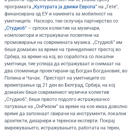
програмата
„Културата ја движи Европа“
на „Гете“,
финансирана од ЕУ и наменета за мобилност на
уметниците.
Наскоро, тие склучија партнерство со
„Студио6“
– српски колектив на музичари,
композитори и истражувачи посветени на
промовирање на современата музика. „Студио6“ им
беше домаќин за време на тринеделниот престој во
Србија, за време на кој, во соработка со локални
уметници, тие успеаја да истражуваат и снимаат на
два споменици проектирани од Богдан Богдановиќ, во
Попина и Чачак.
Престојот на уметниците со
времетраење од 21 ден во Белград, Србија, на кој
домаќин беше современиот музички колектив
„Студио6“, беше првото подолго истражувачко
патување на „ОнРизом“ за време на кое имаа доволно
време да запознаат свирачи на инструменти, локални
архитекти, дизајнери и теренски експерти. Покрај
вмрежувањето, истражувањето, работата на терен,