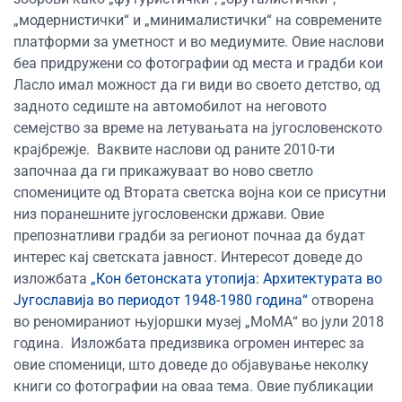
„модернистички“ и „минималистички“ на современите
платформи за уметност и во медиумите. Овие наслови
беа придружени со фотографии од места и градби кои
Ласло имал можност да ги види во своето детство, од
задното седиште на автомобилот на неговото
семејство за време на летувањата на југословенското
крајбрежје.
Ваквите наслови од раните 2010-ти
започнаа да ги прикажуваат во ново светло
спомениците од Втората светска војна кои се присутни
низ поранешните југословенски држави. Овие
препознатливи градби за регионот почнаа да будат
интерес кај светската јавност. Интересот доведе до
изложбата
„Кон бетонската утопија: Архитектурата во
Југославија во периодот 1948-1980 година“
отворена
во реномираниот њујоршки музеј „МоМА“ во јули 2018
година.
Изложбата предизвика огромен интерес за
овие споменици, што доведе до објавување неколку
книги со фотографии на оваа тема. Овие публикации