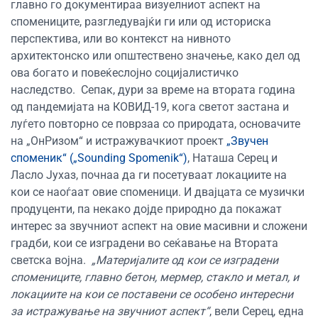
главно го документираа визуелниот аспект на
спомениците, разгледувајќи ги или од историска
перспектива, или во контекст на нивното
архитектонско или општествено значење, како дел од
ова богато и повеќеслојно социјалистичко
наследство.
Сепак, дури за време на втората година
од пандемијата на КОВИД-19, кога светот застана и
луѓето повторно се поврзаа со природата, основачите
на „ОнРизом“ и истражувачкиот проект
„Звучен
споменик“ („Sounding Spomenik“)
, Наташа Серец и
Ласло Јухаз, почнаа да ги посетуваат локациите на
кои се наоѓаат овие споменици. И двајцата се музички
продуценти, па некако дојде природно да покажат
интерес за звучниот аспект на овие масивни и сложени
градби, кои се изградени во сеќавање на Втората
светска војна.
„Материјалите од кои се изградени
спомениците, главно бетон, мермер, стакло и метал, и
локациите на кои се поставени се особено интересни
за истражување на звучниот аспект“
, вели Серец, една