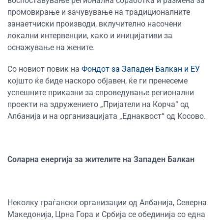
воспоставување регионална соработка и размена за
промовирање и зачувување на традиционалните
занаетчиски производи, вклучително насочени
локални интервенции, како и иницијативи за
оснажување на жените.
Со новиот повик на
Фондот за Западен Балкан и ЕУ
којшто ќе биде наскоро објавен, ќе ги пренесеме
успешните приказни за спроведување регионални
проекти на здружението „Пријатели на Корча“ од
Албанија и на организацијата „Еднаквост“ од Косово.
Соларна енергија за жителите на Западен Балкан
Неколку граѓански организации од Албанија, Северна
Македонија, Црна Гора и Србија се обединија со една