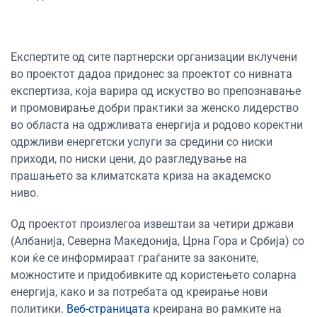
Експертите од сите партнерски организации вклучени
во проектот дадоа придонес за проектот со нивната
експертиза, која варира од искуство во препознавање
и промовирање добри практики за женско лидерство
во областа на одржливата енергија и родово коректни
одржливи енергетски услуги за средини со ниски
приходи, по ниски цени, до разгледување на
прашањето за климатската криза на академско
ниво.
Од проектот произлегоа извештаи за четири држави
(Албанија, Северна Македонија, Црна Гора и Србија) со
кои ќе се информираат граѓаните за законите,
можностите и придобивките од користењето соларна
енергија, како и за потребата од креирање нови
политики.
Веб-страницата
креирана во рамките на