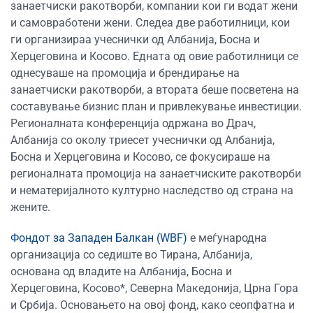
занаетчиски ракотворби, компании кои ги водат жени
и самовработени жени. Следеа две работилници, кои
ги организираа учеснички од Албанија, Босна и
Херцеговина и Косово. Едната од овие работилници се
однесуваше на промоција и брендирање на
занаетчиски ракотворби, а втората беше посветена на
составување бизнис план и привлекување инвестиции.
Регионалната конференција одржана во Драч,
Албанија со околу триесет учеснички од Албанија,
Босна и Херцеговина и Косово, се фокусираше на
регионалната промоција на занаетчиските ракотворби
и нематеријалното културно наследство од страна на
жените.
Фондот за Западен Балкан (WBF)
е меѓународна
организација со седиште во Тирана, Албанија,
основана од владите на Албанија, Босна и
Херцеговина, Косово*, Северна Македонија, Црна Гора
и Србија.
Основањето на овој фонд,
како сеопфатна и