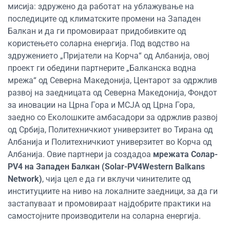
мисија: здружено да работат на ублажување на
последиците од климатските промени на Западен
Балкан и да ги промовираат придобивките од
користењето соларна енергија. Под водство на
здружението „Пријатели на Корча“ од Албанија, овој
проект ги обедини партнерите „Балканска водна
мрежа“ од Северна Македонија, Центарот за одржлив
развој на заедницата од Северна Македонија, Фондот
за иновации на Црна Гора и МСЈА од Црна Гора,
заедно со Еколошките амбасадори за одржлив развој
од Србија, Политехничкиот универзитет во Тирана од
Албанија и Политехничкиот универзитет во Корча од
Албанија. Овие партнери ја создадоа
мрежата Солар-
PV4 на Западен Балкан (Solar-PV4Western Balkans
Network)
, чија цел е да ги вклучи чинителите од
институциите на ниво на локалните заедници, за да ги
застапуваат и промовираат најдобрите практики на
самостојните производители на соларна енергија.