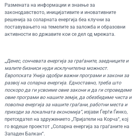
Размената на информации и знаење за
законодавството, иницијативите и иновативните
решенија за соларната енергија беа клучни за
поставувањето на темелите за заложба и образовни
активности во државите кои се дел од мрежата.
„
Денес, сончевата енергија за граѓаните, заедниците и
малите бизниси нуди исклучителна можност.
Европската Унија одобри важни програми и закони за
развој на соларна енергија. Едноставно, треба што
поскоро да ги усвоиме овие закони и да ги спроведеме
овие програми во нашите земји, да обезбедиме чиста и
поволна енергија за нашите граѓани, работни места и
приходи за локалната економија“
, изјави Ѓерѓи Ѓинко,
претседател на здружението „Пријатели на Корча“, кој
го водеше проектот „Соларна енергија за граѓаните на
Западен Балкан“.