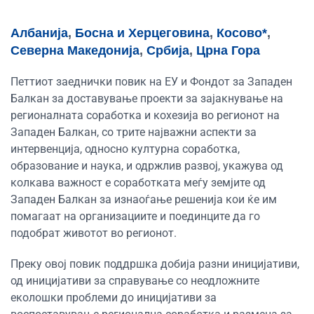
Албанија
,
Босна и Херцеговина
,
Косово*
,
Северна Македонија
,
Србија
,
Црна Гора
Петтиот заеднички повик на ЕУ и Фондот за Западен
Балкан за доставување проекти за зајакнување на
регионалната соработка и кохезија во регионот на
Западен Балкан, со трите најважни аспекти за
интервенција, односно културна соработка,
образование и наука, и одржлив развој, укажува од
колкава важност е соработката меѓу земјите од
Западен Балкан за изнаоѓање решенија кои ќе им
помагаат на организациите и поединците да го
подобрат животот во регионот.
Преку овој повик поддршка добија разни иницијативи,
од иницијативи за справување со неодложните
еколошки проблеми до иницијативи за