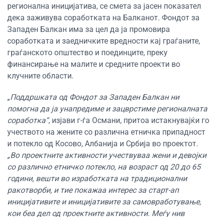
регионална иницијатива
,
се смета за
јасен показател
дека заживува соработката на Балканот. Фондот за
Западен Балкан и
ма за цел да ја промовира
соработката и заедничките вредности
кај
граѓаните,
граѓанското општество и
поединците
, преку
финансирање на малите и средните
проекти во
кл
учни
те
области.
„Поддршката од Фондот за Западен Балкан ни
помогна да ја унапредиме и зацврстиме регионалната
соработка“
, изјави г-ѓа Османи, притоа истакнувајќи го
учеството на жените со различна етничка припадност
и потекло од Косово, Албанија и Србија во проектот.
„Во проектните активности учествуваа жени и девојки
со различно етничко потекло, на возраст од 20 до 65
години, вешти во изработката на традиционални
ракотворби, и тие покажаа интерес за старт-ап
иницијативите и иницијативите за самовработување,
кои беа дел од проектните активности. Меѓу нив