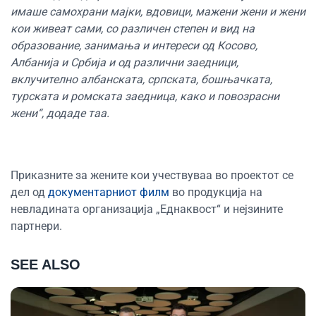
имаше самохрани мајки, вдовици, мажени жени и жени
кои живеат сами, со различен степен и вид на
образование, занимања и интереси од Косово,
Албанија и Србија и од различни заедници,
вклучително албанската, српската, бошњачката,
турската и ромската заедница, како и повозрасни
жени“, додаде таа.
Приказните за жените кои учествуваа во проектот се
дел од
документарниот филм
во продукција на
невладината организација „Еднаквост“ и нејзините
партнери.
SEE ALSO