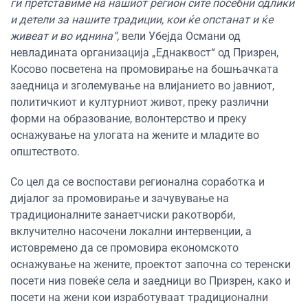
ги претставиме на нашиот регион сите посебни одлики
и детели за нашите традиции, кои ќе опстанат и ќе
живеат и во иднина“,
вели Убејда Османи од
невладината организација „Еднаквост“ од Призрен,
Косово посветена на промовирање на бошњачката
заедница и зголемување на влијанието во јавниот,
политичкиот и културниот живот, преку различни
форми на образование, волонтерство и преку
оснажување на улогата на жените и младите во
општеството.
Со цел да се воспостави регионална соработка и
дијалог за промовирање и зачувување на
традиционалните занаетчиски ракотворби,
вклучително насочени локални интервенции, а
истовремено да се промовира економското
оснажување на жените, проектот започна со теренски
посети низ повеќе села и заедници во Призрен, како и
посети на жени кои изработуваат традиционални