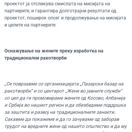
проектот ја отсликува смислата на мисијата на
партнерите, и гарантира долготрајни резултати од
проектот, поширок опсег и продолжување на мисијата
и целите на партнерите.
Оснажување на жените преку изработка на
традиционални ракотворби
„Се поврзавме со организацијата „Пазарски базар на
ракотворби“ и со центарот „Жени во јавните служби“
со цел да ги промовираме жените од Косово, Албанија
и Србија во нашиот регион и да обезбедиме поддршка
за заштита и развој на традиционалните занаети.
Сакавме да покажеме и да го зачуваме од заборав
трудот на вредните жени од нашето општество и да му