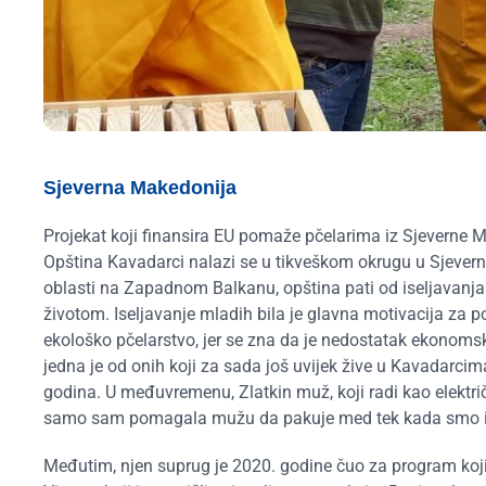
Sjeverna Makedonija
Projekat koji finansira EU pomaže pčelarima iz Sjeverne 
Opština Kavadarci nalazi se u tikveškom okrugu u Sjevern
oblasti na Zapadnom Balkanu, opština pati od iseljavanja 
životom. Iseljavanje mladih bila je glavna motivacija za p
ekološko pčelarstvo, jer se zna da je nedostatak ekonoms
jedna je od onih koji za sada još uvijek žive u Kavadarcima
godina. U međuvremenu, Zlatkin muž, koji radi kao električa
samo sam pomagala mužu da pakuje med tek kada smo im
Međutim, njen suprug je 2020. godine čuo za program koji