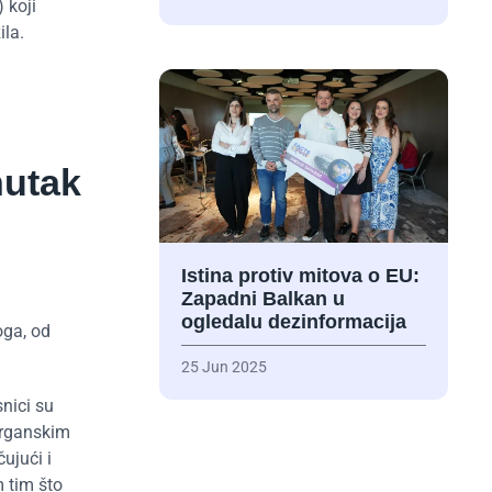
 koji
ila.
nutak
Istina protiv mitova o EU:
Zapadni Balkan u
ogledalu dezinformacija
oga, od
25 Jun 2025
nici su
 organskim
ujući i
 tim što