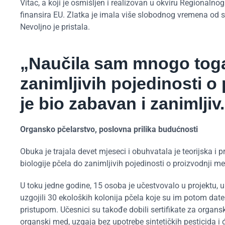
Vitac, a koji je osmišljen i realizovan u okviru Regiona
finansira EU. Zlatka je imala više slobodnog vremena od svo
Nevoljno je pristala.
„Naučila sam mnogo toga,
zanimljivih pojedinosti o
je bio zabavan i zanimljiv
Organsko pčelarstvo, poslovna prilika budućnosti
Obuka je trajala devet mjeseci i obuhvatala je teorijska 
biologije pčela do zanimljivih pojedinosti o proizvodnji me
U toku jedne godine, 15 osoba je učestvovalo u projektu, u
uzgojili 30 ekoloških kolonija pčela koje su im potom dat
pristupom. Učesnici su takođe dobili sertifikate za organsk
organski med, uzgaja bez upotrebe sintetičkih pesticida 