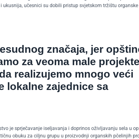
i ukusnija, učesnici su dobili pristup svjetskom tržištu organske
resudnog značaja, jer opštin
amo za veoma male projekte
 da realizujemo mnogo veći
be lokalne zajednice sa
tvo je sprječavanje iseljavanja i doprinos oživljavanju sela u op
ktičnu obuku za ciljnu grupu u proizvodnji organskih pčelinjih pr