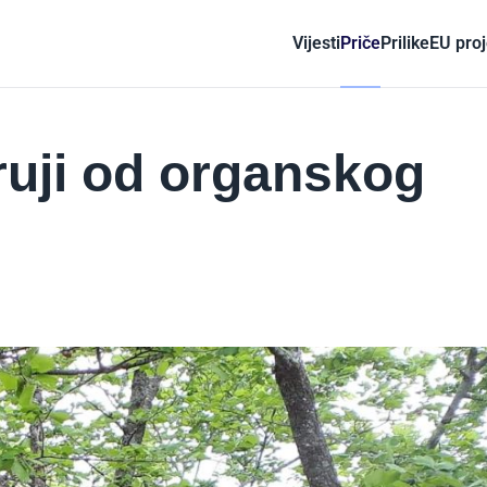
Vijesti
Priče
Prilike
EU proj
ruji od organskog