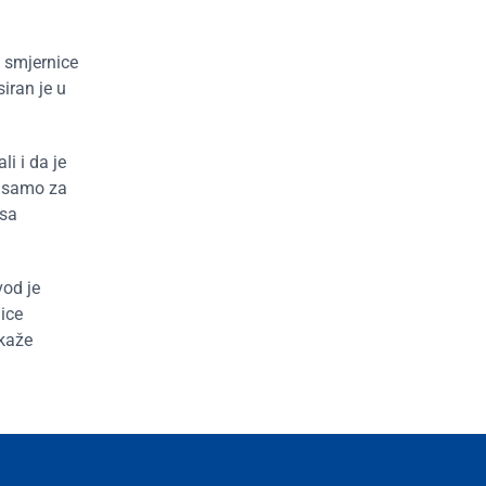
i smjernice
iran je u
i i da je
a samo za
 sa
vod je
ice
 kaže