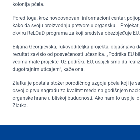
kolonija pčela.
Pored toga, kroz novoosnovani informacioni centar, poljopr
kako da svoju proizvodnju pretvore u organsku. Projekat j
okviru ReLOaD programa za koji sredstva obezbjeđuje EU, 
Biljana Georgievska, rukovoditeljka projekta, objašnjava da
rezultat zavisio od posvećenosti učesnika. „Podrška EU bi
veoma male projekte. Uz podršku EU, uspjeli smo da realiz
dugotrajnim uticajem“, kaže ona.
Zlatka je postala stožer porodičnog uzgoja pčela koji je 
osvojio prvu nagradu za kvalitet meda na godišnjem nac
organske hrane u bliskoj budućnosti. Ako nam to uspije,
Zlatka.