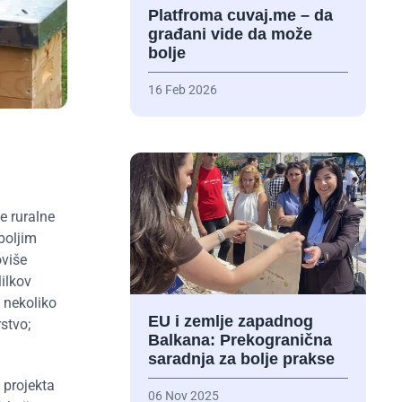
Platfroma cuvaj.me – da
građani vide da može
bolje
16 Feb 2026
e ruralne
boljim
oviše
ilkov
a nekoliko
EU i zemlje zapadnog
stvo;
Balkana: Prekogranična
saradnja za bolje prakse
 projekta
06 Nov 2025