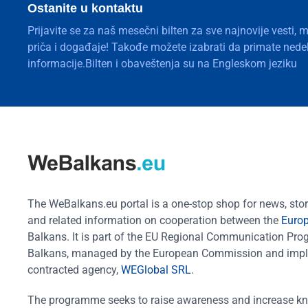
Ostanite u kontaktu
Prijavite se za naš mesečni bilten za sve najnovije vesti, 
priča i događaje! Takođe možete izabrati da primate nedelj
informacije.Bilten i obaveštenja su na Engleskom jeziku
The WeBalkans.eu portal is a one-stop shop for news, stori
and related information on cooperation between the
Euro
Balkans. It is part of the EU Regional Communication Pr
Balkans, managed by the European Commission and impl
contracted agency,
WEGlobal SRL
.
The programme seeks to raise awareness and increase k