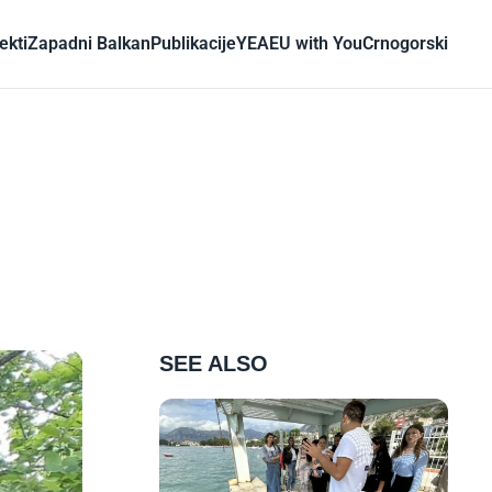
ekti
Zapadni Balkan
Publikacije
YEA
EU with You
Crnogorski
SEE ALSO