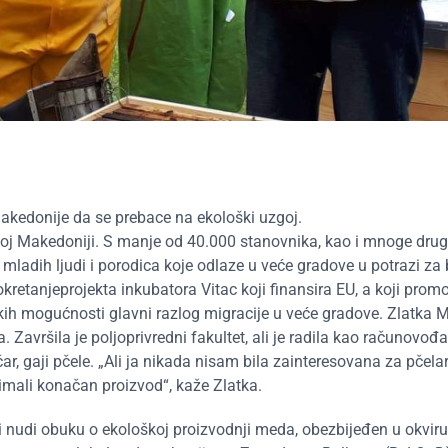
Makedonije da se prebace na ekološki uzgoj.
oj Makedoniji. S manje od 40.000 stanovnika, kao i mnoge drug
mladih ljudi i porodica koje odlaze u veće gradove u potrazi za 
okretanjeprojekta inkubatora Vitac koji finansira EU, a koji prom
kih mogućnosti glavni razlog migracije u veće gradove. Zlatka M
. Završila je poljoprivredni fakultet, ali je radila kao računovođ
r, gaji pčele. „Ali ja nikada nisam bila zainteresovana za pčelar
ali konačan proizvod“, kaže Zlatka.
 nudi obuku o ekološkoj proizvodnji meda, obezbijeđen u okviru