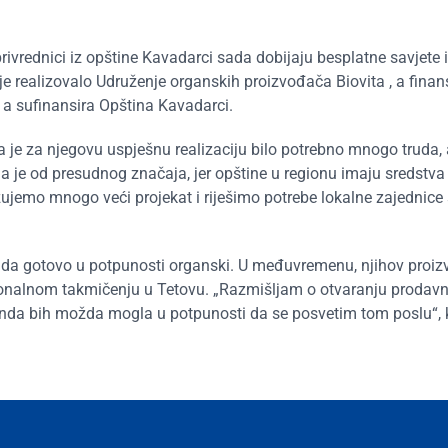
ivrednici iz opštine Kavadarci sada dobijaju besplatne savjete 
e realizovalo Udruženje organskih proizvođača Biovita , a finans
a sufinansira Opština Kavadarci.
 je za njegovu uspješnu realizaciju bilo potrebno mnogo truda, al
la je od presudnog značaja, jer opštine u regionu imaju sredstv
ujemo mnogo veći projekat i riješimo potrebe lokalne zajednice
sada gotovo u potpunosti organski. U međuvremenu, njihov proiz
ionalnom takmičenju u Tetovu. „Razmišljam o otvaranju prodavn
 onda bih možda mogla u potpunosti da se posvetim tom poslu“,