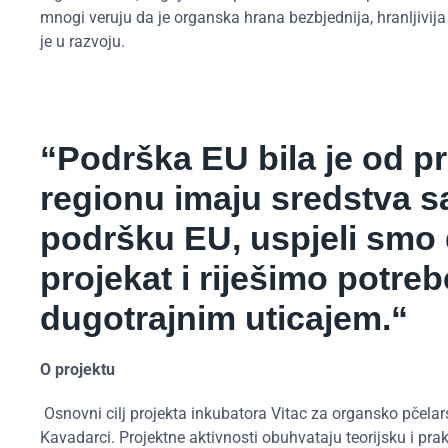
mnogi veruju da je organska hrana bezbjednija, hranljivija 
je u razvoju.
“Podrška EU bila je od p
regionu imaju sredstva s
podršku EU, uspjeli smo
projekat i riješimo potre
dugotrajnim uticajem.“
O projektu
Osnovni cilj projekta inkubatora Vitac za organsko pčelars
Kavadarci. Projektne aktivnosti obuhvataju teorijsku i pra