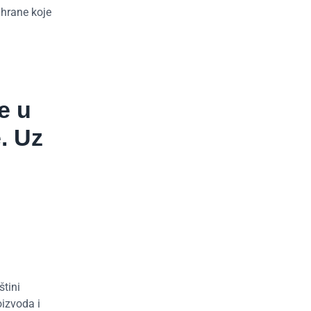
 hrane koje
e u
. Uz
štini
oizvoda i