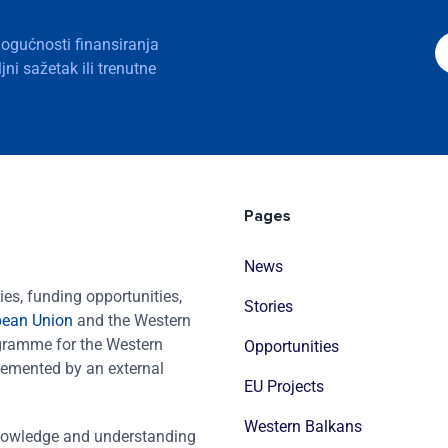
mogućnosti finansiranja
ni sažetak ili trenutne
Pages
News
es, funding opportunities,
Stories
pean Union
and the Western
ogramme for the Western
Opportunities
emented by an external
EU Projects
Western Balkans
nowledge and understanding