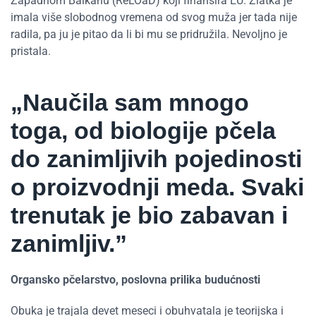
Zapadnom Balkanu (ReLOaD) koji finansira EU. Zlatka je
imala više slobodnog vremena od svog muža jer tada nije
radila, pa ju je pitao da li bi mu se pridružila. Nevoljno je
pristala.
„Naučila sam mnogo
toga, od biologije pčela
do zanimljivih pojedinosti
o proizvodnji meda. Svaki
trenutak je bio zabavan i
zanimljiv.”
Organsko pčelarstvo, poslovna prilika budućnosti
Obuka je trajala devet meseci i obuhvatala je teorijska i