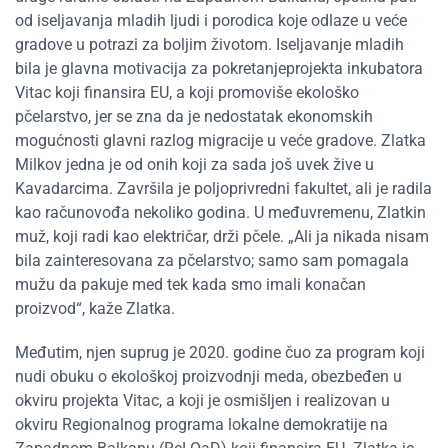
od iseljavanja mladih ljudi i porodica koje odlaze u veće
gradove u potrazi za boljim životom. Iseljavanje mladih
bila je glavna motivacija za pokretanjeprojekta inkubatora
Vitac koji finansira EU, a koji promoviše ekološko
pčelarstvo, jer se zna da je nedostatak ekonomskih
mogućnosti glavni razlog migracije u veće gradove. Zlatka
Milkov jedna je od onih koji za sada još uvek žive u
Kavadarcima. Završila je poljoprivredni fakultet, ali je radila
kao računovođa nekoliko godina. U međuvremenu, Zlatkin
muž, koji radi kao električar, drži pčele. „Ali ja nikada nisam
bila zainteresovana za pčelarstvo; samo sam pomagala
mužu da pakuje med tek kada smo imali konačan
proizvod“, kaže Zlatka.
Međutim, njen suprug je 2020. godine čuo za program koji
nudi obuku o ekološkoj proizvodnji meda, obezbeđen u
okviru projekta Vitac, a koji je osmišljen i realizovan u
okviru Regionalnog programa lokalne demokratije na