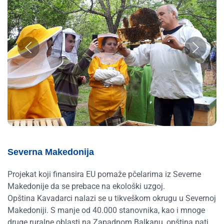
Severna Makedonija
Projekat koji finansira EU pomaže pčelarima iz Severne
Makedonije da se prebace na ekološki uzgoj.
Opština Kavadarci nalazi se u tikveškom okrugu u Severnoj
Makedoniji. S manje od 40.000 stanovnika, kao i mnoge
druge ruralne oblasti na Zapadnom Balkanu, opština pati