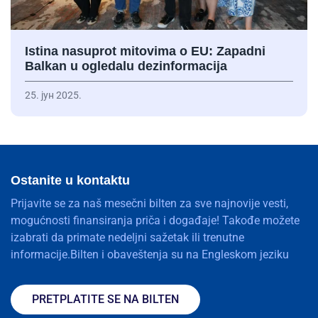
Istina nasuprot mitovima o EU: Zapadni
Balkan u ogledalu dezinformacija
25. јун 2025.
Ostanite u kontaktu
Prijavite se za naš mesečni bilten za sve najnovije vesti,
mogućnosti finansiranja priča i događaje! Takođe možete
izabrati da primate nedeljni sažetak ili trenutne
informacije.Bilten i obaveštenja su na Engleskom jeziku
PRETPLATITE SE NA BILTEN