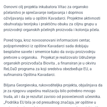
Osnovni cilj projekta inkubatora Vitac za organsko
pčelarstvo je sprečavanje iseljavanja i doprinos
oživljavanju sela u opštini Kavadarci. Projektne aktivnosti
obuhvataju teorijsku i praktičnu obuku za ciljnu grupu u
proizvodnji organskih pčelinjih proizvoda i kolonija pčela.
Pored toga, kroz novoosnovani informacioni centar,
poljoprivrednici iz opštine Kavadarci sada dobijaju
besplatne savete i smernice kako da svoju proizvodnju
pretvore u organsku. Projekat je realizovalo Udruženje
organskih proizvođača Biovita , a finansiran je u okviru
ReLOaD programa za koji sredstva obezbeđuje EU, a
sufinansira Opština Kavadarci.
Biljana Georgievska, rukovoditeljka projekta, objašnjava da
je za njegovu uspešnu realizaciju bilo potrebno mnogo
truda, ali i da je rezultat zavisio od posvećenosti učesnika.
„Podrška EU bila je od presudnog značaja, jer opštine u