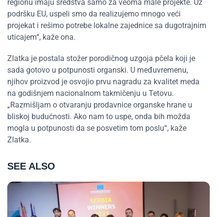
regionu imaju sredstva samo za veoma male projekte. Uz
podršku EU, uspeli smo da realizujemo mnogo veći
projekat i rešimo potrebe lokalne zajednice sa dugotrajnim
uticajem“, kaže ona.
Zlatka je postala stožer porodičnog uzgoja pčela koji je
sada gotovo u potpunosti organski. U međuvremenu,
njihov proizvod je osvojio prvu nagradu za kvalitet meda
na godišnjem nacionalnom takmičenju u Tetovu.
„Razmišljam o otvaranju prodavnice organske hrane u
bliskoj budućnosti. Ako nam to uspe, onda bih možda
mogla u potpunosti da se posvetim tom poslu“, kaže
Zlatka.
SEE ALSO