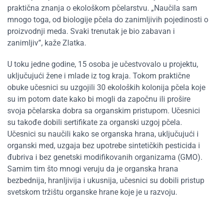
praktična znanja o ekološkom pčelarstvu. „Naučila sam
mnogo toga, od biologije pčela do zanimljivih pojedinosti o
proizvodnji meda. Svaki trenutak je bio zabavan i
zanimljiv”, kaže Zlatka.
U toku jedne godine, 15 osoba je učestvovalo u projektu,
uključujući žene i mlade iz tog kraja. Tokom praktične
obuke učesnici su uzgojili 30 ekoloških kolonija pčela koje
su im potom date kako bi mogli da započnu ili prošire
svoja pčelarska dobra sa organskim pristupom. Učesnici
su takođe dobili sertifikate za organski uzgoj pčela.
Učesnici su naučili kako se organska hrana, uključujući i
organski med, uzgaja bez upotrebe sintetičkih pesticida i
đubriva i bez genetski modifikovanih organizama (GMO).
Samim tim što mnogi veruju da je organska hrana
bezbednija, hranljivija i ukusnija, učesnici su dobili pristup
svetskom tržištu organske hrane koje je u razvoju.