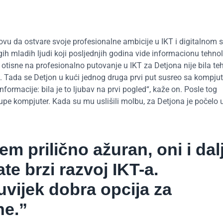
vu da ostvare svoje profesionalne ambicije u IKT i digitalnom s
gih mladih ljudi koji posljednjih godina vide informacionu tehno
e otisne na profesionalno putovanje u IKT za Detjona nije bila te
a. Tada se Detjon u kući jednog druga prvi put susreo sa kompju
nformacije: bila je to ljubav na prvi pogled“, kaže on. Posle tog
pe kompjuter. Kada su mu uslišili molbu, za Detjona je počelo 
dem prilično ažuran, oni i dal
e brzi razvoj IKT-a.
uvijek dobra opcija za
ne.”