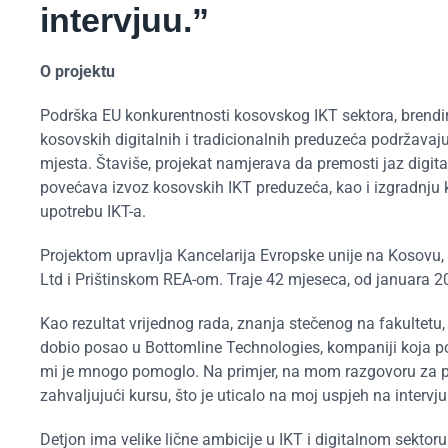
intervjuu.”
O projektu
Podrška EU konkurentnosti kosovskog IKT sektora, brendir
kosovskih digitalnih i tradicionalnih preduzeća podržavaj
mjesta. Štaviše, projekat namjerava da premosti jaz digital
povećava izvoz kosovskih IKT preduzeća, kao i izgradnju k
upotrebu IKT-a.
Projektom upravlja Kancelarija Evropske unije na Kosovu
Ltd i Prištinskom REA-om. Traje 42 mjeseca, od januara 20
Kao rezultat vrijednog rada, znanja stečenog na fakultetu
dobio posao u Bottomline Technologies, kompaniji koja p
mi je mnogo pomoglo. Na primjer, na mom razgovoru za po
zahvaljujući kursu, što je uticalo na moj uspjeh na intervju
Detjon ima velike lične ambicije u IKT i digitalnom sekto