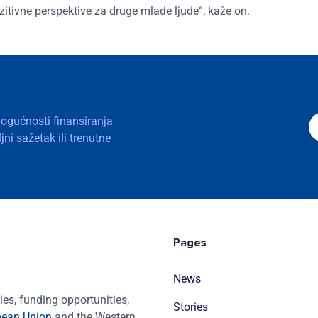
zitivne perspektive za druge mlade ljude“, kaže on.
mogućnosti finansiranja
ni sažetak ili trenutne
Pages
News
es, funding opportunities,
Stories
pean Union
and the Western