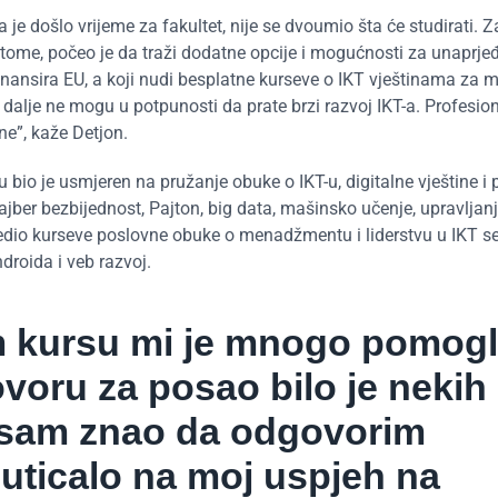
da je došlo vrijeme za fakultet, nije se dvoumio šta će studirati. 
no tome, počeo je da traži dodatne opcije i mogućnosti za unaprje
 finansira EU, a koji nudi besplatne kurseve o IKT vještinama za 
i dalje ne mogu u potpunosti da prate brzi razvoj IKT-a. Profesio
ne”, kaže Detjon.
bio je usmjeren na pružanje obuke o IKT-u, digitalne vještine i
ajber bezbijednost, Pajton, big data, mašinsko učenje, upravljanj
ijedio kurseve poslovne obuke o menadžmentu i liderstvu u IKT se
droida i veb razvoj.
 kursu mi je mnogo pomogl
voru za posao bilo je nekih
a sam znao da odgovorim
e uticalo na moj uspjeh na