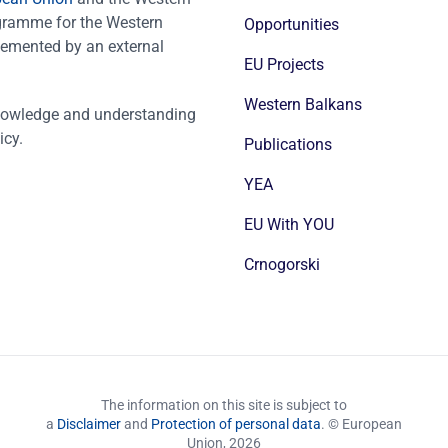
ogramme for the Western
Opportunities
emented by an external
EU Projects
Western Balkans
nowledge and understanding
icy.
Publications
YEA
EU With YOU
Crnogorski
The information on this site is subject to
a
Disclaimer
and
Protection of personal data
. © European
Union,
2026