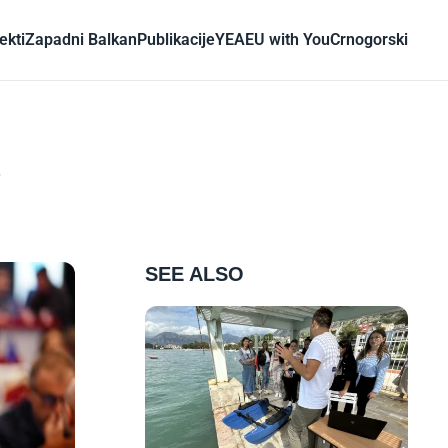
ekti
Zapadni Balkan
Publikacije
YEA
EU with You
Crnogorski
u
SEE ALSO