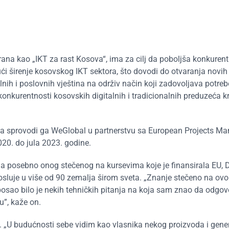
ana kao „IKT za rast Kosova“, ima za cilj da poboljša konkuren
ući širenje kosovskog IKT sektora, što dovodi do otvaranja novih
nih i poslovnih vještina na održiv način koji zadovoljava potrebe
onkurentnosti kosovskih digitalnih i tradicionalnih preduzeća k
, a sprovodi ga WeGlobal u partnerstvu sa European Projects 
20. do jula 2023. godine.
, a posebno onog stečenog na kursevima koje je finansirala EU, D
osluje u više od 90 zemalja širom sveta. „Znanje stečeno na ov
sao bilo je nekih tehničkih pitanja na koja sam znao da odgo
u”, kaže on.
ru. „U budućnosti sebe vidim kao vlasnika nekog proizvoda i gen