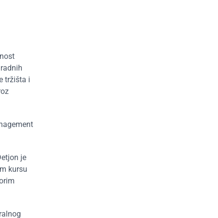
tnost
 radnih
 tržišta i
roz
Management
etjon je
om kursu
vorim
eralnog