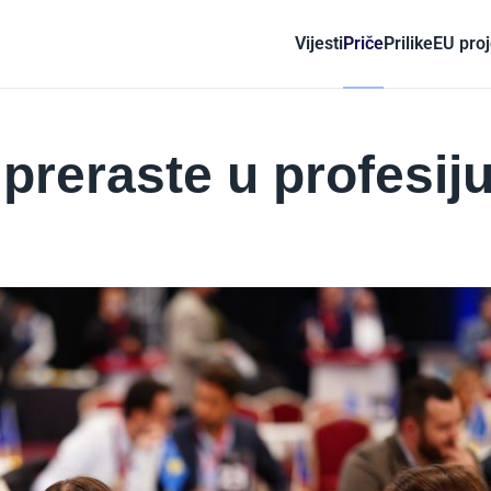
Vijesti
Priče
Prilike
EU proj
 preraste u profesij