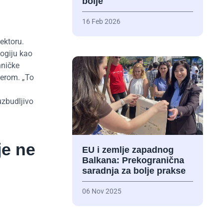
bolje
16 Feb 2026
ektoru.
logiju kao
hničke
terom. „To
uzbudljivo
je ne
EU i zemlje zapadnog
Balkana: Prekogranična
saradnja za bolje prakse
06 Nov 2025