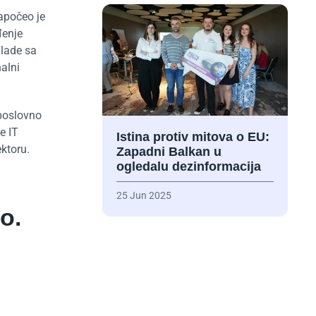
Započeo je
đenje
mlade sa
nalni
 poslovno
e IT
Istina protiv mitova o EU:
ktoru.
Zapadni Balkan u
ogledalu dezinformacija
25 Jun 2025
o.