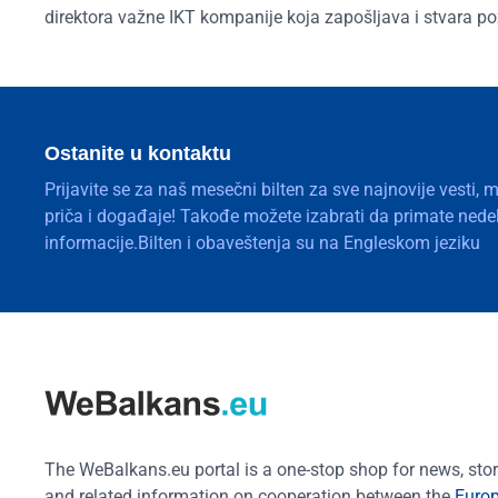
direktora važne IKT kompanije koja zapošljava i stvara po
Ostanite u kontaktu
Prijavite se za naš mesečni bilten za sve najnovije vesti, 
priča i događaje! Takođe možete izabrati da primate nedelj
informacije.Bilten i obaveštenja su na Engleskom jeziku
The WeBalkans.eu portal is a one-stop shop for news, stori
and related information on cooperation between the
Euro