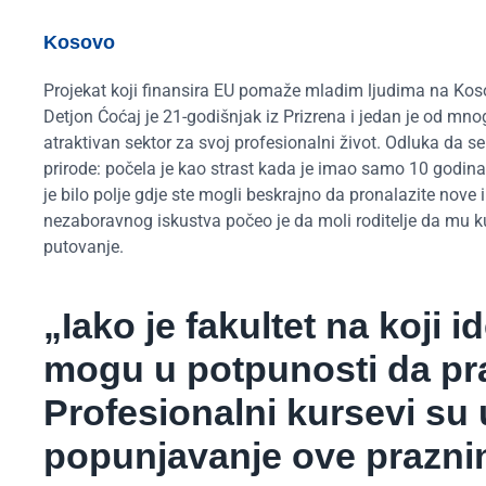
Kosovo
Projekat koji finansira EU pomaže mladim ljudima na Koso
Detjon Ćoćaj je 21-godišnjak iz Prizrena i jedan je od mno
atraktivan sektor za svoj profesionalni život. Odluka da s
prirode: počela je kao strast kada je imao samo 10 godin
je bilo polje gdje ste mogli beskrajno da pronalazite nove i
nezaboravnog iskustva počeo je da moli roditelje da mu ku
putovanje.
„Iako je fakultet na koji i
mogu u potpunosti da prat
Profesionalni kursevi su 
popunjavanje ove prazni