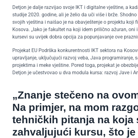
Detjon je dalje razvijao svoje IKT i digitalne vještine, a ka
studije 2020. godine, ali je želio da uči više i brže. Shod
svojih vještina i naišao je na obavještenje o projektu koji
Kosova. „Iako je fakultet na koji idem prilično ažuran, oni 
kursevi su uvijek dobra opcija za popunjavanje ove prazni
Projekat EU Podrška konkurentnosti IKT sektora na Kosovu 
upravljanje, uključujući razvoj veba, Java programiranje, s
projektima i meke vještine. Pored toga, projekat je obezb
Detjon je učestvovao u dva modula kursa: razvoj Jave i An
„Znanje stečeno na ovom
Na primjer, na mom razgo
tehničkih pitanja na koj
zahvaljujući kursu, što j