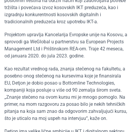
poslovnih veština na održiv način koji zadovoljava potrebe
tržišta i povećava izvoz kosovskih IKT preduzeća, kao i
izgradnju konkurentnosti kosovskih digitalnih i
tradicionalnih preduzeća kroz upotrebu IKT-a.
Projektom upravlja Kancelarija Evropske unije na Kosovu, a
sprovodi ga WeGlobal u partnerstvu sa European Projects
Management Ltd i Prištinskom REA-om. Traje 42 meseca,
od januara 2020. do jula 2023. godine.
Kao rezultat vrednog rada, znanja stečenog na fakultetu, a
posebno onog stečenog na kursevima koje je finansirala
EU, Detjon je dobio posao u Bottomline Technologies,
kompaniji koja posluje u više od 90 zemalja širom sveta.
„Znanje stečeno na ovom kursu mi je mnogo pomoglo. Na
primer, na mom razgovoru za posao bilo je nekih tehničkih
pitanja na koja sam znao da odgovorim zahvaljujući kursu,
što je uticalo na moj uspeh na intervjuu“, kaže on.
Detjon ima velike lične ambicije u IKT i digitalnom sektoru.