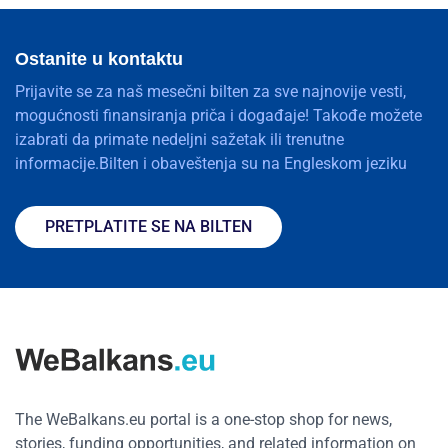
Ostanite u kontaktu
Prijavite se za naš mesečni bilten za sve najnovije vesti,
mogućnosti finansiranja priča i događaje! Takođe možete
izabrati da primate nedeljni sažetak ili trenutne
informacije.Bilten i obaveštenja su na Engleskom jeziku
PRETPLATITE SE NA BILTEN
The WeBalkans.eu portal is a one-stop shop for news,
stories, funding opportunities, and related information on