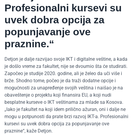
Profesionalni kursevi su
uvek dobra opcija za
popunjavanje ove
praznine.“
Detjon je dalje razvijao svoje IKT i digitalne veštine, a kada
je došlo vreme za fakultet, nije se dvoumio šta će studirati.
Započeo je studije 2020. godine, ali je želeo da uči više i
brže. Shodno tome, počeo je da traži dodatne opcije i
mogućnosti za unapređenje svojih veština i naišao je na
obaveštenje o projektu koji finansira EU, a koji nudi
besplatne kurseve o IKT veštinama za mlade sa Kosova.
„Iako je fakultet na koji idem prilično ažuran, oni i dalje ne
mogu u potpunosti da prate brzi razvoj IKT-a. Profesionalni
kursevi su uvek dobra opcija za popunjavanje ove
praznine“, kaže Detjon.