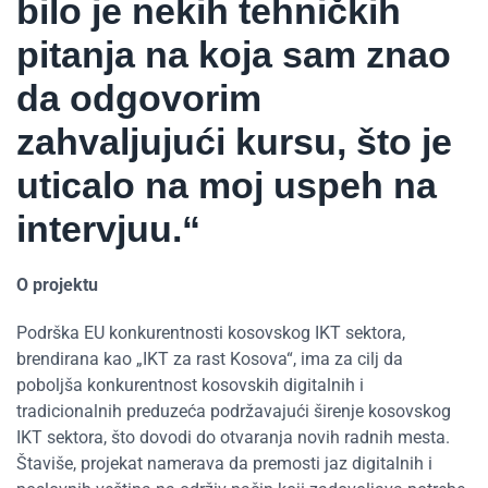
bilo je nekih tehničkih
pitanja na koja sam znao
da odgovorim
zahvaljujući kursu, što je
uticalo na moj uspeh na
intervjuu.“
O projektu
Podrška EU konkurentnosti kosovskog IKT sektora,
brendirana kao „IKT za rast Kosova“, ima za cilj da
poboljša konkurentnost kosovskih digitalnih i
tradicionalnih preduzeća podržavajući širenje kosovskog
IKT sektora, što dovodi do otvaranja novih radnih mesta.
Štaviše, projekat namerava da premosti jaz digitalnih i