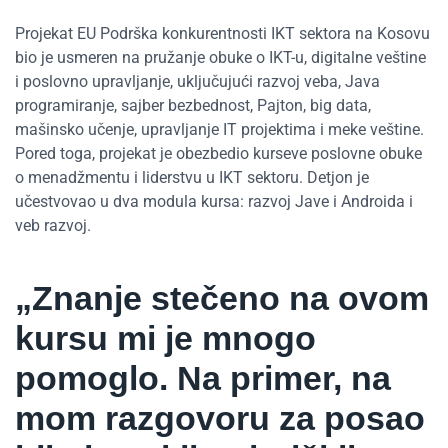
Projekat EU Podrška konkurentnosti IKT sektora na Kosovu
bio je usmeren na pružanje obuke o IKT-u, digitalne veštine
i poslovno upravljanje, uključujući razvoj veba, Java
programiranje, sajber bezbednost, Pajton, big data,
mašinsko učenje, upravljanje IT projektima i meke veštine.
Pored toga, projekat je obezbedio kurseve poslovne obuke
o menadžmentu i liderstvu u IKT sektoru. Detjon je
učestvovao u dva modula kursa: razvoj Jave i Androida i
veb razvoj.
„Znanje stečeno na ovom
kursu mi je mnogo
pomoglo. Na primer, na
mom razgovoru za posao