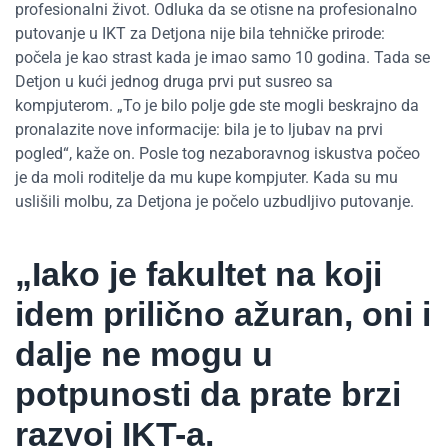
profesionalni život. Odluka da se otisne na profesionalno
putovanje u IKT za Detjona nije bila tehničke prirode:
počela je kao strast kada je imao samo 10 godina. Tada se
Detjon u kući jednog druga prvi put susreo sa
kompjuterom. „To je bilo polje gde ste mogli beskrajno da
pronalazite nove informacije: bila je to ljubav na prvi
pogled“, kaže on. Posle tog nezaboravnog iskustva počeo
je da moli roditelje da mu kupe kompjuter. Kada su mu
uslišili molbu, za Detjona je počelo uzbudljivo putovanje.
„Iako je fakultet na koji
idem prilično ažuran, oni i
dalje ne mogu u
potpunosti da prate brzi
razvoj IKT-a.