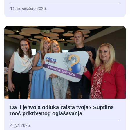
11. новембар 2025.
Da li je tvoja odluka zaista tvoja? Suptilna
moć prikrivenog oglašavanja
4. јул 2025.