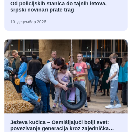
Od policijskih stanica do tajnih letova,
srpski novinari prate trag
10. децембар 2025.
Ježeva kućica – Osmišljajući bolji svet:
povezivanje generacija kroz zajednička…