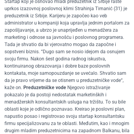
Startap koji je osnovao mladi preduzetnik iz Srbije raste
uprkos izazovnoj poslovnoj klimi Strahinja Tirnanić (31) je
preduzetnik iz Srbije. Karijeru je započeo kao veb
administrator u kompaniji koja upravlja jednim portalom za
zapošljavanje, a ubrzo je unaprijeđen u menadžera za
marketing i odnose sa javnošću i poslovnog programera.
Tada je shvatio da bi vjerovatno mogao da započne i
sopstveni biznis. “Dugo sam se nosio idejom da osnujem
svoju firmu. Nakon šest godina radnog iskustva,
kontinuiranog obrazovanja i dobre baze poslovnih
kontakata, moje samopouzdanje se uvećalo. Shvatio sam
da je pravo vrijeme da se otisnem u preduzetničke vode“,
kaže on.
Preduzetničke vode
Njegovo istraživanje
pokazalo je da postoji nedostatak marketinških i
menadžerskih konsultantskih usluga na tržištu. To su bile
oblasti koje je odlično poznavao. Kreirao je poslovni plan,
napustio posao i registrovao svoju startap konsultantsku
firmu specijalizovanu za te oblasti. Međutim, kao i mnogim
drugim mladim preduzetnicima na zapadnom Balkanu, bila