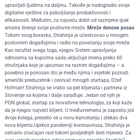
upravljati ljudima na daljinu. Takođe je nadogradio svoje
digitalne vještine za poboljšanje produktivnosti i
efikasnosti. Međutim, za najveću dobit od razmjene ipak
smatra širenje svoje poslovne mreže.
Mreže donose posao
Tokom svog boravka, Strahinja je učestvovao u mnogim
poslovnim događajima i radio na povećanju svoje mreže.
Kao rezultat svega toga, njegov Sistem upravljanja
odnosima sa kupcima sada uključuje imena preko 60
stručnjaka koje je upoznao na raznim događajima – a
posebno je ponosan što je među njima i svjetski poznati
američki preduzetnik i osnivač mnogih startapa, Džef
Hofman! Strahinja se vratio sa pet klijenata i partnera iz
Slovenije sa kojima i dalje sarađuje. Jedan od njih je
PGN.global, startap za inovativne tehnologije, za koji kaže
da je njegov najveći klijent. U međuvremenu je zaposlio još
dvoje kolega, preselio se u novu kancelariju i stekao dva
nova klijenta.Uprkos pandemiji koronavirusa, Strahinja je
ostvario značajan rast tokom posljednjih šest mjeseci. Za