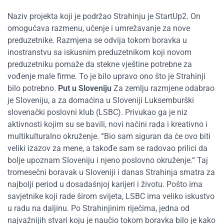
Naziv projekta koji je podržao Strahinju je StartUp2. On
omogućava razmenu, učenje i umrežavanje za nove
preduzetnike. Razmjena se odvija tokom boravka u
inostranstvu sa iskusnim preduzetnikom koji novom
preduzetniku pomaže da stekne vještine potrebne za
vođenje male firme. To je bilo upravo ono što je Strahinji
bilo potrebno.
Put u Sloveniju
Za zemlju razmjene odabrao
je Sloveniju, a za domaćina u Sloveniji Luksemburški
slovenački poslovni klub (LSBC). Privukao ga je niz
aktivnosti kojim su se bavili, novi načini rada i kreativno i
multikulturalno okruženje. “Bio sam siguran da će ovo biti
veliki izazov za mene, a takođe sam se radovao prilici da
bolje upoznam Sloveniju i njeno poslovno okruženje.“ Taj
tromesečni boravak u Sloveniji i danas Strahinja smatra za
najbolji period u dosadašnjoj karijeri i životu. Pošto ima
savjetnike koji rade širom svijeta, LSBC ima veliko iskustvo
u radu na daljinu. Po Strahinjinim riječima, jedna od
najvažnijih stvari koju je naučio tokom boravka bilo je kako