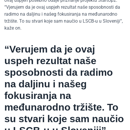
ovaj uspjeh posebno odaje priznanje projektu StartUp2.
“Vjerujem da je ovaj uspjeh rezultat naše sposobnosti da
radimo na daljinu i našeg fokusiranja na međunarodno
tržište. To su stvari koje sam naučio u LSCB-u u Sloveniji“,
kaže on.
“Verujem da je ovaj
uspeh rezultat naše
sposobnosti da radimo
na daljinu i našeg
fokusiranja na
međunarodno tržište. To
su stvari koje sam naučio