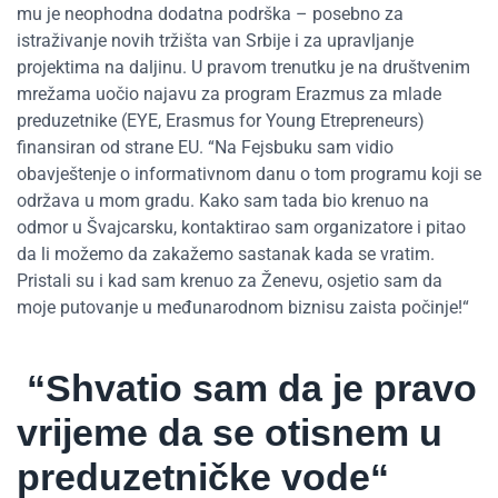
mu je neophodna dodatna podrška – posebno za
istraživanje novih tržišta van Srbije i za upravljanje
projektima na daljinu. U pravom trenutku je na društvenim
mrežama uočio najavu za program Erazmus za mlade
preduzetnike (EYE, Erasmus for Young Etrepreneurs)
finansiran od strane EU. “Na Fejsbuku sam vidio
obavještenje o informativnom danu o tom programu koji se
održava u mom gradu. Kako sam tada bio krenuo na
odmor u Švajcarsku, kontaktirao sam organizatore i pitao
da li možemo da zakažemo sastanak kada se vratim.
Pristali su i kad sam krenuo za Ženevu, osjetio sam da
moje putovanje u međunarodnom biznisu zaista počinje!“
“Shvatio sam da je pravo
vrijeme da se otisnem u
preduzetničke vode“