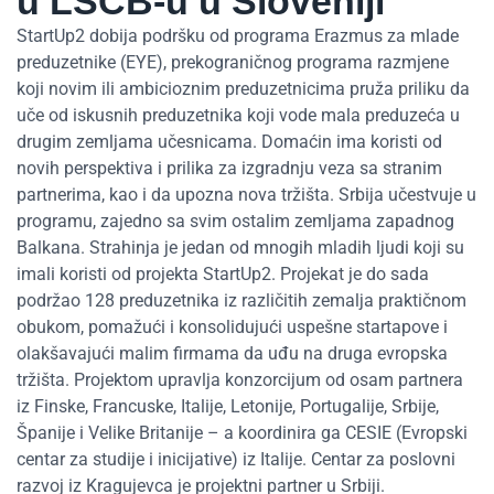
u LSCB-u u Sloveniji”
StartUp2 dobija podršku od programa Erazmus za mlade
preduzetnike (EYE), prekograničnog programa razmjene
koji novim ili ambicioznim preduzetnicima pruža priliku da
uče od iskusnih preduzetnika koji vode mala preduzeća u
drugim zemljama učesnicama. Domaćin ima koristi od
novih perspektiva i prilika za izgradnju veza sa stranim
partnerima, kao i da upozna nova tržišta. Srbija učestvuje u
programu, zajedno sa svim ostalim zemljama zapadnog
Balkana. Strahinja je jedan od mnogih mladih ljudi koji su
imali koristi od projekta StartUp2. Projekat je do sada
podržao 128 preduzetnika iz različitih zemalja praktičnom
obukom, pomažući i konsolidujući uspešne startapove i
olakšavajući malim firmama da uđu na druga evropska
tržišta. Projektom upravlja konzorcijum od osam partnera
iz Finske, Francuske, Italije, Letonije, Portugalije, Srbije,
Španije i Velike Britanije – a koordinira ga CESIE (Evropski
centar za studije i inicijative) iz Italije. Centar za poslovni
razvoj iz Kragujevca je projektni partner u Srbiji.