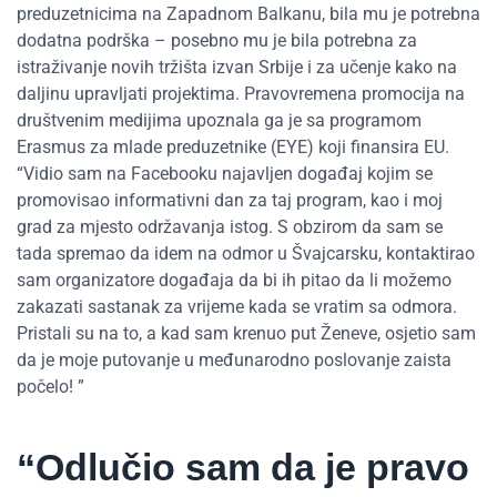
preduzetnicima na Zapadnom Balkanu, bila mu je potrebna
dodatna podrška – posebno mu je bila potrebna za
istraživanje novih tržišta izvan Srbije i za učenje kako na
daljinu upravljati projektima. Pravovremena promocija na
društvenim medijima upoznala ga je sa programom
Erasmus za mlade preduzetnike (EYE) koji finansira EU.
“Vidio sam na Facebooku najavljen događaj kojim se
promovisao informativni dan za taj program, kao i moj
grad za mjesto održavanja istog. S obzirom da sam se
tada spremao da idem na odmor u Švajcarsku, kontaktirao
sam organizatore događaja da bi ih pitao da li možemo
zakazati sastanak za vrijeme kada se vratim sa odmora.
Pristali su na to, a kad sam krenuo put Ženeve, osjetio sam
da je moje putovanje u međunarodno poslovanje zaista
počelo! ”
“Odlučio sam da je pravo