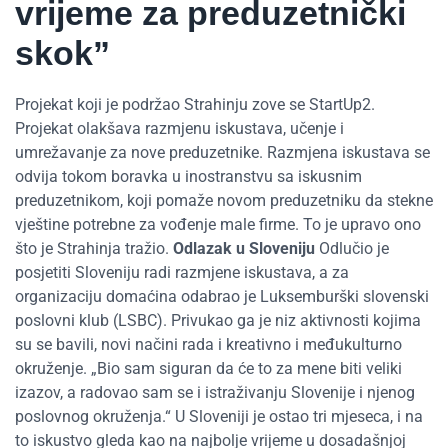
vrijeme za preduzetnički
skok”
Projekat koji je podržao Strahinju zove se StartUp2.
Projekat olakšava razmjenu iskustava, učenje i
umrežavanje za nove preduzetnike. Razmjena iskustava se
odvija tokom boravka u inostranstvu sa iskusnim
preduzetnikom, koji pomaže novom preduzetniku da stekne
vještine potrebne za vođenje male firme. To je upravo ono
što je Strahinja tražio.
Odlazak u Sloveniju
Odlučio je
posjetiti Sloveniju radi razmjene iskustava, a za
organizaciju domaćina odabrao je Luksemburški slovenski
poslovni klub (LSBC). Privukao ga je niz aktivnosti kojima
su se bavili, novi načini rada i kreativno i međukulturno
okruženje. „Bio sam siguran da će to za mene biti veliki
izazov, a radovao sam se i istraživanju Slovenije i njenog
poslovnog okruženja.“ U Sloveniji je ostao tri mjeseca, i na
to iskustvo gleda kao na najbolje vrijeme u dosadašnjoj