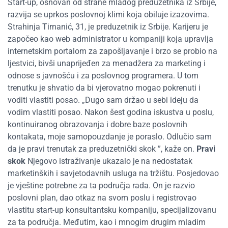
Start-up, osnovan od strane mladog preduzetnika iz Srbije,
razvija se uprkos poslovnoj klimi koja obiluje izazovima.
Strahinja Tirnanić, 31, je preduzetnik iz Srbije. Karijeru je
započeo kao web administrator u kompaniji koja upravlja
internetskim portalom za zapošljavanje i brzo se probio na
ljestvici, bivši unaprijeđen za menadžera za marketing i
odnose s javnošću i za poslovnog programera. U tom
trenutku je shvatio da bi vjerovatno mogao pokrenuti i
voditi vlastiti posao. „Dugo sam držao u sebi ideju da
vodim vlastiti posao. Nakon šest godina iskustva u poslu,
kontinuiranog obrazovanja i dobre baze poslovnih
kontakata, moje samopouzdanje je poraslo. Odlučio sam
da je pravi trenutak za preduzetnički skok ”, kaže on.
Pravi
skok
Njegovo istraživanje ukazalo je na nedostatak
marketinških i savjetodavnih usluga na tržištu. Posjedovao
je vještine potrebne za ta područja rada. On je razvio
poslovni plan, dao otkaz na svom poslu i registrovao
vlastitu start-up konsultantsku kompaniju, specijalizovanu
za ta područja. Međutim, kao i mnogim drugim mladim