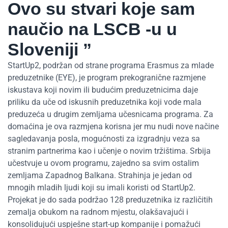
Ovo su stvari koje sam
naučio na LSCB -u u
Sloveniji ”
StartUp2, podržan od strane programa Erasmus za mlade
preduzetnike (EYE), je program prekogranične razmjene
iskustava koji novim ili budućim preduzetnicima daje
priliku da uče od iskusnih preduzetnika koji vode mala
preduzeća u drugim zemljama učesnicama programa. Za
domaćina je ova razmjena korisna jer mu nudi nove načine
sagledavanja posla, mogućnosti za izgradnju veza sa
stranim partnerima kao i učenje o novim tržištima. Srbija
učestvuje u ovom programu, zajedno sa svim ostalim
zemljama Zapadnog Balkana. Strahinja je jedan od
mnogih mladih ljudi koji su imali koristi od StartUp2.
Projekat je do sada podržao 128 preduzetnika iz različitih
zemalja obukom na radnom mjestu, olakšavajući i
konsolidujući uspješne start-up kompanije i pomažući