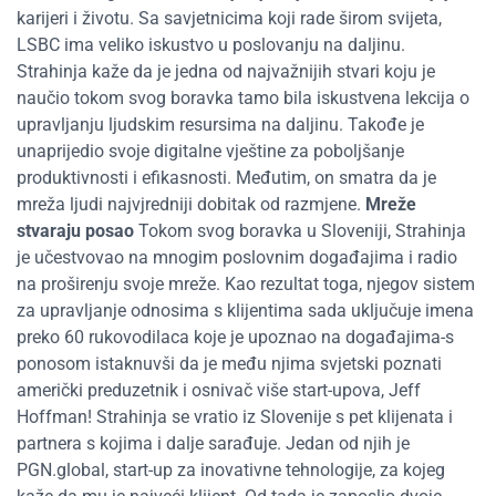
karijeri i životu. Sa savjetnicima koji rade širom svijeta,
LSBC ima veliko iskustvo u poslovanju na daljinu.
Strahinja kaže da je jedna od najvažnijih stvari koju je
naučio tokom svog boravka tamo bila iskustvena lekcija o
upravljanju ljudskim resursima na daljinu. Takođe je
unaprijedio svoje digitalne vještine za poboljšanje
produktivnosti i efikasnosti. Međutim, on smatra da je
mreža ljudi najvjredniji dobitak od razmjene.
Mreže
stvaraju posao
Tokom svog boravka u Sloveniji, Strahinja
je učestvovao na mnogim poslovnim događajima i radio
na proširenju svoje mreže. Kao rezultat toga, njegov sistem
za upravljanje odnosima s klijentima sada uključuje imena
preko 60 rukovodilaca koje je upoznao na događajima-s
ponosom istaknuvši da je među njima svjetski poznati
američki preduzetnik i osnivač više start-upova, Jeff
Hoffman! Strahinja se vratio iz Slovenije s pet klijenata i
partnera s kojima i dalje sarađuje. Jedan od njih je
PGN.global, start-up za inovativne tehnologije, za kojeg