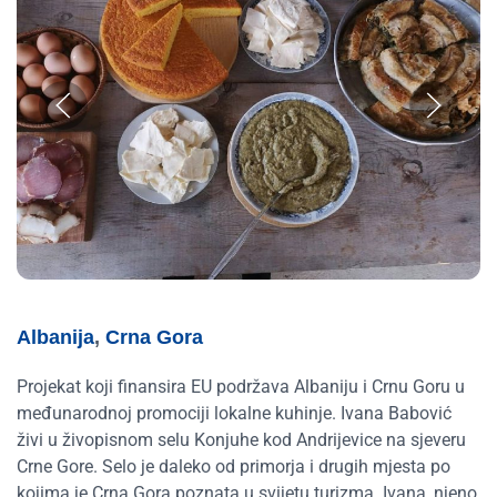
Albanija
,
Crna Gora
Projekat koji finansira EU podržava Albaniju i Crnu Goru u
međunarodnoj promociji lokalne kuhinje. Ivana Babović
živi u živopisnom selu Konjuhe kod Andrijevice na sjeveru
Crne Gore. Selo je daleko od primorja i drugih mjesta po
kojima je Crna Gora poznata u svijetu turizma. Ivana, njeno