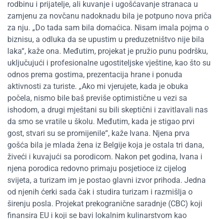
rodbinu i prijatelje, ali kuvanje i ugošćavanje stranaca u
zamjenu za novčanu nadoknadu bila je potpuno nova priča
za nju. „Do tada sam bila domaćica. Nisam imala pojma o
biznisu, a odluka da se upustim u preduzetništvo nije bila
laka“, kaže ona. Međutim, projekat je pružio punu podršku,
uključujući i profesionalne ugostiteljske vještine, kao što su
odnos prema gostima, prezentacija hrane i ponuda
aktivnosti za turiste. „Ako mi vjerujete, kada je obuka
počela, nismo bile baš previše optimistične u vezi sa
ishodom, a drugi mještani su bili skeptični i zavitlavali nas
da smo se vratile u školu. Međutim, kada je stigao prvi
gost, stvari su se promijenile“, kaže Ivana. Njena prva
gošća bila je mlada žena iz Belgije koja je ostala tri dana,
živeći i kuvajući sa porodicom. Nakon pet godina, Ivana i
njena porodica redovno primaju posjetioce iz cijelog
svijeta, a turizam im je postao glavni izvor prihoda. Jedna
od njenih ćerki sada čak i studira turizam i razmišlja o
širenju posla. Projekat prekogranične saradnje (CBC) koji
finansira EU i koji se bavi lokalnim kulinarstvom kao