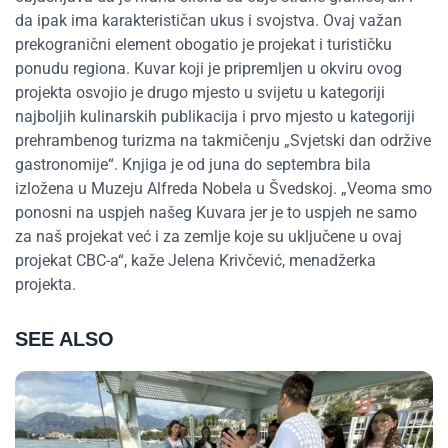
da ipak ima karakterističan ukus i svojstva. Ovaj važan
prekogranični element obogatio je projekat i turističku
ponudu regiona. Kuvar koji je pripremljen u okviru ovog
projekta osvojio je drugo mjesto u svijetu u kategoriji
najboljih kulinarskih publikacija i prvo mjesto u kategoriji
prehrambenog turizma na takmičenju „Svjetski dan održive
gastronomije“. Knjiga je od juna do septembra bila
izložena u Muzeju Alfreda Nobela u Švedskoj. „Veoma smo
ponosni na uspjeh našeg Kuvara jer je to uspjeh ne samo
za naš projekat već i za zemlje koje su uključene u ovaj
projekat CBC-a“, kaže Jelena Krivčević, menadžerka
projekta.
SEE ALSO