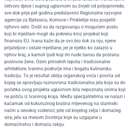
četvoro djece i suprug uglavnom su živjeli od poljoprivrede,
sve dok prije pet godina predstavnici Regionalne razvojne
agencije za Bjelasicu, Komove i Prokletije nisu posjetili
njihovo selo. Došli su da razgovaraju o mogućem poslu
koji bi mještani mogli da pokrenu kroz projekat koji
finansira EU. Ivana kaže da je ovo bio šok za nju, njene
prijateljice i ostale mještane, jer je rijetko ko zalazio u
njihov kraj, a kamoli ljudi koji im nude šansu da postanu
poslovne žene. Osim prirodnih lepota i tradicionalne
arhitekture, Ivanino područje ima i bogatu kulinarsku
tradiciju. To je rezultat obilja organskog voća i povrća od
kojeg se spravljaju raznovrsna tradicionalna jela koja su do
početka ovog projekta uglavnom bila nepoznata onima koji
ne potiču iz Ivaninog kraja. Među specijalitetima se nalazi i
kačamak od kukuruznog brašna mljevenog na starinski
način u seoskoj vodenici; pite od kisjelog zelja i domaćeg
sira; jela sa mesom životinja koje su uzgajane u
domaćinstvu i domaću rakiju.