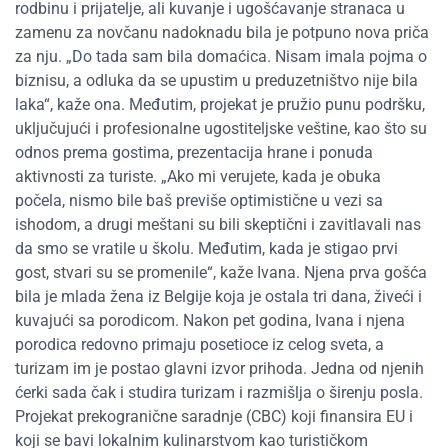
rodbinu i prijatelje, ali kuvanje i ugošćavanje stranaca u
zamenu za novčanu nadoknadu bila je potpuno nova priča
za nju. „Do tada sam bila domaćica. Nisam imala pojma o
biznisu, a odluka da se upustim u preduzetništvo nije bila
laka“, kaže ona. Međutim, projekat je pružio punu podršku,
uključujući i profesionalne ugostiteljske veštine, kao što su
odnos prema gostima, prezentacija hrane i ponuda
aktivnosti za turiste. „Ako mi verujete, kada je obuka
počela, nismo bile baš previše optimistične u vezi sa
ishodom, a drugi meštani su bili skeptični i zavitlavali nas
da smo se vratile u školu. Međutim, kada je stigao prvi
gost, stvari su se promenile“, kaže Ivana. Njena prva gošća
bila je mlada žena iz Belgije koja je ostala tri dana, živeći i
kuvajući sa porodicom. Nakon pet godina, Ivana i njena
porodica redovno primaju posetioce iz celog sveta, a
turizam im je postao glavni izvor prihoda. Jedna od njenih
ćerki sada čak i studira turizam i razmišlja o širenju posla.
Projekat prekogranične saradnje (CBC) koji finansira EU i
koji se bavi lokalnim kulinarstvom kao turističkom