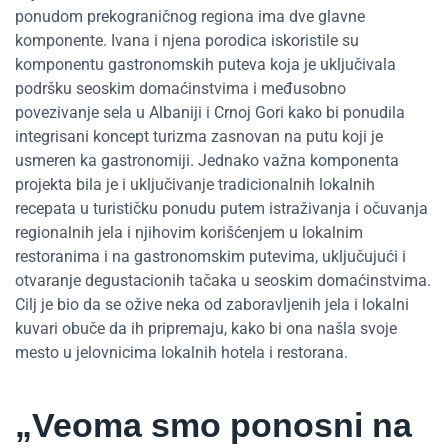
ponudom prekograničnog regiona ima dve glavne
komponente. Ivana i njena porodica iskoristile su
komponentu gastronomskih puteva koja je uključivala
podršku seoskim domaćinstvima i međusobno
povezivanje sela u Albaniji i Crnoj Gori kako bi ponudila
integrisani koncept turizma zasnovan na putu koji je
usmeren ka gastronomiji. Jednako važna komponenta
projekta bila je i uključivanje tradicionalnih lokalnih
recepata u turističku ponudu putem istraživanja i očuvanja
regionalnih jela i njihovim korišćenjem u lokalnim
restoranima i na gastronomskim putevima, uključujući i
otvaranje degustacionih tačaka u seoskim domaćinstvima.
Cilj je bio da se ožive neka od zaboravljenih jela i lokalni
kuvari obuče da ih pripremaju, kako bi ona našla svoje
mesto u jelovnicima lokalnih hotela i restorana.
„Veoma smo ponosni na