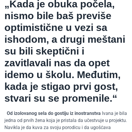
„Kada je obuka počela,
nismo bile baš previše
optimistične u vezi sa
ishodom, a drugi meštani
su bili skeptični i
zavitlavali nas da opet
idemo u školu. Međutim,
kada je stigao prvi gost,
stvari su se promenile.“
Od izolovanog sela do gostiju iz inostranstva
Ivana je bila
jedna od prvih žena koja je pristala da učestvuje u projektu.
Navikla je da kuva za svoju porodicu i da ugošćava