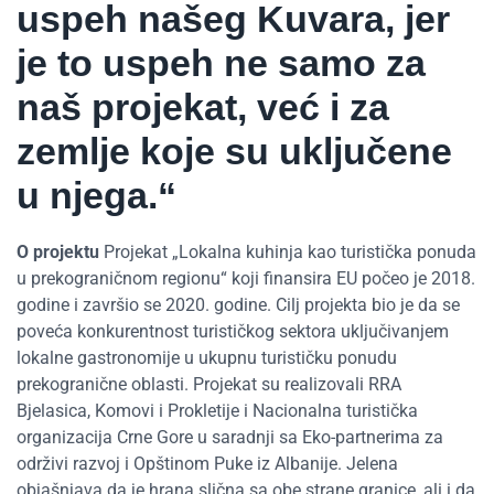
uspeh našeg Kuvara, jer
je to uspeh ne samo za
naš projekat, već i za
zemlje koje su uključene
u njega.“
O projektu
Projekat „Lokalna kuhinja kao turistička ponuda
u prekograničnom regionu“ koji finansira EU počeo je 2018.
godine i završio se 2020. godine. Cilj projekta bio je da se
poveća konkurentnost turističkog sektora uključivanjem
lokalne gastronomije u ukupnu turističku ponudu
prekogranične oblasti. Projekat su realizovali RRA
Bjelasica, Komovi i Prokletije i Nacionalna turistička
organizacija Crne Gore u saradnji sa Eko-partnerima za
održivi razvoj i Opštinom Puke iz Albanije. Jelena
objašnjava da je hrana slična sa obe strane granice, ali i da