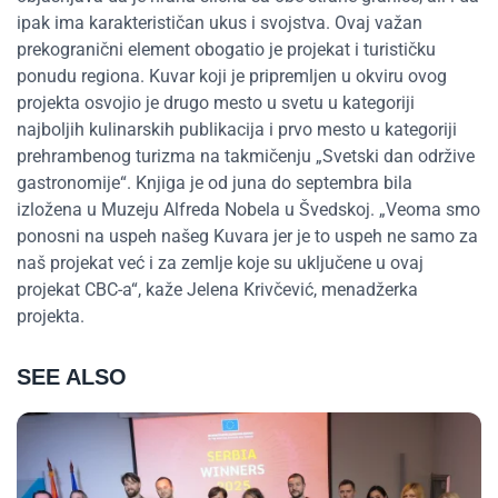
ipak ima karakterističan ukus i svojstva. Ovaj važan
prekogranični element obogatio je projekat i turističku
ponudu regiona. Kuvar koji je pripremljen u okviru ovog
projekta osvojio je drugo mesto u svetu u kategoriji
najboljih kulinarskih publikacija i prvo mesto u kategoriji
prehrambenog turizma na takmičenju „Svetski dan održive
gastronomije“. Knjiga je od juna do septembra bila
izložena u Muzeju Alfreda Nobela u Švedskoj. „Veoma smo
ponosni na uspeh našeg Kuvara jer je to uspeh ne samo za
naš projekat već i za zemlje koje su uključene u ovaj
projekat CBC-a“, kaže Jelena Krivčević, menadžerka
projekta.
SEE ALSO