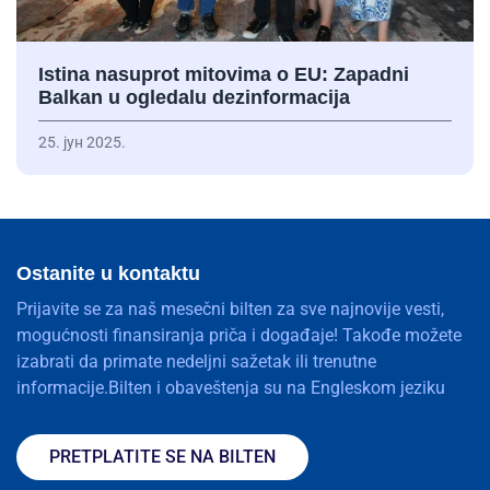
Istina nasuprot mitovima o EU: Zapadni
Balkan u ogledalu dezinformacija
25. јун 2025.
Ostanite u kontaktu
Prijavite se za naš mesečni bilten za sve najnovije vesti,
mogućnosti finansiranja priča i događaje! Takođe možete
izabrati da primate nedeljni sažetak ili trenutne
informacije.Bilten i obaveštenja su na Engleskom jeziku
PRETPLATITE SE NA BILTEN