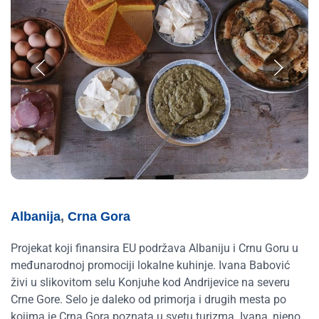
Albanija
,
Crna Gora
Projekat koji finansira EU podržava Albaniju i Crnu Goru u
međunarodnoj promociji lokalne kuhinje. Ivana Babović
živi u slikovitom selu Konjuhe kod Andrijevice na severu
Crne Gore. Selo je daleko od primorja i drugih mesta po
kojima je Crna Gora poznata u svetu turizma. Ivana, njeno