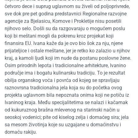
četvoro dece i suprug uglavnom su živeli od poljoprivrede,
sve dok pre pet godina predstavnici Regionalne razvojne
agencije za Bjelasicu, Komove i Prokletije nisu posetili
njihovo selo. Došli su da razgovaraju o mogućem poslu
koji bi meštani mogli da pokrenu kroz projekat koji
finansira EU. Ivana kaže da je ovo bio šok za nju, njene
prijateljice i ostale meštane, jer je retko ko zalazio u njihov
kraj, a kamoli ljudi koji im nude da postanu poslovne žene.
Osim prirodnih lepota i tradicionalne arhitekture, Ivanino
područje ima i bogatu kulinarsku tradiciju. To je rezultat
obilja organskog voća i povrća od kojeg se spravljaju
raznovrsna tradicionalna jela koja su do početka ovog
projekta uglavnom bila nepoznata onima koji ne potiču iz
Ivaninog kraja. Među specijalitetima se nalazi i kačamak
od kukuruznog brašna mlevenog na starinski način u
seoskoj vodenici; pite od kiselog zelja i domaćeg sira; jela
sa mesom životinja koje su uzgajane u domaćinstvu i
domaću rakiju.