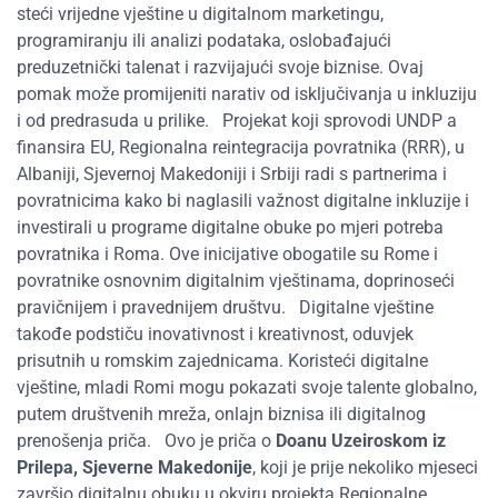
steći vrijedne vještine u digitalnom marketingu,
programiranju ili analizi podataka, oslobađajući
preduzetnički talenat i razvijajući svoje biznise. Ovaj
pomak može promijeniti narativ od isključivanja u inkluziju
i od predrasuda u prilike.
Projekat koji
sprovodi UNDP a
finansira EU, Regionalna reintegracija povratnika
(RRR), u
Albaniji, Sjevernoj Makedoniji i Srbiji radi s partnerima i
povratnicima kako bi naglasili važnost digitalne inkluzije i
investirali u programe digitalne obuke po mjeri potreba
povratnika i Roma. Ove inicijative obogatile su Rome i
povratnike osnovnim digitalnim vještinama, doprinoseći
pravičnijem i pravednijem društvu.
Digitalne vještine
takođe podstiču inovativnost i kreativnost, oduvjek
prisutnih u romskim zajednicama. Koristeći digitalne
vještine, mladi Romi mogu pokazati svoje talente globalno,
putem društvenih mreža, onlajn biznisa ili digitalnog
prenošenja priča.
Ovo je priča o
Doanu Uzeiroskom iz
Prilepa, Sjeverne Makedonije
, koji je prije nekoliko mjeseci
završio digitalnu obuku u okviru projekta Regionalne