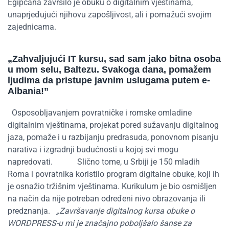
Egipćana završilo je obuku o digitalnim vještinama,
unaprjeđujući njihovu
zapošljivost
, ali i pomažući svojim
zajednicama.
„Zahvaljujući IT kursu, sad sam jako bitna osoba
u mom selu,
Baltezu
. Svakoga dana, pomažem
ljudima
da pristupe javnim uslugama putem e-
Albania
!”
Osposobljavanjem povratničke i romske omladine
digitalnim vještinama, projekat pored sužavanju digitalnog
jaza, pomaže i u razbijanju predrasuda, ponovnom pisanju
narativa i izgradnji budućnosti u kojoj svi mogu
napredovati.
Slično tome, u Srbiji je 150 mladih
Roma i povratnika koristilo program digitalne obuke, koji ih
je osnažio tržišnim vještinama. Kurikulum je bio osmišljen
na način da nije potreban određeni nivo obrazovanja ili
predznanja.
„Završavanje digitalnog kursa obuke o
WORDPRESS-u mi je značajno poboljšalo šanse za