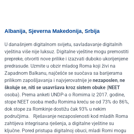
Albanija
,
Sjeverna Makedonija
,
Srbija
U današnjem digitalnom svijetu, savladavanje digitalnih
vještina više nije luksuz. Digitalne vještine mogu premostiti
prepreke, otvoriti nove prilike i izazvati duboko ukorijenjene
predrasude.
Uzmite u obzir mladog Roma koji živi na
Zapadnom Balkanu, najčešće se suočava sa barijerama
prilikom zapošljavanja i najvjerovatnije je
nezaposlen
,
ne
školuje se
,
niti se usavršava
kroz sistem obuke
(
NEET
osoba). Prema anketi UNDP-a o Romima iz 2017. godine,
stope NEET osoba među Romima kreću se od 73% do 86%,
dok stope za Romkinje dostižu čak 93% u nekim
područjima.
Rješavanje nezaposlenosti kod mladih Roma
zahtijeva integrisana rješenja, a digitalne vještine su
ključne. Pored pristupa digitalnoj obuci, mladi Romi mogu