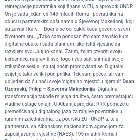
reintegracije povratnika koji finansira EU, a sprovodi UNDP.
On je sada jedan od 145 mladih Roma i povratnika na
obuci u partnerskim opštinama u Sjevernoj Makedoniji koji
su završili kurs.
Doanu se oči cakle kada govori o svom
životnom snu.
„Tako sam ponosan što sam završio kurs
digitalne obuke i sada planiram iskoristiti vještine da
razvijem svoj Jutjub kanal. Zatim,
želim
otvoriti svoju
berbernicu, napraviti svoj logo i veb-sajt, snimati svoje
stilističke sesije i na taj način promovisati se. Digitalni
svijet je tako velik i pun prilika. Tek sam počeo, ali sam
ubijeđen
da ću naći svoje ‘digitalno mjesto’ u njemu!”
Doan
Uzeiroski
, Prilep
–
Sjeverna Makedonija
Digitalna
transformacija takođe mijenja društva, često
premeštajući
vladine usluge onlajn. U Albaniji, projekat RRR pomaže u
premošćivanju digitalnog jaza za ranjive povratnike u
ruralnim zajednicama. Uz podršku EU i UNDP-a, te u
partnerstvu sa Albanskom nacionalnom agencijom za
zapošljavanje i vještine (NAES), 195 mladih Roma i