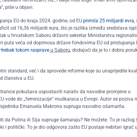
“, piše u objavi.
stupanja EU do kraja 2024. godine, od EU
primila 25 milijardi evra
,
ficit od 16,36 milijardi eura, što je razlika između sredstava isp
vrtak u hrvatskom Saboru državni sekretar Ministarstva regional
iri puta veća od doprinosa države fondovima EU od pristupanja
 Hrebak tokom rasprave
u Saboru
, dodajući da je to i dobra poru
 standard, već i da sprovede reforme koje su unaprijedile kvali
 od članstva u EU.
anice pokušava uspostaviti narativ da navodne promjene u
EU vode do „feminizacije“ muškaraca u Evropi. Autor se poziva 
predsjednika Emanuela Makrona supruga navodno ošamarila.
ti da Putina ili Sija supruge šamaraju? Ne možete. To je razlog 
 i politički. To je dio odgovora zašto EU postaje nebitan igrač 