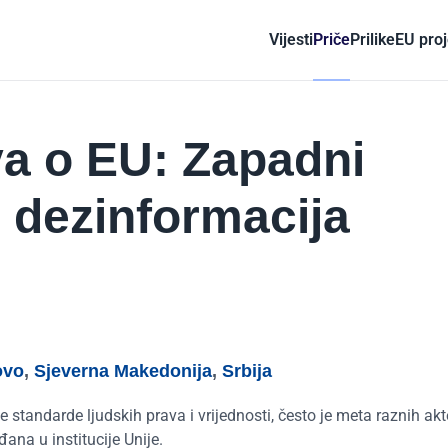
Vijesti
Priče
Prilike
EU proj
ova o EU: Zapadni
 dezinformacija
ovo
,
Sjeverna Makedonija
,
Srbija
e standarde ljudskih prava i vrijednosti, često je meta raznih akt
ana u institucije Unije.