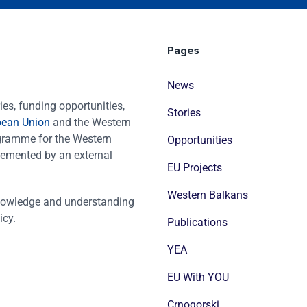
Pages
News
es, funding opportunities,
Stories
pean Union
and the Western
ogramme for the Western
Opportunities
emented by an external
EU Projects
Western Balkans
nowledge and understanding
icy.
Publications
YEA
EU With YOU
Crnogorski