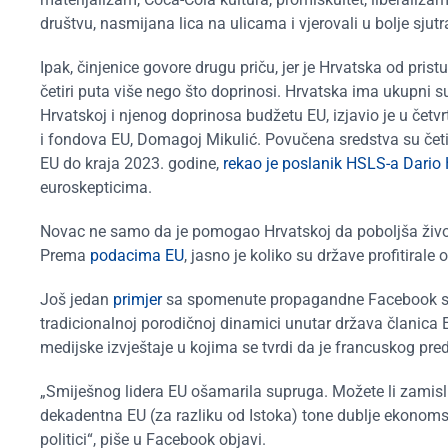
društvu, nasmijana lica na ulicama i vjerovali u bolje sjutra
Ipak, činjenice govore drugu priču, jer je Hrvatska od pri
četiri puta više nego što doprinosi. Hrvatska ima ukupni su
Hrvatskoj i njenog doprinosa budžetu EU, izjavio je u čet
i fondova EU, Domagoj Mikulić. Povučena sredstva su čet
EU do kraja 2023. godine,
rekao je poslanik HSLS-a Dario
euroskepticima.
Novac ne samo da je pomogao Hrvatskoj da poboljša životni
Prema
podacima EU
, jasno je koliko su države profitirale
Još jedan
primjer
sa spomenute propagandne Facebook str
tradicionalnoj porodičnoj dinamici unutar država članica 
medijske izvještaje u kojima se tvrdi da je francuskog 
„Smiješnog lidera EU ošamarila supruga. Možete li zamisli
dekadentna EU (za razliku od Istoka) tone dublje ekonomski
politici“, piše u Facebook objavi.