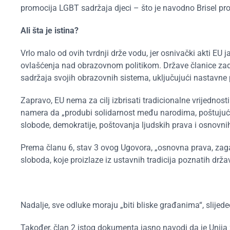
promocija LGBT sadržaja djeci – što je navodno Brisel pro
Ali šta je istina?
Vrlo malo od ovih tvrdnji drže vodu, jer osnivački akti E
ovlašćenja nad obrazovnom politikom. Države članice zadr
sadržaja svojih obrazovnih sistema, uključujući nastavne pl
Zapravo, EU nema za cilj izbrisati tradicionalne vrijednost
namera da „produbi solidarnost među narodima, poštujući nji
slobode, demokratije, poštovanja ljudskih prava i osnovnih
Prema članu 6, stav 3 ovog Ugovora, „osnovna prava, zag
sloboda, koje proizlaze iz ustavnih tradicija poznatih drž
Nadalje, sve odluke moraju „biti bliske građanima“, slijedeć
Također, član 2 istog dokumenta jasno navodi da je Unija