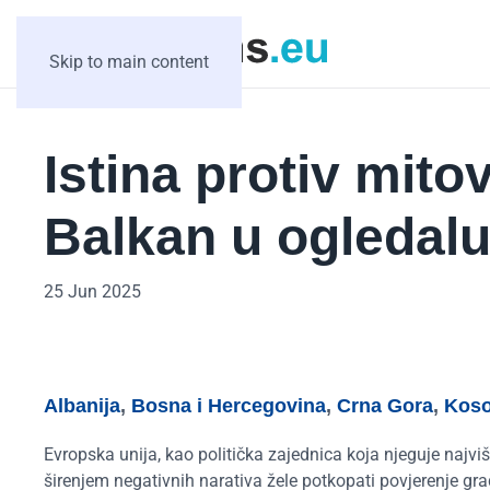
Skip to main content
Istina protiv mit
Balkan u ogledalu
25 Jun 2025
Albanija
,
Bosna i Hercegovina
,
Crna Gora
,
Kos
Evropska unija, kao politička zajednica koja njeguje najviš
širenjem negativnih narativa žele potkopati povjerenje građ