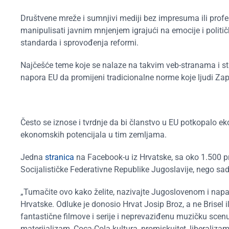
Društvene mreže i sumnjivi mediji bez impresuma ili pr
manipulisati javnim mnjenjem igrajući na emocije i politi
standarda i sprovođenja reformi.
Najčešće teme koje se nalaze na takvim veb-stranama i st
napora EU da promijeni tradicionalne norme koje ljudi Z
Često se iznose i tvrdnje da bi članstvo u EU potkopalo e
ekonomskih potencijala u tim zemljama.
Jedna
stranica
na Facebook-u iz Hrvatske, sa oko 1.500 pra
Socijalističke Federativne Republike Jugoslavije, nego sad
„Tumačite ovo kako želite, nazivajte Jugoslovenom i napada
Hrvatske. Odluke je donosio Hrvat Josip Broz, a ne Brisel i
fantastične filmove i serije i neprevaziđenu muzičku scenu
materijalizam, Coca-Cola kultura, promiskuitet, liberalizam,