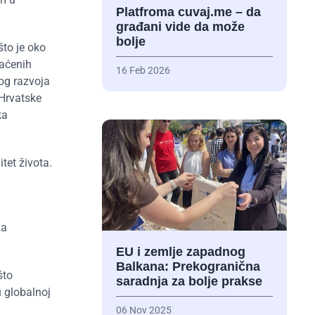
Platfroma cuvaj.me – da
građani vide da može
bolje
 što je oko
laćenih
16 Feb 2026
nog razvoja
 Hrvatske
ka
tet života.
na
EU i zemlje zapadnog
Balkana: Prekogranična
što
saradnja za bolje prakse
u globalnoj
06 Nov 2025