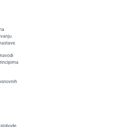
ema
ivanju
 nastave.
 navodi
principima
 osnovnih
 slobode,