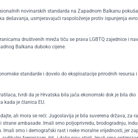
ofesionalnih novinarskih standarda na Zapadnom Balkanu pokuš
čka dešavanja, usmjeravajući raspoloženje protiv ispunjenja evr
ranicama društvenih mreža tiču ​​se prava LGBTQ zajednice i na
apadnog Balkana duboko cijene.
konomske standarde i dovelo do eksploatacije prirodnih resursa i
tilaca, tvrdi da je Hrvatska bila jača ekonomski dok je bila dio
a kada je članica EU.
jte, ali mora se reći: Jugoslavija je bila suverena država, za ra
li strane ambasade. Imali smo poljoprivredu, brodogradnju, indus
. Imali smo i demografski rast i neke moralne vrijednosti, jer za
 radikalni feminizam, itd., i dalje nisu stigli. Imali smo optimiz