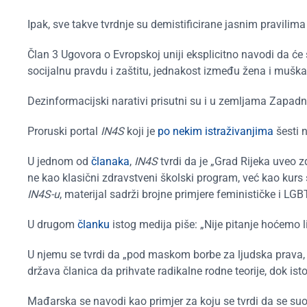
Ipak, sve takve tvrdnje su demistificirane jasnim pravil
Član 3 Ugovora o Evropskoj uniji eksplicitno navodi da će se
socijalnu pravdu i zaštitu, jednakost između žena i muška
Dezinformacijski narativi prisutni su i u zemljama Zapad
Proruski portal
IN4S
koji je
po nekim istraživanjima
šesti n
U jednom od
članaka
,
IN4S
tvrdi da je „Grad Rijeka uveo 
ne kao klasični zdravstveni školski program, već kao ku
IN4S-u
, materijal sadrži brojne primjere feminističke i L
U drugom
članku
istog medija piše: „Nije pitanje hoćemo li
U njemu se tvrdi da „pod maskom borbe za ljudska prava, E
država članica da prihvate radikalne rodne teorije, dok ist
Mađarska se navodi kao primjer za koju se tvrdi da se su