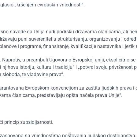
glasio „kršenjem evropskih vrijednosti“.
U jasno navode da Unija nudi podršku državama članicama, ali n
žavaju puni suverenitet u strukturisanju, organizovanju i određ
anove i programe, finansiranje, kvalifikacije nastavnika i jezik
i. Naprotiv, u preambuli Ugovora o Evropskoj uniji, eksplicitno se
hovu istoriju, kulturu i tradiciju“ i „potvrdi svoju privrženost 
 sloboda, te vladavine prava“.
arantovana Evropskom konvencijom za zaštitu ljudskih prava i
avama članicama, predstavljaju opšta načela prava Unije“.
i princip supsidijarnosti.
 zasnovana na vrijednostima poštovanja ljudskog dostojanstva,