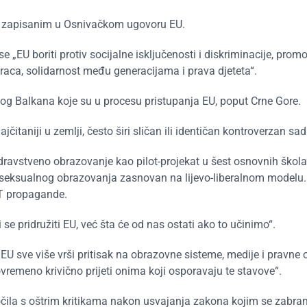
ima zapisanim u Osnivačkom ugovoru EU.
 „EU boriti protiv socijalne isključenosti i diskriminacije, promo
raca, solidarnost među generacijama i prava djeteta“.
nog Balkana koje su u procesu pristupanja EU, poput Crne Gore.
ajčitaniji u zemlji, često širi sličan ili identičan kontroverzan sad
zdravstveno obrazovanje kao pilot-projekat u šest osnovnih škol
rs seksualnog obrazovanja zasnovan na lijevo-liberalnom modelu
GBT propagande.
 se pridružiti EU, već šta će od nas ostati ako to učinimo“.
U sve više vrši pritisak na obrazovne sisteme, medije i pravne 
ovremeno krivično prijeti onima koji osporavaju te stavove“.
očila s oštrim kritikama nakon usvajanja zakona kojim se zabran