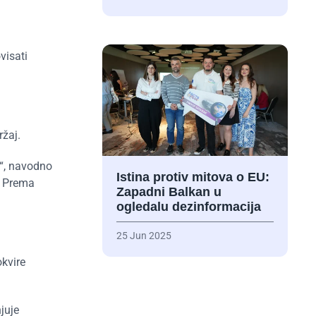
visati
ržaj.
a“, navodno
Istina protiv mitova o EU:
. Prema
Zapadni Balkan u
ogledalu dezinformacija
25 Jun 2025
okvire
juje