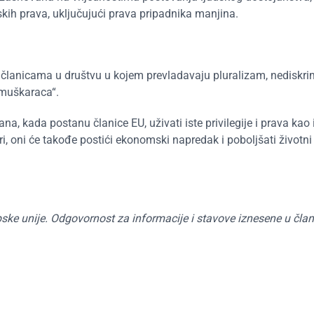
skih prava, uključujući prava pripadnika manjina.
 članicama u društvu u kojem prevladavaju pluralizam, nediskrim
 muškaraca“.
 kada postanu članice EU, uživati ​​iste privilegije i prava kao 
eri, oni će takođe postići ekonomski napredak i poboljšati životn
ske unije. Odgovornost za informacije i stavove iznesene u čla