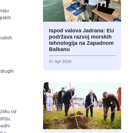
avaju
opskih
Ispod valova Jadrana: EU
podržava razvoj morskih
vodnih
tehnologija na Zapadnom
Balkanu
01 Apr 2026
 drugih
zliku od
triju,
padni
am u