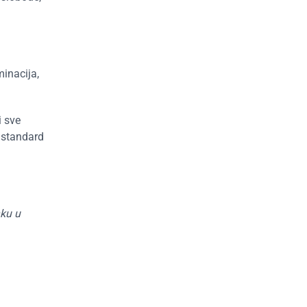
inacija,
i sve
i standard
nku u