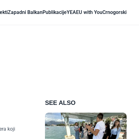
ekti
Zapadni Balkan
Publikacije
YEA
EU with You
Crnogorski
SEE ALSO
era koji