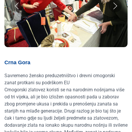
Crna Gora
Savremeno žensko preduzetništvo i drevni crnogorski
zanat protkani su podrškom EU
Crnogorski zlatovez koristi se na narodnim nošnjama više
od tri vijeka, ali je bio izložen opasnosti pada u zaborav
zbog promjene ukusa i prekida u prenošenju zanata sa
starijih na mlađe generacije. Drugi razlog je bio taj što je
čak i tamo gdje su ljudi željeli predmete sa zlatovezom,
dodavanje zlata na ionako skupu narodnu nošnju ili svilene