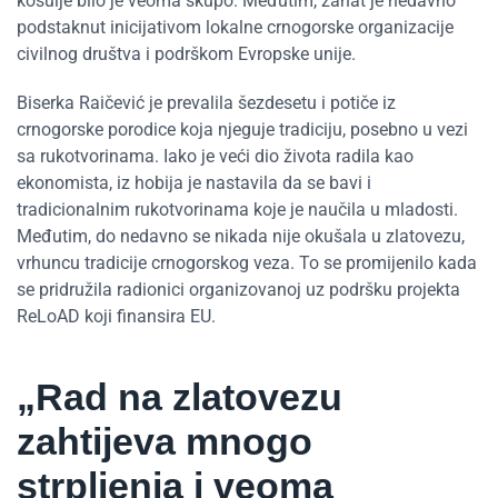
košulje bilo je veoma skupo. Međutim, zanat je nedavno
podstaknut inicijativom lokalne crnogorske organizacije
civilnog društva i podrškom Evropske unije.
Biserka Raičević je prevalila šezdesetu i potiče iz
crnogorske porodice koja njeguje tradiciju, posebno u vezi
sa rukotvorinama. Iako je veći dio života radila kao
ekonomista, iz hobija je nastavila da se bavi i
tradicionalnim rukotvorinama koje je naučila u mladosti.
Međutim, do nedavno se nikada nije okušala u zlatovezu,
vrhuncu tradicije crnogorskog veza. To se promijenilo kada
se pridružila radionici organizovanoj uz podršku projekta
ReLoAD koji finansira EU.
„Rad na zlatovezu
zahtijeva mnogo
strpljenja i veoma