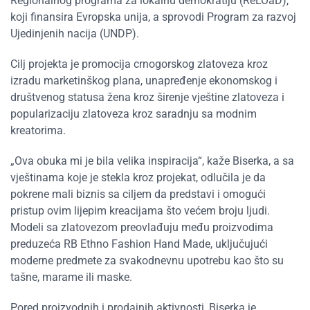
Regionalnog programa za lokalnu demokratiju (ReLOaD),
koji finansira Evropska unija, a sprovodi Program za razvoj
Ujedinjenih nacija (UNDP).
Cilj projekta je promocija crnogorskog zlatoveza kroz
izradu marketinškog plana, unapređenje ekonomskog i
društvenog statusa žena kroz širenje vještine zlatoveza i
popularizaciju zlatoveza kroz saradnju sa modnim
kreatorima.
„Ova obuka mi je bila velika inspiracija“, kaže Biserka, a sa
vještinama koje je stekla kroz projekat, odlučila je da
pokrene mali biznis sa ciljem da predstavi i omogući
pristup ovim lijepim kreacijama što većem broju ljudi.
Modeli sa zlatovezom preovlađuju među proizvodima
preduzeća RB Ethno Fashion Hand Made, uključujući
moderne predmete za svakodnevnu upotrebu kao što su
tašne, marame ili maske.
Pored proizvodnih i prodajnih aktivnosti, Biserka je