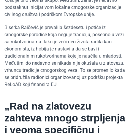
košulje bilo veoma skupo. Međutim, zanat je nedavno
podstaknut inicijativom lokalne crnogorske organizacije
civilnog društva i podrškom Evropske unije.
Biserka Raičević je prevalila šezdesetu i potiče iz
crnogorske porodice koja neguje tradiciju, posebno u vezi
sa rukotvorinama. Iako je veći deo života radila kao
ekonomista, iz hobija je nastavila da se bavi i
tradicionalnim rukotvorinama koje je naučila u mladosti.
Međutim, do nedavno se nikada nije okušala u zlatovezu,
vrhuncu tradicije crnogorskog veza. To se promenilo kada
se pridružila radionici organizovanoj uz podršku projekta
ReLoAD koji finansira EU.
„Rad na zlatovezu
zahteva mnogo strpljenja
i veoma specifičnu i