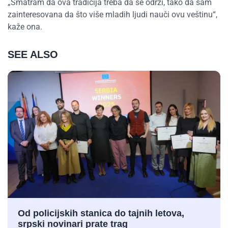
„Smatram da ova tradicija treba da se održi, tako da sam
zainteresovana da što više mladih ljudi nauči ovu veštinu“,
kaže ona.
SEE ALSO
Od policijskih stanica do tajnih letova,
srpski novinari prate trag