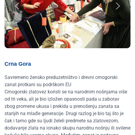
Crna Gora
Savremeno žensko preduzetništvo i drevni crnogorski
zanat protkani su podrškom EU
Crnogorski zlatovez koristi se na narodnim nošnjama više
od tri veka, ali je bio izložen opasnosti pada u zaborav
zbog promene ukusa i prekida u prenošenju zanata sa
starijih na mlađe generacije. Drugi razlog je bio taj što je
čak i tamo gde su ljudi želeli predmete sa zlatovezom,
dodavanje zlata na ionako skupu narodnu nošnju ili svilene