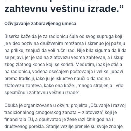
zahtevnu veštinu izrade.“
Oživljavanje zaboravljenog umeća
Biserka kaže da je za radionicu čula od svog supruga koji
je video poziv na društvenim mrežama i skrenuo joj pažnju
na priliku, znajući da voli ručni rad. Nije bila sigurna da li da
se prijavi, jer je rad na zlatovezu veoma zahtevan, a i skup
zbog zlatnog konca koji se koristi. Međutim, ipak je otišla
na radionicu, vođena osećajem poštovanja i velike ljubavi
prema tradiciji, iako ju je iskustvo naučilo da rad na
zlatovezu zahteva, kako ona kaže, „mnogo strpljenja i vrlo
specifičnu i zahtevnu veštinu izrade“.
Obuka je organizovana u okviru projekta „Očuvanje i razvoj
tradicionalnog crnogorskog zanata – zlatoveza“ koji je
finansirala EU, a obuhvatao je žene različitih godina i
društvenog porekla. Starije vezilje prenele su svoje znanje