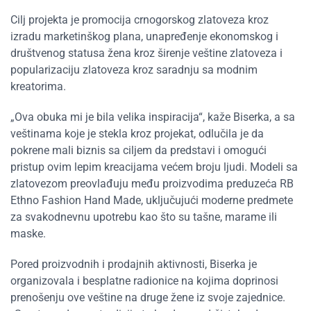
Cilj projekta je promocija crnogorskog zlatoveza kroz
izradu marketinškog plana, unapređenje ekonomskog i
društvenog statusa žena kroz širenje veštine zlatoveza i
popularizaciju zlatoveza kroz saradnju sa modnim
kreatorima.
„Ova obuka mi je bila velika inspiracija“, kaže Biserka, a sa
veštinama koje je stekla kroz projekat, odlučila je da
pokrene mali biznis sa ciljem da predstavi i omogući
pristup ovim lepim kreacijama većem broju ljudi. Modeli sa
zlatovezom preovlađuju među proizvodima preduzeća RB
Ethno Fashion Hand Made, uključujući moderne predmete
za svakodnevnu upotrebu kao što su tašne, marame ili
maske.
Pored proizvodnih i prodajnih aktivnosti, Biserka je
organizovala i besplatne radionice na kojima doprinosi
prenošenju ove veštine na druge žene iz svoje zajednice.