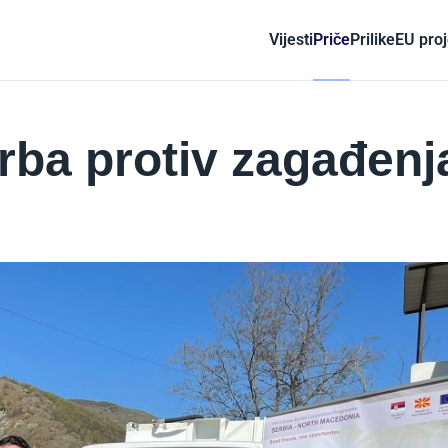
Vijesti
Priče
Prilike
EU proj
rba protiv zagađenj