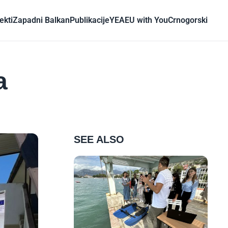
ekti
Zapadni Balkan
Publikacije
YEA
EU with You
Crnogorski
a
SEE ALSO