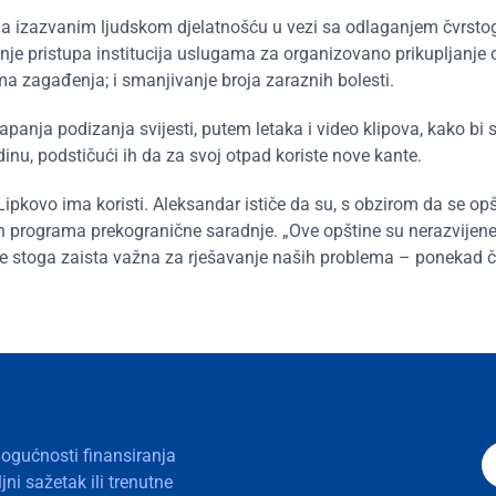
ma izazvanim ljudskom djelatnošću u vezi sa odlaganjem čvrsto
nje pristupa institucija uslugama za organizovano prikupljanje 
ma zagađenja; i smanjivanje broja zaraznih bolesti.
anja podizanja svijesti, putem letaka i video klipova, kako bi 
inu, podstičući ih da za svoj otpad koriste nove kante.
 Lipkovo ima koristi. Aleksandar ističe da su, s obzirom da se op
ih programa prekogranične saradnje. „Ove opštine su nerazvijene
je stoga zaista važna za rješavanje naših problema – ponekad č
mogućnosti finansiranja
ni sažetak ili trenutne