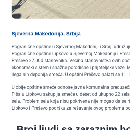
Sjeverna Makedonija
,
Srbija
Pogranične opštine u Sjevernoj Makedoniji i Srbiji udružu
Pogranične opštine Lipkovo u Sjevernoj Makedoniji i Preš
Preševo 27.000 stanovnika. Većina stanovništva ovih opština
ekonomski sistem i snažne porodične i prijateljske veze. 
ilegalnih deponija smeća. U opštini Preševo nalazi se 11 
U obije opštine smeće odnose javna komunalna preduzeća. 
Piša u Lipkovu sakuplja smeće u deset od ukupno 22 sela
sela. Problem sela koja nisu pokrivena nije mogao da se r
Lipkovo i Preševo podršku za rešavanje ovog problema potr
„Broj ljudi sa zaraznim b