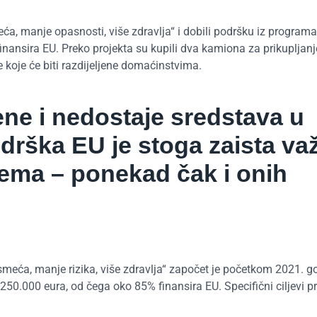
a, manje opasnosti, više zdravlja“ i dobili podršku iz programa
nansira EU. Preko projekta su kupili dva kamiona za prikupljanj
 koje će biti razdijeljene domaćinstvima.
ene i nedostaje sredstava u
odrška EU je stoga zaista va
lema – ponekad čak i onih
smeća, manje rizika, više zdravlja“ započet je početkom 2021. go
 250.000 eura, od čega oko 85% finansira EU. Specifični ciljevi p