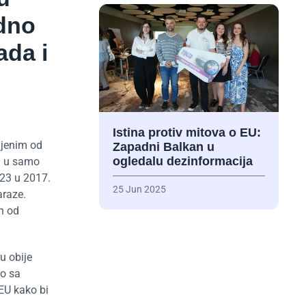
edno
ada i
Istina protiv mitova o EU:
ijenim od
Zapadni Balkan u
ogledalu dezinformacija
 a u samo
 23 u 2017.
25 Jun 2025
araze.
n od
u obije
vo sa
EU kako bi