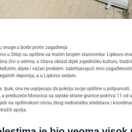
ju snage u borbi protiv zagađenja
evo u Srbiji su opštine sa malim brojem stanovnika: Lipkovo ima
 živi u selima, a čitava oblast dijeli zajedničku kulturu, tradici
Međutim, dijele i važan problem: zabrinjavajući nivo zagađenosti
ilegalnih deponija, a u Lipkovu sedam.
Ipak, ona ne uspijevaju da pokriju svoje opštine u potpunosti.
, a preduzeće Moravica sa srpske strane granice pokriva 11 od
iješi na opštinskom nivou zbog nedostatka sredstava i koordinac
ažili spolja.
olestima je bio veoma visok 