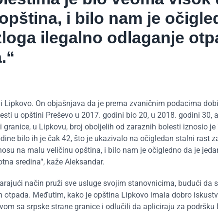
pština, i bilo nam je očigl
zloga ilegalno odlaganje otp
.“
ni Lipkovo. On objašnjava da je prema zvaničnim podacima dob
lesti u opštini Preševo u 2017. godini bio 20, u 2018. godini 30,
i granice, u Lipkovu, broj oboljelih od zaraznih bolesti iznosio je
ine bilo ih je čak 42, što je ukazivalo na očigledan stalni rast z
osu na malu veličinu opština, i bilo nam je očigledno da je jeda
otna sredina“, kaže Aleksandar.
ajući način pruži sve usluge svojim stanovnicima, budući da s
m otpada. Međutim, kako je opština Lipkovo imala dobro iskust
m sa srpske strane granice i odlučili da apliciraju za podršku 