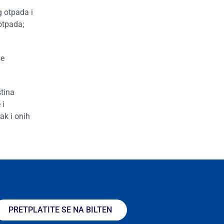
g otpada i
otpada;
se
ština
 i
ak i onih
PRETPLATITE SE NA BILTEN