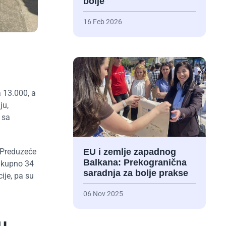
bolje
16 Feb 2026
 13.000, a
ju,
 sa
 Preduzeće
EU i zemlje zapadnog
Balkana: Prekogranična
 ukupno 34
saradnja za bolje prakse
ije, pa su
06 Nov 2025
u