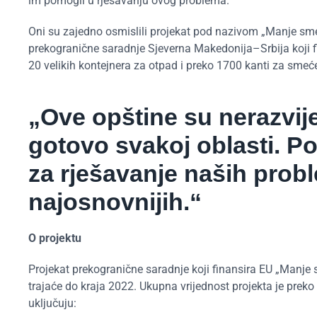
im pomogli u rješavanju ovog problema.
Oni su zajedno osmislili projekat pod nazivom „Manje smeć
prekogranične saradnje Sjeverna Makedonija–Srbija koji fi
20 velikih kontejnera za otpad i preko 1700 kanti za smeće
„Ove opštine su nerazvij
gotovo svakoj oblasti. P
za rješavanje naših prob
najosnovnijih.“
O projektu
Projekat prekogranične saradnje koji finansira EU „Manje 
trajaće do kraja 2022. Ukupna vrijednost projekta je preko
uključuju: