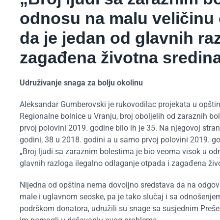
odnosu na malu veličinu o
da je jedan od glavnih ra
zagađena životna sredina
Udruživanje snaga za bolju okolinu
Aleksandar Gumberovski je rukovodilac projekata u opšti
Regionalne bolnice u Vranju, broj oboljelih od zaraznih bo
prvoj polovini 2019. godine bilo ih je 35. Na njegovoj stran
godini, 38 u 2018. godini a u samo prvoj polovini 2019. god
„Broj ljudi sa zaraznim bolestima je bio veoma visok u odn
glavnih razloga ilegalno odlaganje otpada i zagađena živ
Nijedna od opština nema dovoljno sredstava da na odgovar
male i uglavnom seoske, pa je tako slučaj i sa odnošenje
podrškom donatora, udružili su snage sa susjednim Preševo