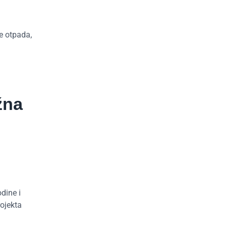
e otpada,
žna
dine i
rojekta