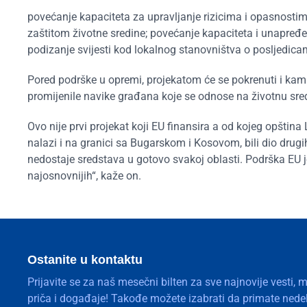
povećanje kapaciteta za upravljanje rizicima i opasnosti
zaštitom životne sredine; povećanje kapaciteta i unapređe
podizanje svijesti kod lokalnog stanovništva o posljedica
Pored podrške u opremi, projekatom će se pokrenuti i kamap
promijenile navike građana koje se odnose na životnu sred
Ovo nije prvi projekat koji EU finansira a od kojeg opština
nalazi i na granici sa Bugarskom i Kosovom, bili dio drug
nedostaje sredstava u gotovo svakoj oblasti. Podrška EU 
najosnovnijih“, kaže on.
Ostanite u kontaktu
Prijavite se za naš mesečni bilten za sve najnovije vesti, 
priča i događaje! Takođe možete izabrati da primate nedelj