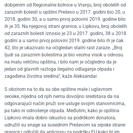
dobijenim od Regionalne bolnice u Vranju, broj obolelih od
zaraznih bolesti u opštini Preševo u 2017. godini bio 20, u
2018. godini 30, a u samo prvoj polovini 2019. godine bilo
ih je 35. Na njegovoj strani granice, u Lipkovu, broj obolelih
od zaraznih bolesti iznosio je 23 u 2017. godini, 38 u 2018.
godini a u samo prvoj polovini 2019. godine bilo ih je čak
42, što je ukazivalo na očigledan stalni rast zaraze. „Broj
ljudi sa zaraznim bolestima je bio veoma visok u odnosu
na malu veličinu opština, i bilo nam je očigledno da je
jedan od glavnih razloga ilegalno odlaganje otpada i
zagađena životna sredina“, kaže Aleksandar.
S obzirom na to da su obe opštine male i uglavnom
seoske, nijedna od njih nema dovoljno sredstava da na
odgovarajući način pruži sve usluge svojim stanovnicima,
pa tako ni odnošenje otpada. Međutim, kako je opština
Lipkovo imala dobro iskustvo sa podrškom donatora,
udružili su snage sa susednim Preševom sa srpske strane
granice i odlučili da apliciraju za podršku EU kako bi im