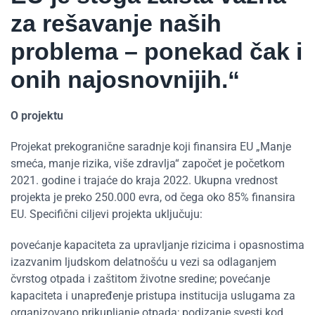
za rešavanje naših
problema – ponekad čak i
onih najosnovnijih.“
O projektu
Projekat prekogranične saradnje koji finansira EU „Manje
smeća, manje rizika, više zdravlja“ započet je početkom
2021. godine i trajaće do kraja 2022. Ukupna vrednost
projekta je preko 250.000 evra, od čega oko 85% finansira
EU. Specifični ciljevi projekta uključuju:
povećanje kapaciteta za upravljanje rizicima i opasnostima
izazvanim ljudskom delatnošću u vezi sa odlaganjem
čvrstog otpada i zaštitom životne sredine; povećanje
kapaciteta i unapređenje pristupa institucija uslugama za
organizovano prikupljanje otpada; podizanje svesti kod