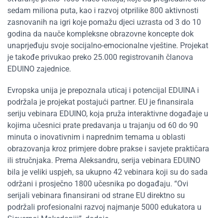
sedam miliona puta, kao i razvoj otprilike 800 aktivnosti
zasnovanih na igri koje pomažu djeci uzrasta od 3 do 10
godina da nauče kompleksne obrazovne koncepte dok
unaprjeđuju svoje socijalno-emocionalne vještine. Projekat
je takođe privukao preko 25.000 registrovanih članova
EDUINO zajednice.
Evropska unija je prepoznala uticaj i potencijal EDUINA i
podržala je projekat postajući partner. EU je finansirala
seriju vebinara EDUINO, koja pruža interaktivne događaje u
kojima učesnici prate predavanja u trajanju od 60 do 90
minuta o inovativnim i naprednim temama u oblasti
obrazovanja kroz primjere dobre prakse i savjete praktičara
ili stručnjaka. Prema Aleksandru, serija vebinara EDUINO
bila je veliki uspjeh, sa ukupno 42 vebinara koji su do sada
održani i prosječno 1800 učesnika po događaju. “Ovi
serijali vebinara finansirani od strane EU direktno su
podržali profesionalni razvoj najmanje 5000 edukatora u