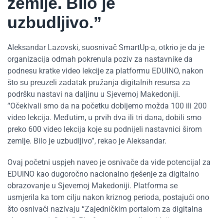
zemlje. Bilo je
uzbudljivo.”
Aleksandar Lazovski, suosnivač SmartUp-a, otkrio je da je
organizacija odmah pokrenula poziv za nastavnike da
podnesu kratke video lekcije za platformu EDUINO, nakon
što su preuzeli zadatak pružanja digitalnih resursa za
podršku nastavi na daljinu u Sjevernoj Makedoniji.
“Očekivali smo da na početku dobijemo možda 100 ili 200
video lekcija. Međutim, u prvih dva ili tri dana, dobili smo
preko 600 video lekcija koje su podnijeli nastavnici širom
zemlje. Bilo je uzbudljivo”, rekao je Aleksandar.
Ovaj početni uspjeh naveo je osnivače da vide potencijal za
EDUINO kao dugoročno nacionalno rješenje za digitalno
obrazovanje u Sjevernoj Makedoniji. Platforma se
usmjerila ka tom cilju nakon kriznog perioda, postajući ono
što osnivači nazivaju “Zajedničkim portalom za digitalna