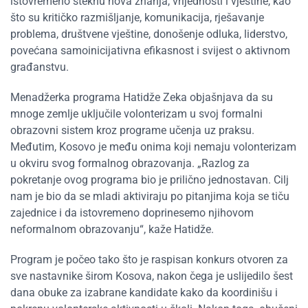
istovremeno steknu nova znanja, vrijednosti i vještine, kao
što su kritičko razmišljanje, komunikacija, rješavanje
problema, društvene vještine, donošenje odluka, liderstvo,
povećana samoinicijativna efikasnost i svijest o aktivnom
građanstvu.
Menadžerka programa Hatidže Zeka objašnjava da su
mnoge zemlje uključile volonterizam u svoj formalni
obrazovni sistem kroz programe učenja uz praksu.
Međutim, Kosovo je među onima koji nemaju volonterizam
u okviru svog formalnog obrazovanja. „Razlog za
pokretanje ovog programa bio je prilično jednostavan. Cilj
nam je bio da se mladi aktiviraju po pitanjima koja se tiču
zajednice i da istovremeno doprinesemo njihovom
neformalnom obrazovanju“, kaže Hatidže.
Program je počeo tako što je raspisan konkurs otvoren za
sve nastavnike širom Kosova, nakon čega je uslijedilo šest
dana obuke za izabrane kandidate kako da koordinišu i