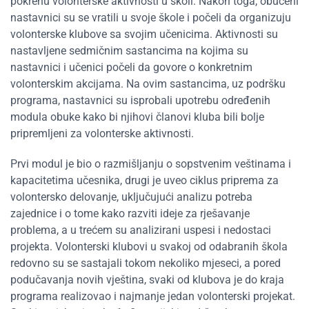
pokrenu volonterske aktivnosti u školi. Nakon toga, obučeni
nastavnici su se vratili u svoje škole i počeli da organizuju
volonterske klubove sa svojim učenicima. Aktivnosti su
nastavljene sedmičnim sastancima na kojima su
nastavnici i učenici počeli da govore o konkretnim
volonterskim akcijama. Na ovim sastancima, uz podršku
programa, nastavnici su isprobali upotrebu određenih
modula obuke kako bi njihovi članovi kluba bili bolje
pripremljeni za volonterske aktivnosti.
Prvi modul je bio o razmišljanju o sopstvenim veštinama i
kapacitetima učesnika, drugi je uveo ciklus priprema za
volontersko delovanje, uključujući analizu potreba
zajednice i o tome kako razviti ideje za rješavanje
problema, a u trećem su analizirani uspesi i nedostaci
projekta. Volonterski klubovi u svakoj od odabranih škola
redovno su se sastajali tokom nekoliko mjeseci, a pored
podučavanja novih vještina, svaki od klubova je do kraja
programa realizovao i najmanje jedan volonterski projekat.