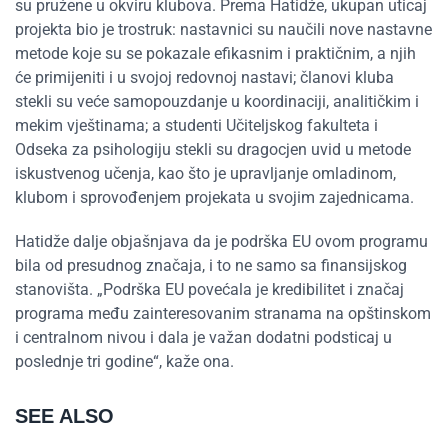
su pružene u okviru klubova. Prema Hatidže, ukupan uticaj
projekta bio je trostruk: nastavnici su naučili nove nastavne
metode koje su se pokazale efikasnim i praktičnim, a njih
će primijeniti i u svojoj redovnoj nastavi; članovi kluba
stekli su veće samopouzdanje u koordinaciji, analitičkim i
mekim vještinama; a studenti Učiteljskog fakulteta i
Odseka za psihologiju stekli su dragocjen uvid u metode
iskustvenog učenja, kao što je upravljanje omladinom,
klubom i sprovođenjem projekata u svojim zajednicama.
Hatidže dalje objašnjava da je podrška EU ovom programu
bila od presudnog značaja, i to ne samo sa finansijskog
stanovišta. „Podrška EU povećala je kredibilitet i značaj
programa među zainteresovanim stranama na opštinskom
i centralnom nivou i dala je važan dodatni podsticaj u
poslednje tri godine“, kaže ona.
SEE ALSO