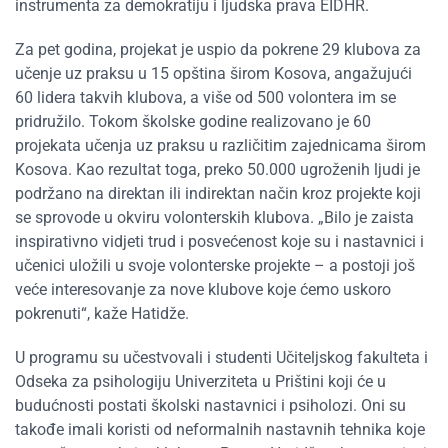
instrumenta za demokratiju i ljudska prava EIDHR.
Za pet godina, projekat je uspio da pokrene 29 klubova za
učenje uz praksu u 15 opština širom Kosova, angažujući
60 lidera takvih klubova, a više od 500 volontera im se
pridružilo. Tokom školske godine realizovano je 60
projekata učenja uz praksu u različitim zajednicama širom
Kosova. Kao rezultat toga, preko 50.000 ugroženih ljudi je
podržano na direktan ili indirektan način kroz projekte koji
se sprovode u okviru volonterskih klubova. „Bilo je zaista
inspirativno vidjeti trud i posvećenost koje su i nastavnici i
učenici uložili u svoje volonterske projekte – a postoji još
veće interesovanje za nove klubove koje ćemo uskoro
pokrenuti“, kaže Hatidže.
U programu su učestvovali i studenti Učiteljskog fakulteta i
Odseka za psihologiju Univerziteta u Prištini koji će u
budućnosti postati školski nastavnici i psiholozi. Oni su
takođe imali koristi od neformalnih nastavnih tehnika koje