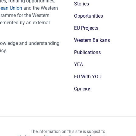
es, funding opportunities,
Stories
pean Union
and the Western
ogramme for the Western
Opportunities
emented by an external
EU Projects
Western Balkans
nowledge and understanding
icy.
Publications
YEA
EU With YOU
Cрпски
The information on this site is subject to