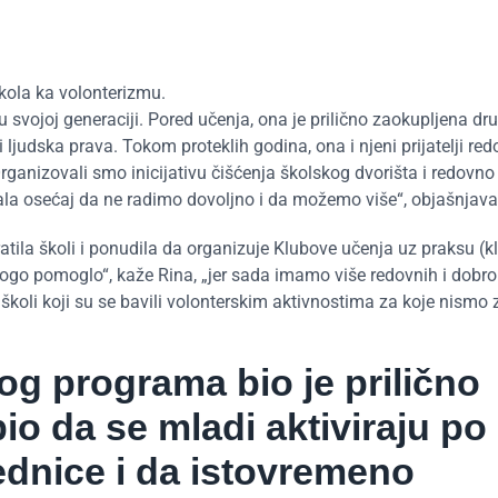
kola ka volonterizmu.
u svojoj generaciji. Pored učenja, ona je prilično zaokupljena d
 ljudska prava. Tokom proteklih godina, ona i njeni prijatelji re
Organizovali smo inicijativu čišćenja školskog dvorišta i redovno 
mala osećaj da ne radimo dovoljno i da možemo više“, objašnjava
tila školi i ponudila da organizuje Klubove učenja uz praksu (k
ogo pomoglo“, kaže Rina, „jer sada imamo više redovnih i dobro
školi koji su se bavili volonterskim aktivnostima za koje nismo z
og programa bio je prilično
io da se mladi aktiviraju po
jednice i da istovremeno