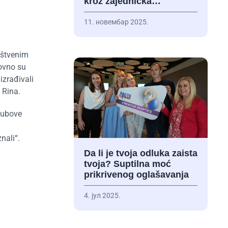
kroz zajednička…
11. новембар 2025.
ruštvenim
dovno su
izrađivali
 Rina.
lubove
nali“.
Da li je tvoja odluka zaista
tvoja? Suptilna moć
prikrivenog oglašavanja
4. јул 2025.