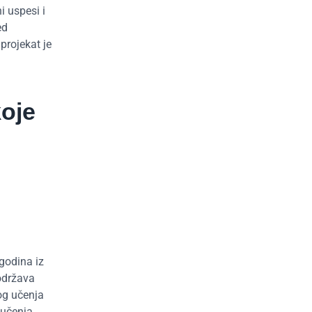
i uspesi i
ed
projekat je
koje
godina iz
podržava
og učenja
 učenja