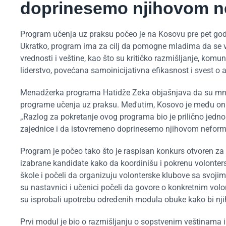
doprinesemo njihovom n
Program učenja uz praksu počeo je na Kosovu pre pet godin
Ukratko, program ima za cilj da pomogne mladima da se vi
vrednosti i veštine, kao što su kritičko razmišljanje, kom
liderstvo, povećana samoinicijativna efikasnost i svest o
Menadžerka programa Hatidže Zeka objašnjava da su mnoge
programe učenja uz praksu. Međutim, Kosovo je među oni
„Razlog za pokretanje ovog programa bio je prilično jednos
zajednice i da istovremeno doprinesemo njihovom neform
Program je počeo tako što je raspisan konkurs otvoren za
izabrane kandidate kako da koordinišu i pokrenu volonterske
škole i počeli da organizuju volonterske klubove sa svoj
su nastavnici i učenici počeli da govore o konkretnim vo
su isprobali upotrebu određenih modula obuke kako bi njiho
Prvi modul je bio o razmišljanju o sopstvenim veštinama i