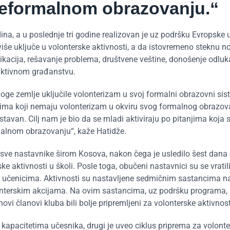
eformalnom obrazovanju.“
a, a u poslednje tri godine realizovan je uz podršku Evropske u
še uključe u volonterske aktivnosti, a da istovremeno steknu n
unikacija, rešavanje problema, društvene veštine, donošenje odluk
 aktivnom građanstvu.
 zemlje uključile volonterizam u svoj formalni obrazovni sis
ma koji nemaju volonterizam u okviru svog formalnog obrazov
tavan. Cilj nam je bio da se mladi aktiviraju po pitanjima koja s
alnom obrazovanju“, kaže Hatidže.
 sve nastavnike širom Kosova, nakon čega je usledilo šest dana
 aktivnosti u školi. Posle toga, obučeni nastavnici su se vratili
im učenicima. Aktivnosti su nastavljene sedmičnim sastancima n
lonterskim akcijama. Na ovim sastancima, uz podršku programa, 
vi članovi kluba bili bolje pripremljeni za volonterske aktivnost
 kapacitetima učesnika, drugi je uveo ciklus priprema za volont