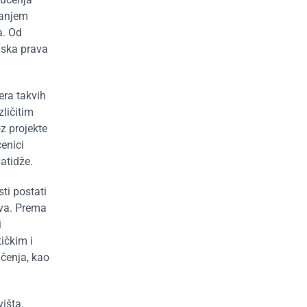
janjem
a. Od
dska prava
era takvih
ličitim
z projekte
čenici
atidže.
ti postati
ova. Prema
i
tičkim i
učenja, kao
išta.