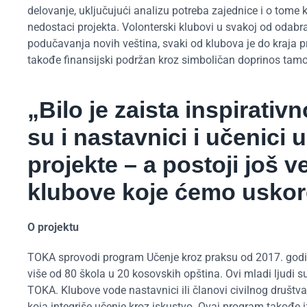
delovanje, uključujući analizu potreba zajednice i o tome k
nedostaci projekta. Volonterski klubovi u svakoj od odabr
podučavanja novih veština, svaki od klubova je do kraja p
takođe finansijski podržan kroz simboličan doprinos tamo
„Bilo je zaista inspirativ
su i nastavnici i učenici 
projekte – a postoji još 
klubove koje ćemo uskor
O projektu
TOKA sprovodi program Učenje kroz praksu od 2017. godin
više od 80 škola u 20 kosovskih opština. Ovi mladi ljudi s
TOKA. Klubove vode nastavnici ili članovi civilnog društva
koja integriše učenje kroz iskustvo. Ovaj program takođe