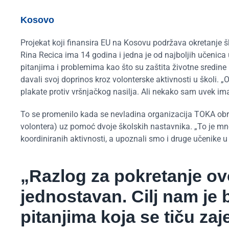
Kosovo
Projekat koji finansira EU na Kosovu podržava okretanje š
Rina Recica ima 14 godina i jedna je od najboljih učenica 
pitanjima i problemima kao što su zaštita životne sredine i
davali svoj doprinos kroz volonterske aktivnosti u školi. „
plakate protiv vršnjačkog nasilja. Ali nekako sam uvek i
To se promenilo kada se nevladina organizacija TOKA obra
volontera) uz pomoć dvoje školskih nastavnika. „To je mn
koordiniranih aktivnosti, a upoznali smo i druge učenike u 
„Razlog za pokretanje ov
jednostavan. Cilj nam je b
pitanjima koja se tiču za