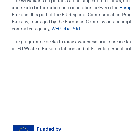
The WeBalkans.eu portal is a one-stop shop for news, stori
and related information on cooperation between the
Euro
Balkans. It is part of the EU Regional Communication Pr
Balkans, managed by the European Commission and impl
contracted agency,
WEGlobal SRL
.
The programme seeks to raise awareness and increase k
of EU-Western Balkan relations and of EU enlargement pol