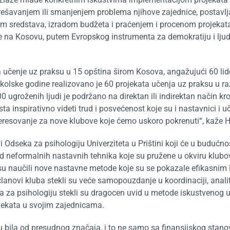
 rešavanjem ili smanjenjem problema njihove zajednice, postavl
njem sredstava, izradom budžeta i praćenjem i procenom projekat
je na Kosovu, putem Evropskog instrumenta za demokratiju i lju
 učenje uz praksu u 15 opština širom Kosova, angažujući 60 lid
kolske godine realizovano je 60 projekata učenja uz praksu u raz
ugroženih ljudi je podržano na direktan ili indirektan način kro
sta inspirativno videti trud i posvećenost koje su i nastavnici i u
interesovanje za nove klubove koje ćemo uskoro pokrenuti“, kaže H
i Odseka za psihologiju Univerziteta u Prištini koji će u budućnos
i od neformalnih nastavnih tehnika koje su pružene u okviru klub
i su naučili nove nastavne metode koje su se pokazale efikasnim 
 članovi kluba stekli su veće samopouzdanje u koordinaciji, anali
a za psihologiju stekli su dragocen uvid u metode iskustvenog 
jekata u svojim zajednicama.
bila od presudnog značaja, i to ne samo sa finansijskog stanov