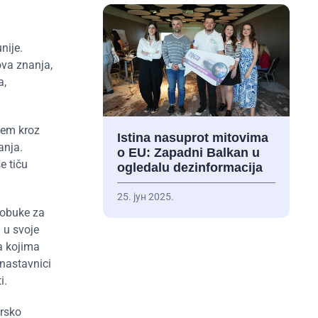
nije.
ova znanja,
a,
tem kroz
Istina nasuprot mitovima
anja.
o EU: Zapadni Balkan u
e tiču
ogledalu dezinformacija
25. јун 2025.
 obuke za
 u svoje
a kojima
nastavnici
i.
ersko