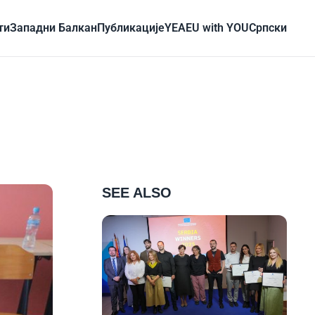
ти
Западни Балкан
Публикације
YEA
EU with YOU
Cрпски
SEE ALSO