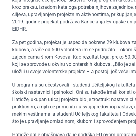
kroz praksu, izradom kataloga potreba njihove zajednice,
ciljeva, upravljanjem projektnim aktivnostima, prikuplja
2019. godine projekat podržava Kancelarija Evropske uni
EIDHR.
Za pet godina, projekat je uspeo da pokrene 29 klubova za
klubova, a više od 500 volontera im se pridružilo. Tokom š
zajednicama širom Kosova. Kao rezultat toga, preko 50.000 
koji se sprovode u okviru volonterskih klubova. „Bilo je zai
uložili u svoje volonterske projekte – a postoji još veće 
U programu su učestvovali i studenti Učiteljskog fakulteta 
školski nastavnici i psiholozi. Oni su takođe imali korist
Hatidže, ukupan uticaj projekta bio je trostruk: nastavnic
praktičnim, a njih će primeniti i u svojoj redovnoj nastavi;
mekim veštinama; a studenti Učiteljskog fakulteta i Odsek
što je upravljanje omladinom, klubom i sprovođenjem pro
Hatidže dalje objašnjava da je podrška EU ovom programu 