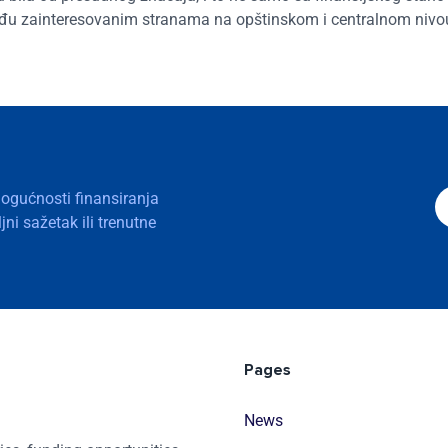
eđu zainteresovanim stranama na opštinskom i centralnom nivou 
mogućnosti finansiranja
ni sažetak ili trenutne
Pages
News