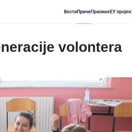
Вести
Приче
Прилике
ЕУ пројек
neracije volontera