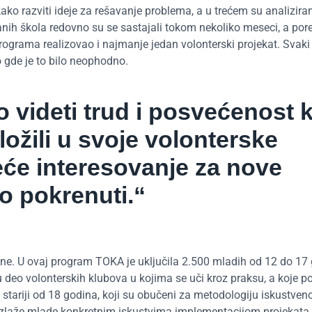
ako razviti ideje za rešavanje problema, a u trećem su analiziran
anih škola redovno su se sastajali tokom nekoliko meseci, a por
rograma realizovao i najmanje jedan volonterski projekat. Svaki 
 gde je to bilo neophodno.
no videti trud i posvećenost 
uložili u svoje volonterske
veće interesovanje za nove
o pokrenuti.“
e. U ovaj program TOKA je uključila 2.500 mladih od 12 do 17 
u deo volonterskih klubova u kojima se uči kroz praksu, a koje 
 stariji od 18 godina, koji su obučeni za metodologiju iskustven
 izlaže mlade konkretnim iskustvima implementacijom projekata