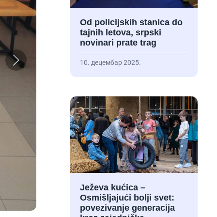
Od policijskih stanica do
tajnih letova, srpski
novinari prate trag
10. децембар 2025.
Ježeva kućica –
Osmišljajući bolji svet:
povezivanje generacija