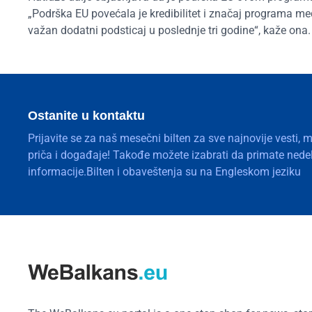
„Podrška EU povećala je kredibilitet i značaj programa m
važan dodatni podsticaj u poslednje tri godine“, kaže ona.
Ostanite u kontaktu
Prijavite se za naš mesečni bilten za sve najnovije vesti, 
priča i događaje! Takođe možete izabrati da primate nedelj
informacije.Bilten i obaveštenja su na Engleskom jeziku