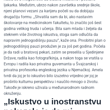
ljekarka. Međutim, ubrzo nakon završetka srednje škole,
njeni planovi vezani za karijeru počeli su da dobijaju
drugačiju formu. „Shvatila sam da bi, ako nastavim
školovanje na medicinskom fakultetu, to značilo još šest
godina velikog truda i učenja. Bila sam mlada i željela da
steknem više životnog iskustva, stoga sam odlučila da
napravim jednogodišnju pauzu“, kaže ona. Prvobitni plan o
jednogodišnjoj pauzi produžen je za još pet godina. Počela
je da radi u bratovoj pekari, zatim se preselila u Sjedinjene
Države, radila kao fotografkinja, a nakon toga se vratila u
Evropu i radila kao privatna guvernanta u Švajcarskoj i
privatna profesorka engleskog jezika u Njemačkoj. Amela
tvrdi da joj je to iskustvo bilo izuzetno vrijedno jer joj je
proširilo kulturnu perspektivu i naučilo mnogo o životu.
Takođe je iskreno uživala u međunarodnom radnom
okruženju.
„Iskustvo u inostranstvu