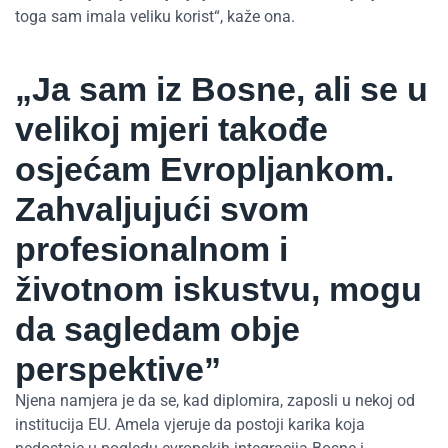
toga sam imala veliku korist“, kaže ona.
„Ja sam iz Bosne, ali se u
velikoj mjeri takođe
osjećam Evropljankom.
Zahvaljujući svom
profesionalnom i
životnom iskustvu, mogu
da sagledam obje
perspektive”
Njena namjera je da se, kad diplomira, zaposli u nekoj od
institucija EU. Amela vjeruje da postoji karika koja