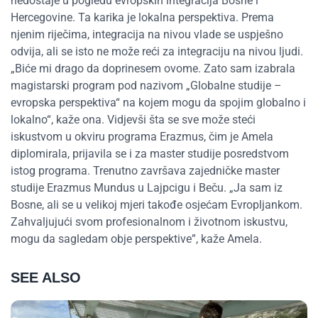
nedostaje u pogledu evropskih integracija Bosne i
Hercegovine. Ta karika je lokalna perspektiva. Prema
njenim riječima, integracija na nivou vlade se uspješno
odvija, ali se isto ne može reći za integraciju na nivou ljudi.
„Biće mi drago da doprinesem ovome. Zato sam izabrala
magistarski program pod nazivom „Globalne studije –
evropska perspektiva“ na kojem mogu da spojim globalno i
lokalno“, kaže ona. Vidjevši šta se sve može steći
iskustvom u okviru programa Erazmus, čim je Amela
diplomirala, prijavila se i za master studije posredstvom
istog programa. Trenutno završava zajedničke master
studije Erazmus Mundus u Lajpcigu i Beču. „Ja sam iz
Bosne, ali se u velikoj mjeri takođe osjećam Evropljankom.
Zahvaljujući svom profesionalnom i životnom iskustvu,
mogu da sagledam obje perspektive”, kaže Amela.
SEE ALSO