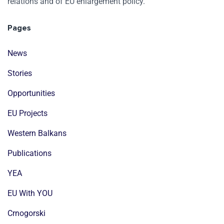
relations and of EU enlargement policy.
Pages
News
Stories
Opportunities
EU Projects
Western Balkans
Publications
YEA
EU With YOU
Crnogorski