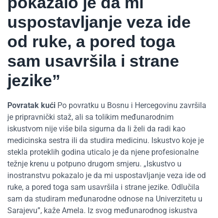
pokazalo je da mi
uspostavljanje veza ide
od ruke, a pored toga
sam usavršila i strane
jezike”
Povratak kući
Po povratku u Bosnu i Hercegovinu završila
je pripravnički staž, ali sa tolikim međunarodnim
iskustvom nije više bila sigurna da li želi da radi kao
medicinska sestra ili da studira medicinu. Iskustvo koje je
stekla proteklih godina uticalo je da njene profesionalne
težnje krenu u potpuno drugom smjeru. „Iskustvo u
inostranstvu pokazalo je da mi uspostavljanje veza ide od
ruke, a pored toga sam usavršila i strane jezike. Odlučila
sam da studiram međunarodne odnose na Univerzitetu u
Sarajevu”, kaže Amela. Iz svog međunarodnog iskustva