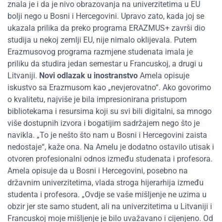
znala je i da je nivo obrazovanja na univerzitetima u EU
bolji nego u Bosni i Hercegovini. Upravo zato, kada joj se
ukazala prilika da preko programa ERAZMUS+ završi dio
studija u nekoj zemlji EU, nije nimalo oklijevala. Putem
Erazmusovog programa razmjene studenata imala je
priliku da studira jedan semestar u Francuskoj, a drugi u
Litvaniji.
Novi odlazak u inostranstvo
Amela opisuje
iskustvo sa Erazmusom kao „nevjerovatno“. Ako govorimo
o kvalitetu, najviše je bila impresionirana pristupom
bibliotekama i resursima koji su svi bili digitalni, sa mnogo
više dostupnih izvora i bogatijim sadržajem nego što je
navikla. „To je nešto što nam u Bosni i Hercegovini zaista
nedostaje“, kaže ona. Na Amelu je dodatno ostavilo utisak i
otvoren profesionalni odnos između studenata i profesora.
Amela opisuje da u Bosni i Hercegovini, posebno na
državnim univerzitetima, vlada stroga hijerarhija između
studenta i profesora. „Ovdje se vaše mišljenje ne uzima u
obzir jer ste samo student, ali na univerzitetima u Litvaniji i
Francuskoj moje mišljenje je bilo uvažavano i cijenjeno. Od