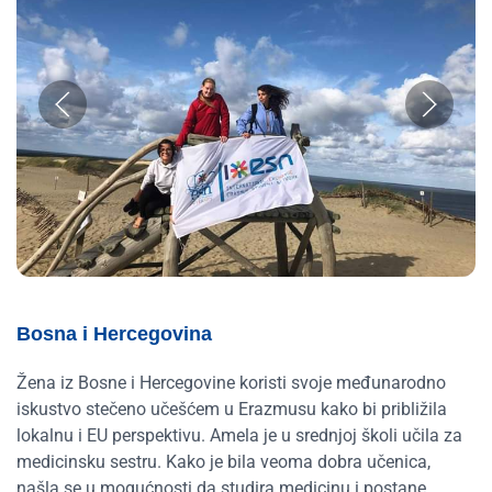
Bosna i Hercegovina
Žena iz Bosne i Hercegovine koristi svoje međunarodno
iskustvo stečeno učešćem u Erazmusu kako bi približila
lokalnu i EU perspektivu. Amela je u srednjoj školi učila za
medicinsku sestru. Kako je bila veoma dobra učenica,
našla se u mogućnosti da studira medicinu i postane