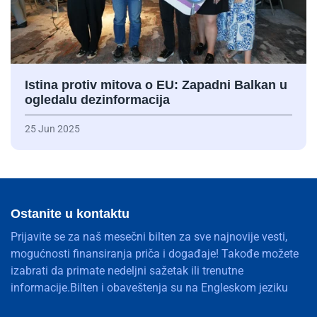
Istina protiv mitova o EU: Zapadni Balkan u
ogledalu dezinformacija
25 Jun 2025
Ostanite u kontaktu
Prijavite se za naš mesečni bilten za sve najnovije vesti,
mogućnosti finansiranja priča i događaje! Takođe možete
izabrati da primate nedeljni sažetak ili trenutne
informacije.Bilten i obaveštenja su na Engleskom jeziku