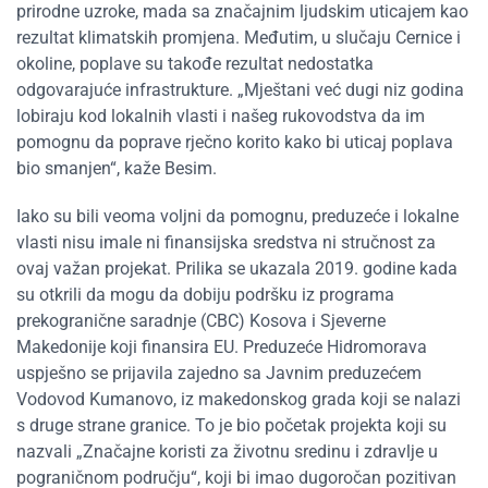
prirodne uzroke, mada sa značajnim ljudskim uticajem kao
rezultat klimatskih promjena. Međutim, u slučaju Cernice i
okoline, poplave su takođe rezultat nedostatka
odgovarajuće infrastrukture. „Mještani već dugi niz godina
lobiraju kod lokalnih vlasti i našeg rukovodstva da im
pomognu da poprave rječno korito kako bi uticaj poplava
bio smanjen“, kaže Besim.
Iako su bili veoma voljni da pomognu, preduzeće i lokalne
vlasti nisu imale ni finansijska sredstva ni stručnost za
ovaj važan projekat. Prilika se ukazala 2019. godine kada
su otkrili da mogu da dobiju podršku iz programa
prekogranične saradnje (CBC) Kosova i Sjeverne
Makedonije koji finansira EU. Preduzeće Hidromorava
uspješno se prijavila zajedno sa Javnim preduzećem
Vodovod Kumanovo, iz makedonskog grada koji se nalazi
s druge strane granice. To je bio početak projekta koji su
nazvali „Značajne koristi za životnu sredinu i zdravlje u
pograničnom području“, koji bi imao dugoročan pozitivan