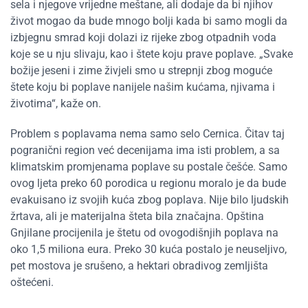
sela i njegove vrijedne meštane, ali dodaje da bi njihov
život mogao da bude mnogo bolji kada bi samo mogli da
izbjegnu smrad koji dolazi iz rijeke zbog otpadnih voda
koje se u nju slivaju, kao i štete koju prave poplave. „Svake
božije jeseni i zime živjeli smo u strepnji zbog moguće
štete koju bi poplave nanijele našim kućama, njivama i
životima“, kaže on.
Problem s poplavama nema samo selo Cernica. Čitav taj
pogranični region već decenijama ima isti problem, a sa
klimatskim promjenama poplave su postale češće. Samo
ovog ljeta preko 60 porodica u regionu moralo je da bude
evakuisano iz svojih kuća zbog poplava. Nije bilo ljudskih
žrtava, ali je materijalna šteta bila značajna. Opština
Gnjilane procijenila je štetu od ovogodišnjih poplava na
oko 1,5 miliona eura. Preko 30 kuća postalo je neuseljivo,
pet mostova je srušeno, a hektari obradivog zemljišta
oštećeni.