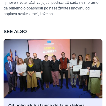
njihove živote. „Zahvaljujući podršci EU sada ne moramo
da brinemo o opasnosti po naše živote i imovinu od
poplava svake zime“, kaže on.
SEE ALSO
Od policijskih stanica do tajnih letova,