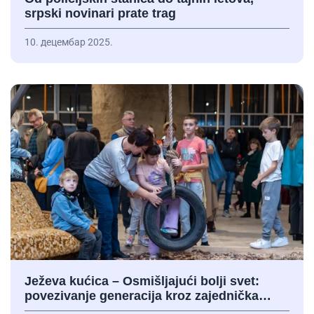
srpski novinari prate trag
10. децембар 2025.
Ježeva kućica – Osmišljajući bolji svet:
povezivanje generacija kroz zajednička…