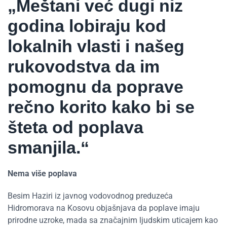
„Meštani već dugi niz
godina lobiraju kod
lokalnih vlasti i našeg
rukovodstva da im
pomognu da poprave
rečno korito kako bi se
šteta od poplava
smanjila.“
Nema više poplava
Besim Haziri iz javnog vodovodnog preduzeća
Hidromorava na Kosovu objašnjava da poplave imaju
prirodne uzroke, mada sa značajnim ljudskim uticajem kao