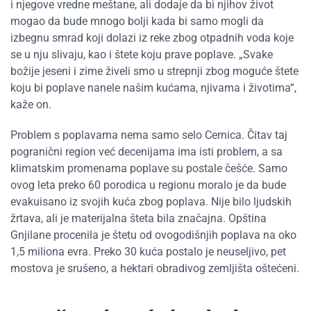
i njegove vredne meštane, ali dodaje da bi njihov život
mogao da bude mnogo bolji kada bi samo mogli da
izbegnu smrad koji dolazi iz reke zbog otpadnih voda koje
se u nju slivaju, kao i štete koju prave poplave. „Svake
božije jeseni i zime živeli smo u strepnji zbog moguće štete
koju bi poplave nanele našim kućama, njivama i životima“,
kaže on.
Problem s poplavama nema samo selo Cernica. Čitav taj
pogranični region već decenijama ima isti problem, a sa
klimatskim promenama poplave su postale češće. Samo
ovog leta preko 60 porodica u regionu moralo je da bude
evakuisano iz svojih kuća zbog poplava. Nije bilo ljudskih
žrtava, ali je materijalna šteta bila značajna. Opština
Gnjilane procenila je štetu od ovogodišnjih poplava na oko
1,5 miliona evra. Preko 30 kuća postalo je neuseljivo, pet
mostova je srušeno, a hektari obradivog zemljišta oštećeni.