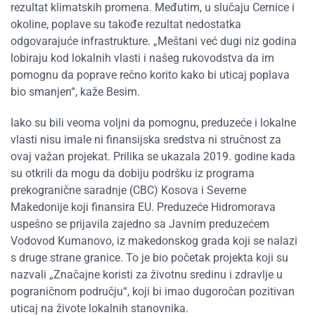
rezultat klimatskih promena. Međutim, u slučaju Cernice i
okoline, poplave su takođe rezultat nedostatka
odgovarajuće infrastrukture. „Meštani već dugi niz godina
lobiraju kod lokalnih vlasti i našeg rukovodstva da im
pomognu da poprave rečno korito kako bi uticaj poplava
bio smanjen“, kaže Besim.
Iako su bili veoma voljni da pomognu, preduzeće i lokalne
vlasti nisu imale ni finansijska sredstva ni stručnost za
ovaj važan projekat. Prilika se ukazala 2019. godine kada
su otkrili da mogu da dobiju podršku iz programa
prekogranične saradnje (CBC) Kosova i Severne
Makedonije koji finansira EU. Preduzeće Hidromorava
uspešno se prijavila zajedno sa Javnim preduzećem
Vodovod Kumanovo, iz makedonskog grada koji se nalazi
s druge strane granice. To je bio početak projekta koji su
nazvali „Značajne koristi za životnu sredinu i zdravlje u
pograničnom području“, koji bi imao dugoročan pozitivan
uticaj na živote lokalnih stanovnika.