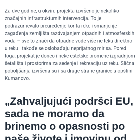
Za dve godine, u okviru projekta izvršeno je nekoliko
značajnih infrastrukturnih intervencija. To je
podrazumevalo preuređenje korita reke i smanjenje
zagađenja zemljišta razdvajanjem otpadnih i atmosferskih
voda – sve to znači da otpadne vode više ne teku direktno
u reku i takođe se oslobađaju neprijatnog mirisa. Pored
toga, projekat je doneo i neke estetske promene izgradnjom
šetališta i prostorima za sedenje i rekreaciju uz reku. Slična
poboljšanja izvršena su i sa druge strane granice u opštini
Kumanovo.
„Zahvaljujući podršci EU,
sada ne moramo da
brinemo o opasnosti po
naše živote i imovinu od