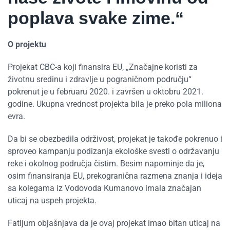
poplava svake zime.“
O projektu
Projekat CBC-a koji finansira EU, „Značajne koristi za
životnu sredinu i zdravlje u pograničnom području“
pokrenut je u februaru 2020. i završen u oktobru 2021.
godine. Ukupna vrednost projekta bila je preko pola miliona
evra.
Da bi se obezbedila održivost, projekat je takođe pokrenuo i
sproveo kampanju podizanja ekološke svesti o održavanju
reke i okolnog područja čistim. Besim napominje da je,
osim finansiranja EU, prekogranična razmena znanja i ideja
sa kolegama iz Vodovoda Kumanovo imala značajan
uticaj na uspeh projekta.
Fatljum objašnjava da je ovaj projekat imao bitan uticaj na