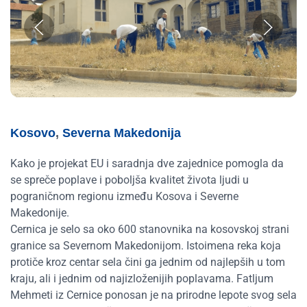
Kosovo
,
Severna Makedonija
Kako je projekat EU i saradnja dve zajednice pomogla da
se spreče poplave i poboljša kvalitet života ljudi u
pograničnom regionu između Kosova i Severne
Makedonije.
Cernica je selo sa oko 600 stanovnika na kosovskoj strani
granice sa Severnom Makedonijom. Istoimena reka koja
protiče kroz centar sela čini ga jednim od najlepših u tom
kraju, ali i jednim od najizloženijih poplavama. Fatljum
Mehmeti iz Cernice ponosan je na prirodne lepote svog sela