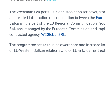
The WeBalkans.eu portal is a one-stop shop for news, stori
and related information on cooperation between the
Euro
Balkans. It is part of the EU Regional Communication Pr
Balkans, managed by the European Commission and impl
contracted agency,
WEGlobal SRL
.
The programme seeks to raise awareness and increase k
of EU-Western Balkan relations and of EU enlargement pol