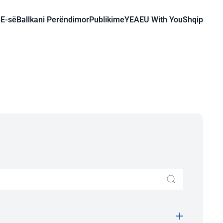
BE-së
Ballkani Perëndimor
Publikime
YEA
EU With You
Shqip