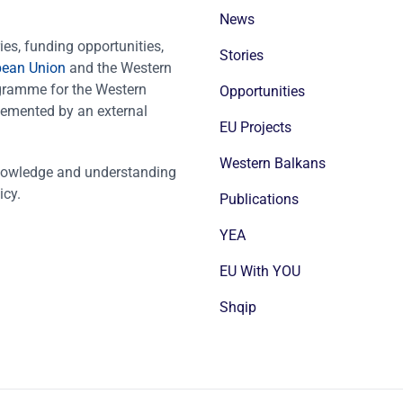
News
es, funding opportunities,
Stories
pean Union
and the Western
ogramme for the Western
Opportunities
emented by an external
EU Projects
Western Balkans
nowledge and understanding
icy.
Publications
YEA
EU With YOU
Shqip