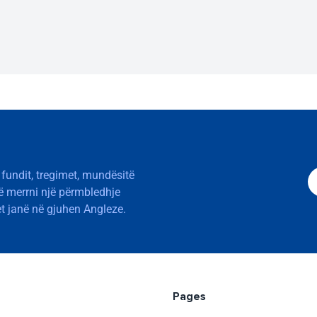
 fundit, tregimet, mundësitë
të merrni një përmbledhje
t janë në gjuhen Angleze.
Pages