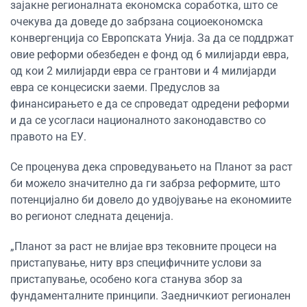
зајакне регионалната економска соработка, што се
очекува да доведе до забрзана социоекономска
конвергенција со Европската Унија. За да се поддржат
овие реформи обезбеден е фонд од 6 милијарди евра,
од кои 2 милијарди евра се грантови и 4 милијарди
евра се концесиски заеми. Предуслов за
финансирањето е да се спроведат одредени реформи
и да се усогласи националното законодавство со
правото на ЕУ.
Се проценува дека спроведувањето на Планот за раст
би можело значително да ги забрза реформите, што
потенцијално би довело до удвојување на економиите
во регионот следната деценија.
„Планот за раст не влијае врз тековните процеси на
пристапување, ниту врз специфичните услови за
пристапување, особено кога станува збор за
фундаменталните принципи. Заедничкиот регионален