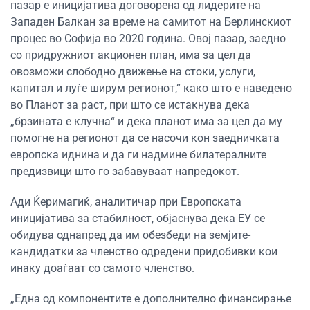
пазар е иницијатива договорена од лидерите на
Западен Балкан за време на самитот на Берлинскиот
процес во Софија во 2020 година. Овој пазар, заедно
со придружниот акционен план, има за цел да
овозможи слободно движење на стоки, услуги,
капитал и луѓе ширум регионот,“ како што е наведено
во Планот за раст, при што се истакнува дека
„брзината е клучна“ и дека планот има за цел да му
помогне на регионот да се насочи кон заедничката
европска иднина и да ги надмине билатералните
предизвици што го забавуваат напредокот.
Ади Ќеримагиќ, аналитичар при Европската
иницијатива за стабилност, објаснува дека ЕУ се
обидува однапред да им обезбеди на земјите-
кандидатки за членство одредени придобивки кои
инаку доаѓаат со самото членство.
„Една од компонентите е дополнително финансирање