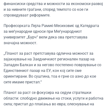
финансиски средства и можности за економски развој
и за нивните граѓани, според темпото со кое ги
спроведуваат реформите.
Професорката Лејла Рамиќ-Месиховиќ од Катедрата
за меѓународни односи при Меѓународниот
универзитет „Бурч“ вели дека ова претставува
значајна можност.
„Планот за раст претставува одлична можност за
зајакнување на Заедничкиот регионален пазар на
Западен Балкан и за негово постепено поврзување со
Единствениот пазар на ЕУ, кон кој сите сме
ориентирани. Во суштина, тоа е грне со азно до кое
сите имаме пристап.“
Планот за раст се фокусира на седум стратешки
области: слободно движење на стоки, услуги и работна
сила; пристап до плаќања во евра; олеснување на