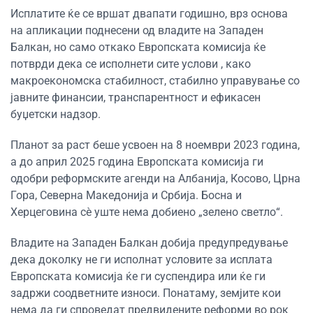
Исплатите ќе се вршат двапати годишно, врз основа
на апликации поднесени од владите на Западен
Балкан, но само откако Европската комисија ќе
потврди дека се исполнети сите услови , како
макроекономска стабилност, стабилно управување со
јавните финансии, транспарентност и ефикасен
буџетски надзор.
Планот за раст беше усвоен на 8 ноември 2023 година,
а до април 2025 година Европската комисија ги
одобри реформските агенди на Албанија, Косово, Црна
Гора, Северна Македонија и Србија. Босна и
Херцеговина сè уште нема добиено „зелено светло“.
Владите на Западен Балкан добија предупредување
дека доколку не ги исполнат условите за исплата
Европската комисија ќе ги суспендира или ќе ги
задржи соодветните износи. Понатаму, земјите кои
нема да ги спроведат предвидените реформи во рок