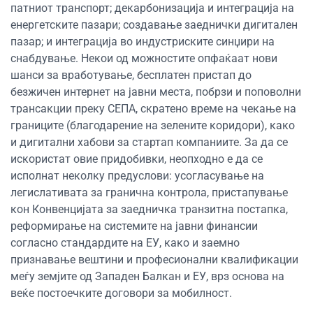
патниот транспорт; декарбонизација и интеграција на
енергетските пазари; создавање заеднички дигитален
пазар; и интеграција во индустриските синџири на
снабдување. Некои од можностите опфаќаат нови
шанси за вработување, бесплатен пристап до
безжичен интернет на јавни места, побрзи и поповолни
трансакции преку СЕПА, скратено време на чекање на
границите (благодарение на зелените коридори), како
и дигитални хабови за стартап компаниите. За да се
искористат овие придобивки, неопходно е да се
исполнат неколку предуслови: усогласување на
легислативата за гранична контрола, пристапување
кон Конвенцијата за заедничка транзитна постапка,
реформирање на системите на јавни финансии
согласно стандардите на ЕУ, како и заемно
признавање вештини и професионални квалификации
меѓу земјите од Западен Балкан и ЕУ, врз основа на
веќе постоечките договори за мобилност.