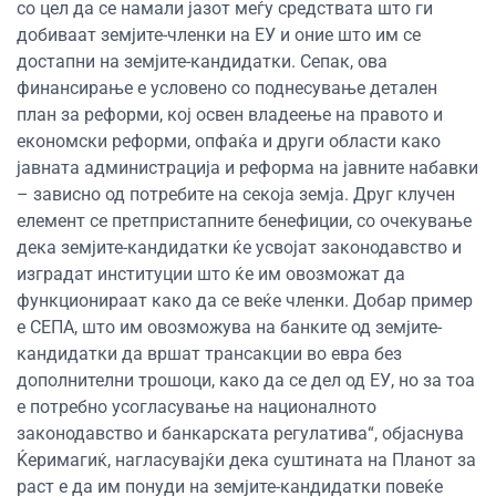
со цел да се намали јазот меѓу средствата што ги
добиваат земјите-членки на ЕУ и оние што им се
достапни на земјите-кандидатки. Сепак, ова
финансирање е условено со поднесување детален
план за реформи, кој освен владеење на правото и
економски реформи, опфаќа и други области како
јавната администрација и реформа на јавните набавки
– зависно од потребите на секоја земја. Друг клучен
елемент се претпристапните бенефиции, со очекување
дека земјите-кандидатки ќе усвојат законодавство и
изградат институции што ќе им овозможат да
функционираат како да се веќе членки. Добар пример
е СЕПА, што им овозможува на банките од земјите-
кандидатки да вршат трансакции во евра без
дополнителни трошоци, како да се дел од ЕУ, но за тоа
е потребно усогласување на националното
законодавство и банкарската регулатива“, објаснува
Ќеримагиќ, нагласувајќи дека суштината на Планот за
раст е да им понуди на земјите-кандидатки повеќе