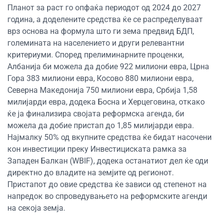
Планот за раст го опфаќа периодот од 2024 до 2027
година, а доделените средства ќе се распределуваат
врз основа на формула што ги зема предвид БДП,
големината на населението и други релевантни
критериуми. Според прелиминарните проценки,
Албанија би можела да добие 922 милиони евра, Црна
Гора 383 милиони евра, Косово 880 милиони евра,
Северна Македонија 750 милиони евра, Србија 1,58
милијарди евра, додека Босна и Херцеговина, откако
ќе ја финализира својата реформска агенда, би
можела да добие пристап до 1,85 милијарди евра.
Најмалку 50% од вкупните средства ќе бидат насочени
кон инвестиции преку Инвестициската рамка за
Западен Балкан (WBIF), додека останатиот дел ќе оди
директно до владите на земјите од регионот.
Пристапот до овие средства ќе зависи од степенот на
напредок во спроведувањето на реформските агенди
на секоја земја.