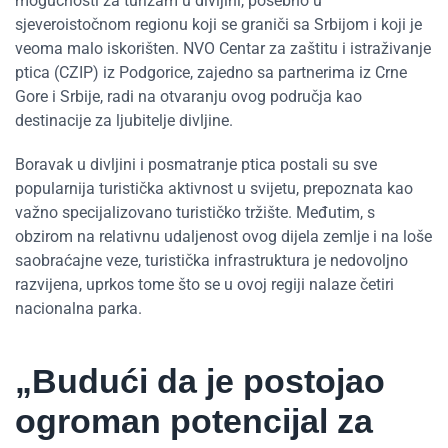
mogućnosti za turizam u divljini, posebno u
sjeveroistočnom regionu koji se graniči sa Srbijom i koji je
veoma malo iskorišten. NVO Centar za zaštitu i istraživanje
ptica (CZIP) iz Podgorice, zajedno sa partnerima iz Crne
Gore i Srbije, radi na otvaranju ovog područja kao
destinacije za ljubitelje divljine.
Boravak u divljini i posmatranje ptica postali su sve
popularnija turistička aktivnost u svijetu, prepoznata kao
važno specijalizovano turističko tržište. Međutim, s
obzirom na relativnu udaljenost ovog dijela zemlje i na loše
saobraćajne veze, turistička infrastruktura je nedovoljno
razvijena, uprkos tome što se u ovoj regiji nalaze četiri
nacionalna parka.
„Budući da je postojao
ogroman potencijal za