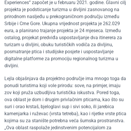
Experiences“ započet je u februaru 2021. godine. Glavni cilj
projekta je podsticanje turizma u divljini zasnovanog na
prirodnom nasljeđu u prekograničnom području između
Srbije i Crne Gore. Ukupna vrijednost projekta je 262.029
eura, a planirano trajanje projekta je 24 mjeseca. Između
ostalog, projekat predviđa uspostavljanje dva itinerera za
turizam u divljini, obuku turističkih vodiča za divljinu,
posmatranje ptica i studijske posjete i uspostavljanje
digitalne platforme za promociju regionalnog turizma u
divljini.
Lejla objašnjava da projektno područje ima mnogo toga da
ponudi turistima koji vole prirodu: sove, na primjer, imaju
zov koji pruža uzbudljiva turistička iskustva. Pored toga,
ova oblast je dom i drugim privlačnim pticama, kao što su
suri i orao krstaš, bjeloglavi sup i sivi soko, ili jarebica
kamenjarka i ruževac (vrsta tetreba), kao i rijetke vrste ptica
kojima su za stanište potrebna veća šumska prostranstva.
„Ova oblast raspolaže jedinstvenim potencijalom za