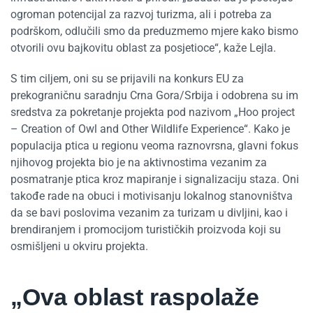
ogroman potencijal za razvoj turizma, ali i potreba za
podrškom, odlučili smo da preduzmemo mjere kako bismo
otvorili ovu bajkovitu oblast za posjetioce“, kaže Lejla.
S tim ciljem, oni su se prijavili na konkurs EU za
prekograničnu saradnju Crna Gora/Srbija i odobrena su im
sredstva za pokretanje projekta pod nazivom „Hoo project
– Creation of Owl and Other Wildlife Experience“. Kako je
populacija ptica u regionu veoma raznovrsna, glavni fokus
njihovog projekta bio je na aktivnostima vezanim za
posmatranje ptica kroz mapiranje i signalizaciju staza. Oni
takođe rade na obuci i motivisanju lokalnog stanovništva
da se bavi poslovima vezanim za turizam u divljini, kao i
brendiranjem i promocijom turističkih proizvoda koji su
osmišljeni u okviru projekta.
„Ova oblast raspolaže