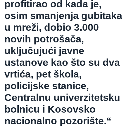
profitirao od kada je,
osim smanjenja gubitaka
u mreži, dobio 3.000
novih potrošača,
uključujući javne
ustanove kao što su dva
vrtića, pet škola,
policijske stanice,
Centralnu univerzitetsku
bolnicu i Kosovsko
nacionalno pozorište.“