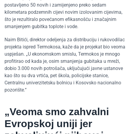
postavljeno 50 novih i zamijenjeno preko sedam
kilometara podzemnih cijevi novim izolovanim cijevima,
što je rezultiralo povećanom efikasnošću i značajnim
smanjenjem gubitka toplote i vode.
Naim Bitići, direktor odeljenja za distribuciju i rukovodilac
projekta ispred Termokosa, kaže da je projekat bio veoma
uspješan. „U ekonomskom smislu, Termokos je mnogo
profitirao od kada je, osim smanjenja gubitaka u mreži,
dobio 3.000 novih potrošača, uključujući javne ustanove
kao što su dva vrtića, pet škola, policijske stanice,
Centralnu univerzitetsku bolnicu i Kosovsko nacionalno
pozorište.“
„Veoma smo zahvalni
Evropskoj uniji jer