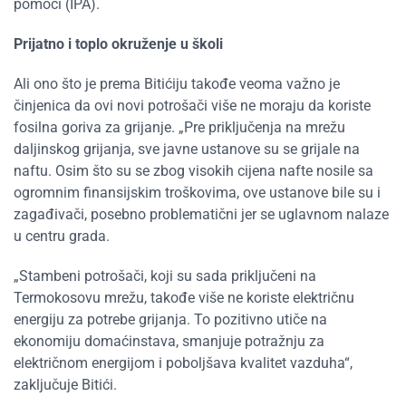
pomoći (IPA).
Prijatno i toplo okruženje u školi
Ali ono što je prema Bitićiju takođe veoma važno je
činjenica da ovi novi potrošači više ne moraju da koriste
fosilna goriva za grijanje. „Pre priključenja na mrežu
daljinskog grijanja, sve javne ustanove su se grijale na
naftu. Osim što su se zbog visokih cijena nafte nosile sa
ogromnim finansijskim troškovima, ove ustanove bile su i
zagađivači, posebno problematični jer se uglavnom nalaze
u centru grada.
„Stambeni potrošači, koji su sada priključeni na
Termokosovu mrežu, takođe više ne koriste električnu
energiju za potrebe grijanja. To pozitivno utiče na
ekonomiju domaćinstava, smanjuje potražnju za
električnom energijom i poboljšava kvalitet vazduha“,
zaključuje Bitići.