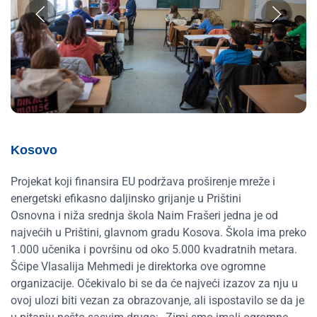
Kosovo
Projekat koji finansira EU podržava proširenje mreže i
energetski efikasno daljinsko grijanje u Prištini
Osnovna i niža srednja škola Naim Frašeri jedna je od
najvećih u Prištini, glavnom gradu Kosova. Škola ima preko
1.000 učenika i površinu od oko 5.000 kvadratnih metara.
Šćipe Vlasalija Mehmedi je direktorka ove ogromne
organizacije. Očekivalo bi se da će najveći izazov za nju u
ovoj ulozi biti vezan za obrazovanje, ali ispostavilo se da je