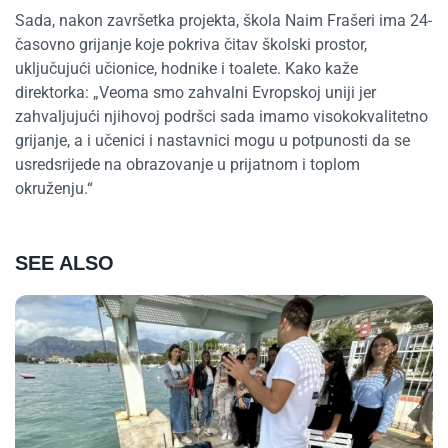
Sada, nakon završetka projekta, škola Naim Frašeri ima 24-
časovno grijanje koje pokriva čitav školski prostor,
uključujući učionice, hodnike i toalete. Kako kaže
direktorka: „Veoma smo zahvalni Evropskoj uniji jer
zahvaljujući njihovoj podršci sada imamo visokokvalitetno
grijanje, a i učenici i nastavnici mogu u potpunosti da se
usredsrijede na obrazovanje u prijatnom i toplom
okruženju.“
SEE ALSO