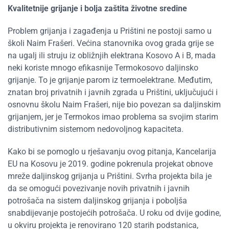
Kvalitetnije grijanje i bolja zaštita životne sredine
Problem grijanja i zagađenja u Prištini ne postoji samo u
školi Naim Frašeri. Većina stanovnika ovog grada grije se
na ugalj ili struju iz obližnjih elektrana Kosovo A i B, mada
neki koriste mnogo efikasnije Termokosovo daljinsko
grijanje. To je grijanje parom iz termoelektrane. Međutim,
znatan broj privatnih i javnih zgrada u Prištini, uključujući i
osnovnu školu Naim Frašeri, nije bio povezan sa daljinskim
grijanjem, jer je Termokos imao problema sa svojim starim
distributivnim sistemom nedovoljnog kapaciteta.
Kako bi se pomoglo u rješavanju ovog pitanja, Kancelarija
EU na Kosovu je 2019. godine pokrenula projekat obnove
mreže daljinskog grijanja u Prištini. Svrha projekta bila je
da se omogući povezivanje novih privatnih i javnih
potrošača na sistem daljinskog grijanja i poboljša
snabdijevanje postojećih potrošača. U roku od dvije godine,
u okviru projekta je renovirano 120 starih podstanica,