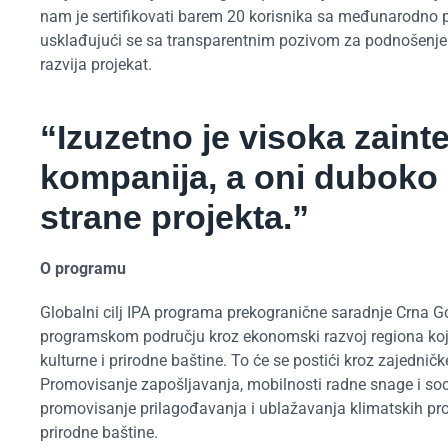
nam je sertifikovati barem 20 korisnika sa međunarodno priz
usklađujući se sa transparentnim pozivom za podnošenje 
razvija projekat.
“Izuzetno je visoka zaint
kompanija, a oni duboko
strane projekta.”
O programu
Globalni cilj IPA programa prekogranične saradnje Crna Gor
programskom području kroz ekonomski razvoj regiona koji 
kulturne i prirodne baštine. To će se postići kroz zajednič
Promovisanje zapošljavanja, mobilnosti radne snage i socij
promovisanje prilagođavanja i ublažavanja klimatskih promj
prirodne baštine.