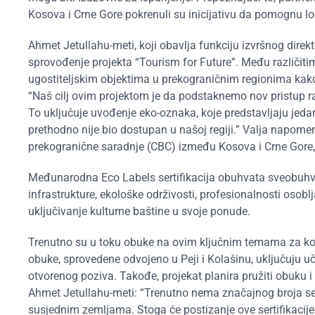
Kosova i Crne Gore pokrenuli su inicijativu da pomognu lo
Ahmet Jetullahu-meti, koji obavlja funkciju izvršnog dire
sprovođenje projekta “Tourism for Future”. Među različitim
ugostiteljskim objektima u prekograničnim regionima kako
“Naš cilj ovim projektom je da podstaknemo nov pristup razm
To uključuje uvođenje eko-oznaka, koje predstavljaju jedan 
prethodno nije bio dostupan u našoj regiji.” Valja napom
prekogranične saradnje (CBC) između Kosova i Crne Gore, u
Međunarodna Eco Labels sertifikacija obuhvata sveobuhvata
infrastrukture, ekološke održivosti, profesionalnosti osoblja
uključivanje kulturne baštine u svoje ponude.
Trenutno su u toku obuke na ovim ključnim temama za kom
obuke, sprovedene odvojeno u Peji i Kolašinu, uključuju u
otvorenog poziva. Takođe, projekat planira pružiti obuku i 
Ahmet Jetullahu-meti: “Trenutno nema značajnog broja serti
susjednim zemljama. Stoga će postizanje ove sertifikacije p