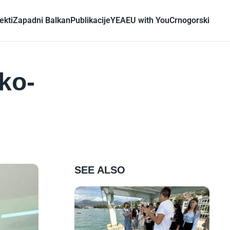
ekti
Zapadni Balkan
Publikacije
YEA
EU with You
Crnogorski
eko-
SEE ALSO