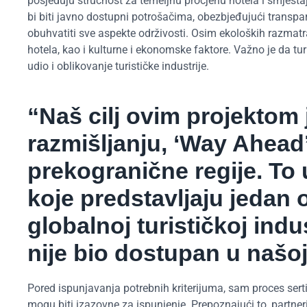
posjeduju stručnost za temeljnu procjenu hotela i smještajni
bi biti javno dostupni potrošačima, obezbjeđujući transpa
obuhvatiti sve aspekte održivosti. Osim ekoloških razmatra
hotela, kao i kulturne i ekonomske faktore. Važno je da tu
udio i oblikovanje turističke industrije.
“Naš cilj ovim projektom
razmišljanju, ‘Way Ahead’,
prekogranične regije. To
koje predstavljaju jedan 
globalnoj turističkoj indu
nije bio dostupan u našoj 
Pored ispunjavanja potrebnih kriterijuma, sam proces serti
mogu biti izazovne za ispunjenje. Prepoznajući to, partner