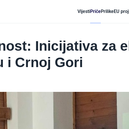
Vijesti
Priče
Prilike
EU proj
st: Inicijativa za 
i Crnoj Gori