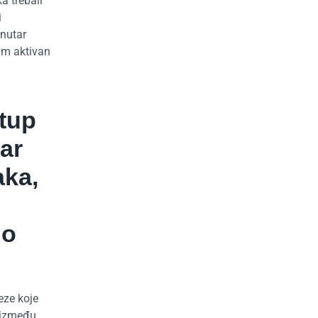
a trebali
i
unutar
 im aktivan
stup
tar
aka,
no
eze koje
i između