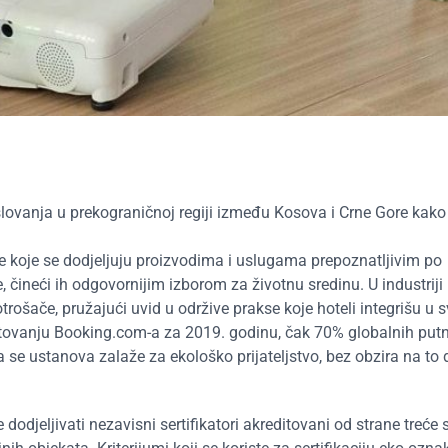
lovanja u prekograničnoj regiji između Kosova i Crne Gore kako
e koje se dodjeljuju proizvodima i uslugama prepoznatljivim po
ineći ih odgovornijim izborom za životnu sredinu. U industriji
trošače, pružajući uvid u održive prakse koje hoteli integrišu u s
tovanju Booking.com-a za 2019. godinu, čak 70% globalnih put
se ustanova zalaže za ekološko prijateljstvo, bez obzira na to d
odjeljivati nezavisni sertifikatori akreditovani od strane treće s