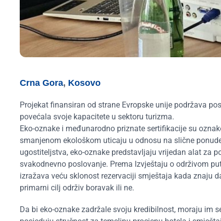
Crna Gora
,
Kosovo
Projekat finansiran od strane Evropske unije podržava pos
povećala svoje kapacitete u sektoru turizma.
Eko-oznake i međunarodno priznate sertifikacije su oznak
smanjenom ekološkom uticaju u odnosu na slične ponude, č
ugostiteljstva, eko-oznake predstavljaju vrijedan alat za po
svakodnevno poslovanje. Prema Izvještaju o održivom pu
izražava veću sklonost rezervaciji smještaja kada znaju da 
primarni cilj održiv boravak ili ne.
Da bi eko-oznake zadržale svoju kredibilnost, moraju im se d