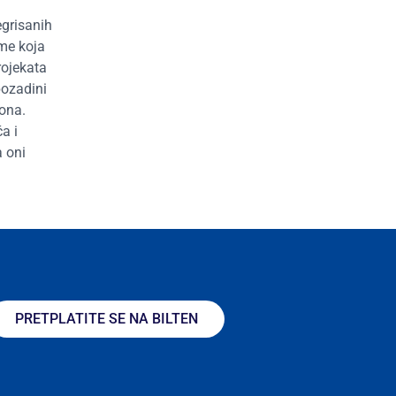
egrisanih
rme koja
rojekata
pozadini
iona.
a i
a oni
PRETPLATITE SE NA BILTEN