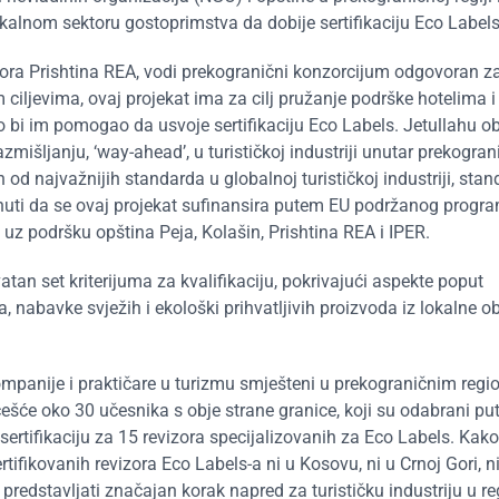
kalnom sektoru gostoprimstva da dobije sertifikaciju Eco Labels
ktora Prishtina REA, vodi prekogranični konzorcijum odgovoran z
 ciljevima, ovaj projekat ima za cilj pružanje podrške hotelima i
 bi im pomogao da usvoje sertifikaciju Eco Labels. Jetullahu o
išljanju, ‘way-ahead’, u turističkoj industriji unutar prekograni
od najvažnijih standarda u globalnoj turističkoj industriji, stan
enuti da se ovaj projekat sufinansira putem EU podržanog progr
z podršku opština Peja, Kolašin, Prishtina REA i IPER.
n set kriterijuma za kvalifikaciju, pokrivajući aspekte poput
, nabavke svježih i ekološki prihvatljivih proizvoda iz lokalne obl
panije i praktičare u turizmu smješteni u prekograničnim regi
češće oko 30 učesnika s obje strane granice, koji su odabrani p
sertifikaciju za 15 revizora specijalizovanih za Eco Labels. Kako 
fikovanih revizora Eco Labels-a ni u Kosovu, ni u Crnoj Gori, ni
redstavljati značajan korak napred za turističku industriju u reg