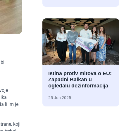
 bi
Istina protiv mitova o EU:
Zapadni Balkan u
ogledalu dezinformacija
voje
nika
25 Jun 2025
a li im je
trane, koji