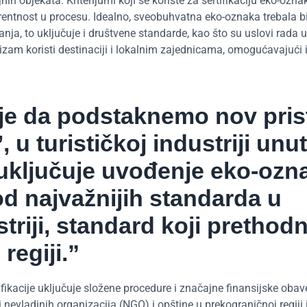
h objekata. Kriterijumi koji se koriste za sertifikaciju eko-oznak
rentnost u procesu. Idealno, sveobuhvatna eko-oznaka trebala b
nja, to uključuje i društvene standarde, kao što su uslovi rada 
rizam koristi destinaciji i lokalnim zajednicama, omogućavajući
 je da podstaknemo nov pri
 u turističkoj industriji unu
 uključuje uvođenje eko-ozn
od najvažnijih standarda u
striji, standard koji prethod
regiji.”
fikacije uključuje složene procedure i značajne finansijske obav
i nevladinih organizacija (NGO) i opštine u prekograničnoj regij