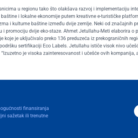
isnicima u regionu tako što olakšava razvoj i implementaciju int
e baštine i lokalne ekonomije putem kreativne e-turističke platfo
rizma i kulturne baštine između dvije zemlje. Neki od značajnih p
ju i promociju dvije eko-staze. Ahmet Jetullahu-Meti elaborira o 
e koje je uključivalo preko 136 preduzeća iz prekograničnih reg
odršku sertifikaciji Eco Labels. Jetullahu ističe visok nivo učešć
“Izuzetno je visoka zainteresovanost i učešće ovih kompanija, 
mogućnosti finansiranja
ni sažetak ili trenutne