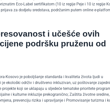
natim Eco-Label sertifikatom (10 iz regije Peje i 10 iz regije K
prijava za dodjelu sredstava, podržanim putem online e-platfor
eresovanost i učešće ovih
 cijene podršku pruženu od
a-Kosovo je poboljšanje standarda i kvaliteta života ljudi u
je ekološki održiv i društveno inkluzivan, uz poštovanje zajedn
ke projekte koji se uklapaju u sljedeće tematske prioritete progra
alne i kulturne inkluzije prekogranično; Zaštita životne sredine,
ena, prevenciju rizika i upravljanje i Promovisanje turizma i ku