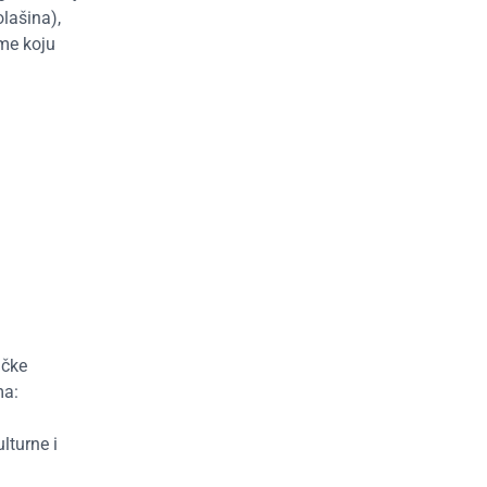
olašina),
me koju
ičke
ma:
lturne i