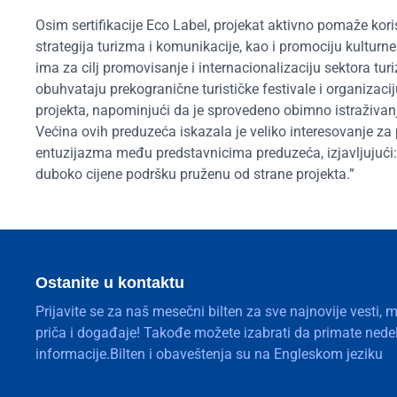
Osim sertifikacije Eco Label, projekat aktivno pomaže kor
strategija turizma i komunikacije, kao i promociju kulturn
ima za cilj promovisanje i internacionalizaciju sektora tu
obuhvataju prekogranične turističke festivale i organizaci
projekta, napominjući da je sprovedeno obimno istraživanj
Većina ovih preduzeća iskazala je veliko interesovanje za p
entuzijazma među predstavnicima preduzeća, izjavljujući: 
duboko cijene podršku pruženu od strane projekta.”
Ostanite u kontaktu
Prijavite se za naš mesečni bilten za sve najnovije vesti, 
priča i događaje! Takođe možete izabrati da primate nedelj
informacije.Bilten i obaveštenja su na Engleskom jeziku