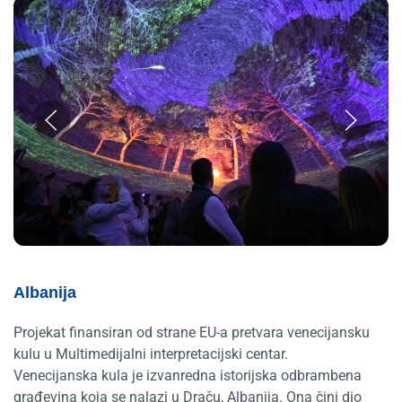
Albanija
Projekat finansiran od strane EU-a pretvara venecijansku
kulu u Multimedijalni interpretacijski centar.
Venecijanska kula je izvanredna istorijska odbrambena
građevina koja se nalazi u Draču, Albanija. Ona čini dio