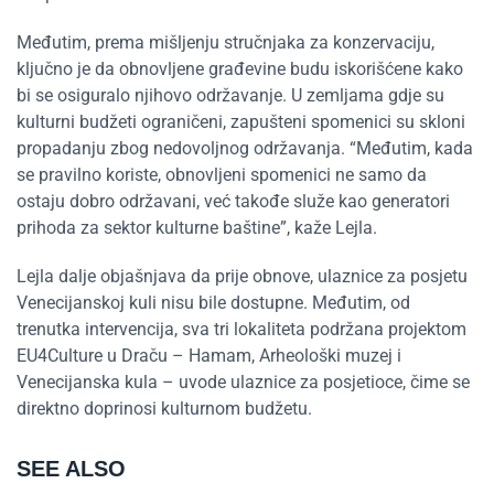
Međutim, prema mišljenju stručnjaka za konzervaciju,
ključno je da obnovljene građevine budu iskorišćene kako
bi se osiguralo njihovo održavanje. U zemljama gdje su
kulturni budžeti ograničeni, zapušteni spomenici su skloni
propadanju zbog nedovoljnog održavanja. “Međutim, kada
se pravilno koriste, obnovljeni spomenici ne samo da
ostaju dobro održavani, već takođe služe kao generatori
prihoda za sektor kulturne baštine”, kaže Lejla.
Lejla dalje objašnjava da prije obnove, ulaznice za posjetu
Venecijanskoj kuli nisu bile dostupne. Međutim, od
trenutka intervencija, sva tri lokaliteta podržana projektom
EU4Culture u Draču – Hamam, Arheološki muzej i
Venecijanska kula – uvode ulaznice za posjetioce, čime se
direktno doprinosi kulturnom budžetu.
SEE ALSO