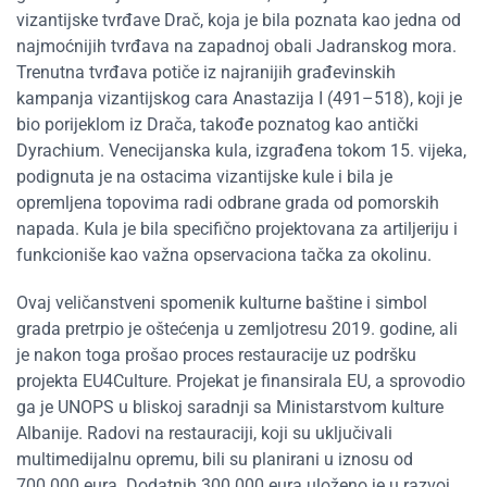
vizantijske tvrđave Drač, koja je bila poznata kao jedna od
najmoćnijih tvrđava na zapadnoj obali Jadranskog mora.
Trenutna tvrđava potiče iz najranijih građevinskih
kampanja vizantijskog cara Anastazija I (491–518), koji je
bio porijeklom iz Drača, takođe poznatog kao antički
Dyrachium. Venecijanska kula, izgrađena tokom 15. vijeka,
podignuta je na ostacima vizantijske kule i bila je
opremljena topovima radi odbrane grada od pomorskih
napada. Kula je bila specifično projektovana za artiljeriju i
funkcioniše kao važna opservaciona tačka za okolinu.
Ovaj veličanstveni spomenik kulturne baštine i simbol
grada pretrpio je oštećenja u zemljotresu 2019. godine, ali
je nakon toga prošao proces restauracije uz podršku
projekta EU4Culture. Projekat je finansirala EU, a sprovodio
ga je UNOPS u bliskoj saradnji sa Ministarstvom kulture
Albanije. Radovi na restauraciji, koji su uključivali
multimedijalnu opremu, bili su planirani u iznosu od
700.000 eura. Dodatnih 300.000 eura uloženo je u razvoj