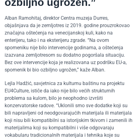
ozbiljno ugrožen.”
Alban Ramohitaj, direktor Centra muzeja Durres,
objašnjava da je zemljotres iz 2019. godine prouzrokovao
značajna oštećenja na venecijanskoj kuli, kako na
enterijeru, tako i na eksterijeru zgrade. “Na ovom
spomeniku nije bilo intervencije godinama, a oštećenja
izazvana zemljotresom su dodatno pogoršala situaciju.
Bez ove intervencije koja je realizovana uz podršku EU-a,
spomenik bi bio ozbiljno ugrožen,” kaže Alban.
Lejla Hadžić, savjetnica za kulturnu baštinu na projektu
EU4Culture, ističe da iako nije bilo većih strukturnih
problema sa kulom, bilo je neophodno izvršiti
konzervatorske radove. “Uklonili smo sve dodatke koji su
bili napravljeni od neodgovarajućih materijala ili materijala
koji nisu bili kompatibilni sa istorijskim tkivom i zamenili ih
materijalima koji su kompatibilni i više odgovaraju
vokabularu tradicionalnih materijala i tehnika koje su