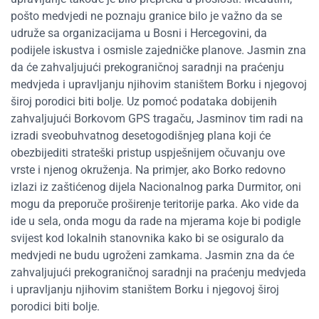
pošto medvjedi ne poznaju granice bilo je važno da se
udruže sa organizacijama u Bosni i Hercegovini, da
podijele iskustva i osmisle zajedničke planove. Jasmin zna
da će zahvaljujući prekograničnoj saradnji na praćenju
medvjeda i upravljanju njihovim staništem Borku i njegovoj
široj porodici biti bolje. Uz pomoć podataka dobijenih
zahvaljujući Borkovom GPS tragaču, Jasminov tim radi na
izradi sveobuhvatnog desetogodišnjeg plana koji će
obezbijediti strateški pristup uspješnijem očuvanju ove
vrste i njenog okruženja. Na primjer, ako Borko redovno
izlazi iz zaštićenog dijela Nacionalnog parka Durmitor, oni
mogu da preporuče proširenje teritorije parka. Ako vide da
ide u sela, onda mogu da rade na mjerama koje bi podigle
svijest kod lokalnih stanovnika kako bi se osiguralo da
medvjedi ne budu ugroženi zamkama. Jasmin zna da će
zahvaljujući prekograničnoj saradnji na praćenju medvjeda
i upravljanju njihovim staništem Borku i njegovoj široj
porodici biti bolje.