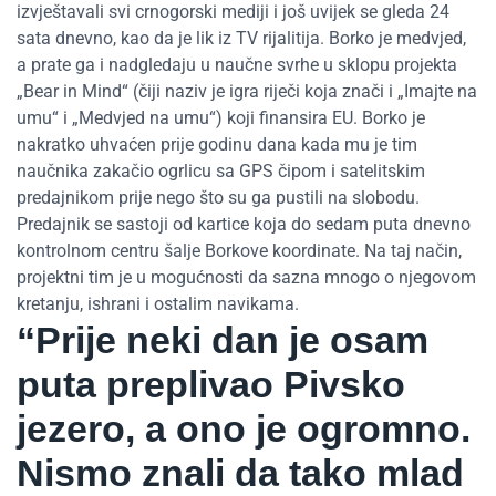
izvještavali svi crnogorski mediji i još uvijek se gleda 24
sata dnevno, kao da je lik iz TV rijalitija. Borko je medvjed,
a prate ga i nadgledaju u naučne svrhe u sklopu projekta
„Bear in Mind“ (čiji naziv je igra riječi koja znači i „Imajte na
umu“ i „Medvjed na umu“) koji finansira EU. Borko je
nakratko uhvaćen prije godinu dana kada mu je tim
naučnika zakačio ogrlicu sa GPS čipom i satelitskim
predajnikom prije nego što su ga pustili na slobodu.
Predajnik se sastoji od kartice koja do sedam puta dnevno
kontrolnom centru šalje Borkove koordinate. Na taj način,
projektni tim je u mogućnosti da sazna mnogo o njegovom
kretanju, ishrani i ostalim navikama.
“Prije neki dan je osam
puta preplivao Pivsko
jezero, a ono je ogromno.
Nismo znali da tako mlad