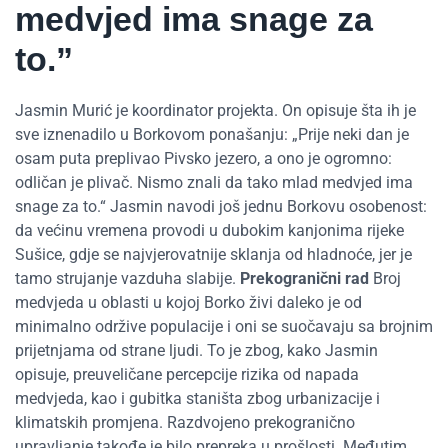
medvjed ima snage za
to.”
Jasmin Murić je koordinator projekta. On opisuje šta ih je
sve iznenadilo u Borkovom ponašanju: „Prije neki dan je
osam puta preplivao Pivsko jezero, a ono je ogromno:
odličan je plivač. Nismo znali da tako mlad medvjed ima
snage za to.“ Jasmin navodi još jednu Borkovu osobenost:
da većinu vremena provodi u dubokim kanjonima rijeke
Sušice, gdje se najvjerovatnije sklanja od hladnoće, jer je
tamo strujanje vazduha slabije.
Prekogranični rad
Broj
medvjeda u oblasti u kojoj Borko živi daleko je od
minimalno održive populacije i oni se suočavaju sa brojnim
prijetnjama od strane ljudi. To je zbog, kako Jasmin
opisuje, preuveličane percepcije rizika od napada
medvjeda, kao i gubitka staništa zbog urbanizacije i
klimatskih promjena. Razdvojeno prekogranično
upravljanje takođe je bilo prepreka u prošlosti. Međutim,