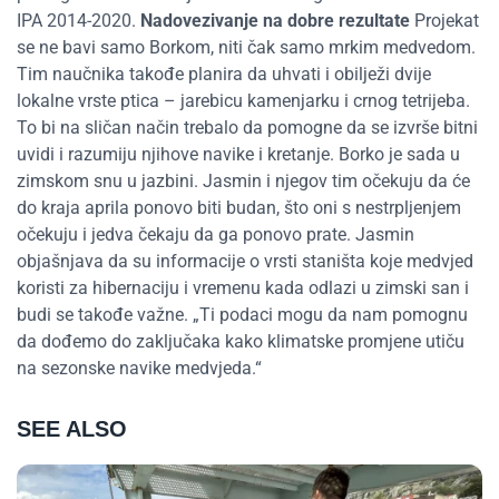
IPA 2014-2020.
Nadovezivanje na dobre rezultate
Projekat
se ne bavi samo Borkom, niti čak samo mrkim medvedom.
Tim naučnika takođe planira da uhvati i obilježi dvije
lokalne vrste ptica – jarebicu kamenjarku i crnog tetrijeba.
To bi na sličan način trebalo da pomogne da se izvrše bitni
uvidi i razumiju njihove navike i kretanje. Borko je sada u
zimskom snu u jazbini. Jasmin i njegov tim očekuju da će
do kraja aprila ponovo biti budan, što oni s nestrpljenjem
očekuju i jedva čekaju da ga ponovo prate. Jasmin
objašnjava da su informacije o vrsti staništa koje medvjed
koristi za hibernaciju i vremenu kada odlazi u zimski san i
budi se takođe važne. „Ti podaci mogu da nam pomognu
da dođemo do zaključaka kako klimatske promjene utiču
na sezonske navike medvjeda.“
SEE ALSO