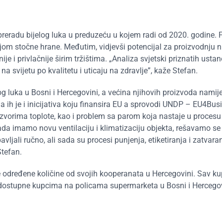
preradu bijelog luka u preduzeću u kojem radi od 2020. godine. 
om stočne hrane. Međutim, vidjevši potencijal za proizvodnju n
ije i privlačnije širim tržištima. „Analiza svjetski priznatih usta
na svijetu po kvalitetu i uticaju na zdravlje”, kaže Stefan.
 luka u Bosni i Hercegovini, a većina njihovih proizvoda namije
la ih je i inicijativa koju finansira EU a sprovodi UNDP – EU4Bus
izvorima toplote, kao i problem sa parom koja nastaje u procesu
kada imamo novu ventilaciju i klimatizaciju objekta, rešavamo se
vljali ručno, ali sada su procesi punjenja, etiketiranja i zatvaran
Stefan.
 određene količine od svojih kooperanata u Hercegovini. Sav kupl
ode dostupne kupcima na policama supermarketa u Bosni i Hercego