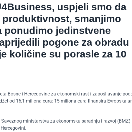
U4Business, uspjeli smo da
i produktivnost, smanjimo
a ponudimo jedinstvene
prijedili pogone za obradu
je količine su porasle za 10
iteta Bosne i Hercegovine za ekonomski rast i zapošljavanje pod
žet od 16,1 miliona eura: 15 miliona eura finansira Evropska uni
g Saveznog ministarstva za ekonomsku saradnju i razvoj (BMZ)
 Hercegovini.