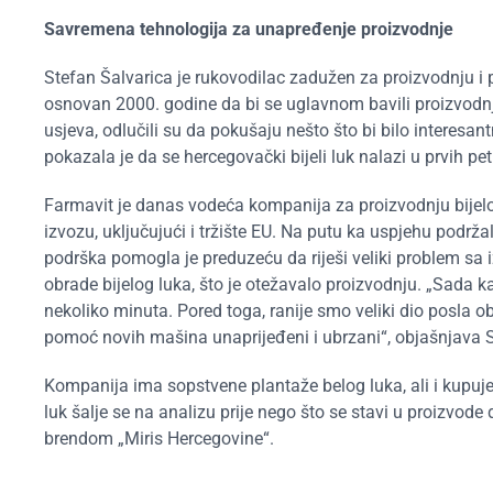
Savremena tehnologija za unapređenje proizvodnje
Stefan Šalvarica je rukovodilac zadužen za proizvodnju i 
osnovan 2000. godine da bi se uglavnom bavili proizvodnj
usjeva, odlučili su da pokušaju nešto što bi bilo interesantn
pokazala je da se hercegovački bijeli luk nalazi u prvih pet 
Farmavit je danas vodeća kompanija za proizvodnju bijelog
izvozu, uključujući i tržište EU. Na putu ka uspjehu podrža
podrška pomogla je preduzeću da riješi veliki problem sa 
obrade bijelog luka, što je otežavalo proizvodnju. „Sada 
nekoliko minuta. Pored toga, ranije smo veliki dio posla oba
pomoć novih mašina unaprijeđeni i ubrzani“, objašnjava 
Kompanija ima sopstvene plantaže belog luka, ali i kupuje
luk šalje se na analizu prije nego što se stavi u proizv
brendom „Miris Hercegovine“.