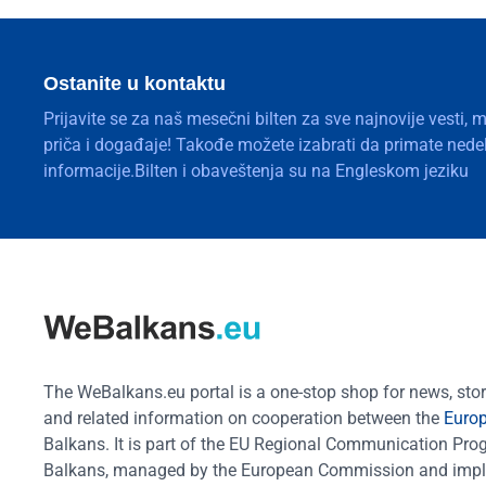
Ostanite u kontaktu
Prijavite se za naš mesečni bilten za sve najnovije vesti, 
priča i događaje! Takođe možete izabrati da primate nedelj
informacije.Bilten i obaveštenja su na Engleskom jeziku
The WeBalkans.eu portal is a one-stop shop for news, stori
and related information on cooperation between the
Euro
Balkans. It is part of the EU Regional Communication Pr
Balkans, managed by the European Commission and impl