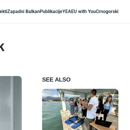
ekti
Zapadni Balkan
Publikacije
YEA
EU with You
Crnogorski
k
SEE ALSO