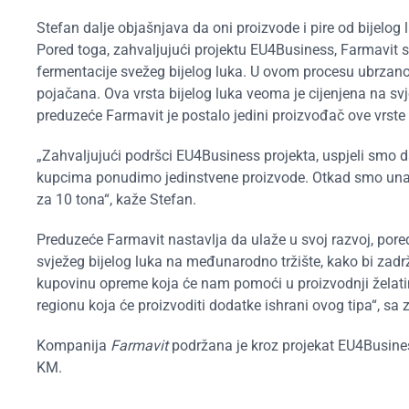
Stefan dalje objašnjava da oni proizvode i pire od bijelog
Pored toga, zahvaljujući projektu EU4Business, Farmavit 
fermentacije svežeg bijelog luka. U ovom procesu ubrzanog 
pojačana. Ova vrsta bijelog luka veoma je cijenjena na sv
preduzeće Farmavit je postalo jedini proizvođač ove vrste 
„Zahvaljujući podršci EU4Business projekta, uspjeli smo 
kupcima ponudimo jedinstvene proizvode. Otkad smo unapri
za 10 tona“, kaže Stefan.
Preduzeće Farmavit nastavlja da ulaže u svoj razvoj, por
svježeg bijelog luka na međunarodno tržište, kako bi zadrž
kupovinu opreme koja će nam pomoći u proizvodnji želatin
regionu koja će proizvoditi dodatke ishrani ovog tipa“, sa
Kompanija
Farmavit
podržana je kroz projekat EU4Busines
KM.