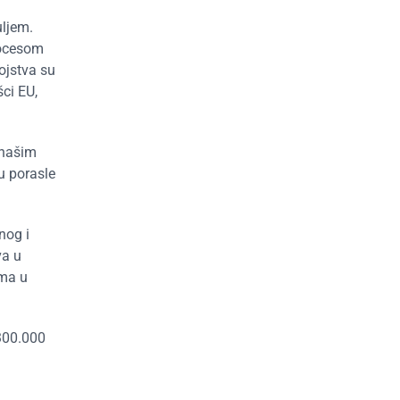
uljem.
rocesom
ojstva su
ci EU,
 našim
u porasle
nog i
va u
rma u
 300.000