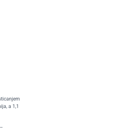
sticanjem
ja, a 1,1
 –