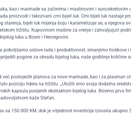
 luka, kao i marinade sa začinima i maslinovim i suncokretovim 
sada proizvodi i takozvani
crni bijeli luk
.
Crni bijeli luk nastaje p
starenja, bijeli luk mijenja boju i karamelizuje se, a njegova sv
jetskom tržištu. Kupovinom mašine za vrenje i zahvaljujući podrš
bijelog luka u Bosni i Hercegovini.
da poboljšamo uslove rada i produktivnost, smanjimo troškove i
jedili pogone za obradu bijelog luka, naše godišnje količine s
ed već postojećih planova za nove marinade, kao i za plasman cr
alo poziciju lidera na tržištu. „Uložili smo svoja dodatna sredst
skih kapsula punjenih ekstraktom bijelog luka. Bićemo prva fi
 zadovoljstvom kaže Stefan.
s sa 150.000 KM, dok je vrijednost investicije iznosila ukupno