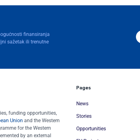
mogućnosti finansiranja
ni sažetak ili trenutne
Pages
News
es, funding opportunities,
Stories
pean Union
and the Western
ogramme for the Western
Opportunities
emented by an external