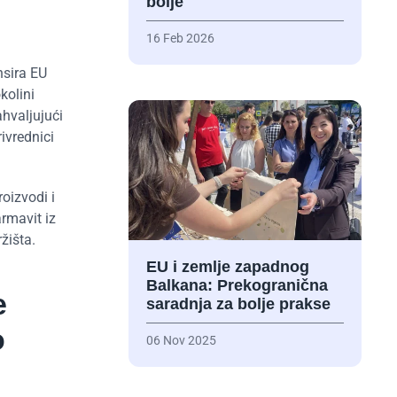
bolje
16 Feb 2026
nsira EU
kolini
hvaljujući
ivrednici
oizvodi i
armavit iz
žišta.
EU i zemlje zapadnog
Balkana: Prekogranična
e
saradnja za bolje prakse
o
06 Nov 2025