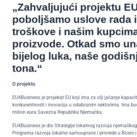
„Zahvaljujući projektu E
poboljšamo uslove rada 
troškove i našim kupcim
proizvode. Otkad smo una
bijelog luka, naše godišn
tona.“
O projektu
EU4Business je projekat EU koji ima za cilj jačanje kapac
konkurentnosti i inovacija u odabranim sektorima. Ima bud
milion eura Savezna Republika Njemačka.
EU4Business je dio Strategije lokalnog razvoja njemačko
Programa razvoja lokalne samouprave i privrede u Bosni i