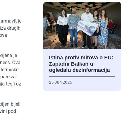
Farmavit je
iza drugih
nova
njena je
Istina protiv mitova o EU:
iness. Ova
Zapadni Balkan u
 termičke
ogledalu dezinformacija
 pare za
25 Jun 2025
ja tegli uz
jen bijeli
vini pod