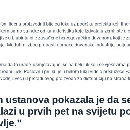
šni lider u proizvodnji bijelog luka uz podršku projekta koji fina
kom samo su neke od karakteristika koje izdvajaju zemljište u o
jive u Ljubinju bile zasađene hercegovačkim duvanom, koji je za
aja. Međutim, zbog propasti domaće duvanske industrije, poljopr
a da to urade, usmjeravajući se na beli luk koji se vjekovima pr
narodni lijek. Poslovnu priliku je u belom luku videlo preduzeće F
vodnji, već i u preradi ovog proizvoda za distribuciju na strana tr
ih ustanova pokazala je da s
lazi u prvih pet na svijetu p
vlje.”