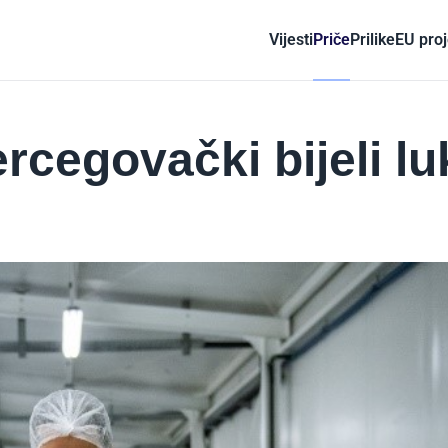
Vijesti
Priče
Prilike
EU proj
rcegovački bijeli lu