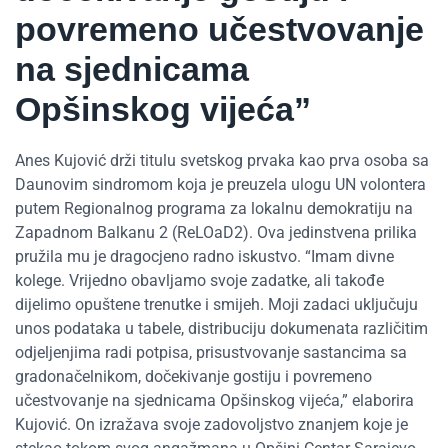
povremeno učestvovanje
na sjednicama
Opšinskog vijeća”
Anes Kujović drži titulu svetskog prvaka kao prva osoba sa
Daunovim sindromom koja je preuzela ulogu UN volontera
putem Regionalnog programa za lokalnu demokratiju na
Zapadnom Balkanu 2 (ReLOaD2). Ova jedinstvena prilika
pružila mu je dragocjeno radno iskustvo. “Imam divne
kolege. Vrijedno obavljamo svoje zadatke, ali takođe
dijelimo opuštene trenutke i smijeh. Moji zadaci uključuju
unos podataka u tabele, distribuciju dokumenata različitim
odjeljenjima radi potpisa, prisustvovanje sastancima sa
gradonačelnikom, dočekivanje gostiju i povremeno
učestvovanje na sjednicama Opšinskog vijeća,” elaborira
Kujović. On izražava svoje zadovoljstvo znanjem koje je