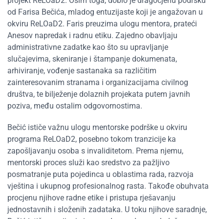
projekt ReLOaD2. Osim toga, dobio je dragocjenu podršku
od Farisa Bečića, mladog entuzijaste koji je angažovan u
okviru ReLOaD2. Faris preuzima ulogu mentora, prateći
Anesov napredak i radnu etiku. Zajedno obavljaju
administrativne zadatke kao što su upravljanje
slučajevima, skeniranje i štampanje dokumenata,
arhiviranje, vođenje sastanaka sa različitim
zainteresovanim stranama i organizacijama civilnog
društva, te bilježenje dolaznih projekata putem javnih
poziva, među ostalim odgovornostima.
Bečić ističe važnu ulogu mentorske podrške u okviru
programa ReLOaD2, posebno tokom tranzicije ka
zapošljavanju osoba s invaliditetom. Prema njemu,
mentorski proces služi kao sredstvo za pažljivo
posmatranje puta pojedinca u oblastima rada, razvoja
vještina i ukupnog profesionalnog rasta. Takođe obuhvata
procjenu njihove radne etike i pristupa rješavanju
jednostavnih i složenih zadataka. U toku njihove saradnje,