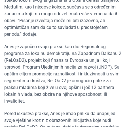
stekao tokom svog angažmana u Opšini Centar Sarajevo.
Međutim, kao i njegove kolege, suočava se s određenim
zadacima koji mu mogu oduzeti malo više vremena da ih
obavi. “Pisanje izveštaja može mi biti izazovno, ali
optimističan sam da ću to savladati u predstojećem
periodu,” dodaje.
Anes je započeo svoju praksu kao dio Regionalnog
programa za lokalnu demokratiju na Zapadnom Balkanu 2
(ReLOaD2), projekt koji finansira Evropska unija i koji
sprovodi Program Ujedinjenih nacija za razvoj (UNDP). Sa
opštim ciljem promocije raznolikosti i inkluzivnosti u svim
segmentima društva, ReLOaD2 je omogućio prilike za
praksu mladima koji žive u ovoj opšini i još 12 partnera
lokalnih vlada, bez obzira na njihove sposobnosti ili
invaliditet.
Pored iskustva prakse, Anes je imao priliku da unaprijedi
svoje vještine kroz niz obrazovnih inicijativa koje nudi