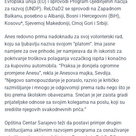
Evropska unija (EU) i sprovodi Program Ujedinjenih nacija
za razvoj (UNDP). ReLOaD2 se sprovodi na Zapadnom
Balkanu, posebno u Albaniji, Bosni i Hercegovini (BiH),
Kosovu*, Sjevernoj Makedoniji, Crnoj Gori i Srbiji.
Anes redovno prima nadoknadu za svoj volonterski rad,
koju sa ljubavlju naziva svojom “platom”. Ima jasne
namjere za ove prihode, jer namjerava da ih iskoristi za
pokrivanje troškova polaganja vozačkog ispita i konačno
za kupovinu automobila. “Praksa je donijela ogromne
promjene Anesu”, rekla je Anesova majka, Sevdija.
“Njegovo samopouzdanje je poraslo, razvio je kritičko
razmišljanje i mnogo je odgovorniji prema radu nego što je
bio prema školskim obavezama. Srećan je jer zaista gradi
prijateljske odnose sa svojim kolegama na poslu, koji su
središte njegovih svakodnevnih priča.”
Opština Centar Sarajevo teži da postavi primjer drugim
institucijama aktivnim razvojem programa za osnaživanje