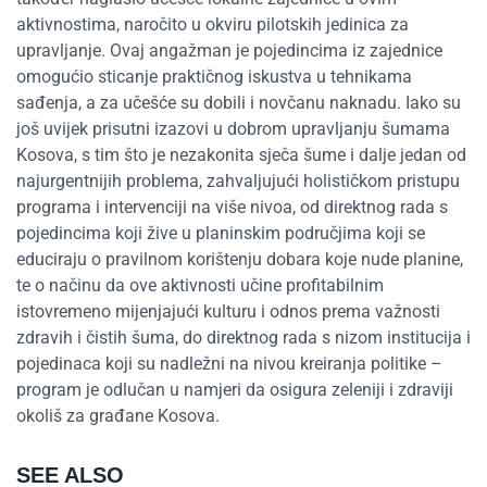
aktivnostima, naročito u okviru pilotskih jedinica za
upravljanje. Ovaj angažman je pojedincima iz zajednice
omogućio
sticanje praktičnog iskustva u tehnikama
sađenja, a
za
učešće
su dobili i novčanu
naknadu. Iako su
još uvijek prisutni izazovi u
dobrom upravljanju šumama
Kosova, s tim što je nezakonita sječa šume i dalje jedan od
naj
urgentnijih
problema, zahvaljujući holističkom pristupu
programa
i
intervenciji
na više nivoa, od direktnog rada s
pojedincima koji žive u planinskim područjima
koji se
educiraju
o pravilnom korištenju dobara koje nude planine,
te o načinu da
ove aktivnosti učine
profitabilnim
istovremeno mijenjajući kulturu i odnos prema važnosti
zdravih i čistih šuma
,
do direktnog rada s nizom institucija i
pojedinaca koji su nadležni na nivou kreiranja politike –
program je odlučan u namjeri da
osigura
zeleniji i zdraviji
okoliš za građane Kosova.
SEE ALSO