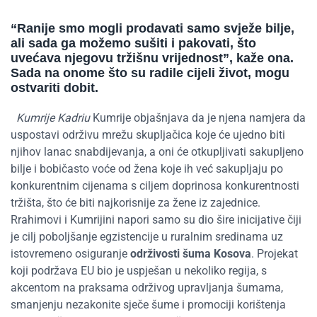
“
Ranije smo mogli prodavati samo svježe bilje,
ali sada ga možemo sušiti i pakovati, što
uvećava
njegovu tržišnu vrijednost”, kaže ona.
Sada na onome što su radile cijeli život, mogu
ostvariti dobit
.
Kumrije Kadriu
Kumrije objašnjava da je njena namjera da
uspostavi održivu mrežu skupljačica koje će ujedno biti
njihov lanac snabdijevanja, a oni će otkupljivati sakupljeno
bilje i bobičasto voće od žena koje ih već sakupljaju po
konkurentnim cijenama s ciljem doprinosa konkurentnosti
tržišta, što će biti najkorisnije za žene iz zajednice.
Rrahimovi i Kumrijini napori samo su dio šire inicijative čiji
je cilj poboljšanje egzistencije u ruralnim sredinama uz
istovremeno osiguranje
održivosti šuma Kosova
. Projekat
koji podržava EU bio je uspješan u nekoliko regija, s
akcentom na praksama održivog upravljanja šumama,
smanjenju nezakonite sječe šume i promociji korištenja