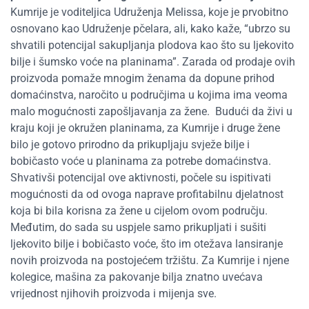
Kumrije je voditeljica Udruženja Melissa, koje je prvobitno
osnovano kao Udruženje pčelara, ali, kako kaže, “ubrzo su
shvatili potencijal sakupljanja plodova kao što su ljekovito
bilje i šumsko voće na planinama”. Zarada od prodaje ovih
proizvoda pomaže mnogim ženama da dopune prihod
domaćinstva, naročito u područjima u kojima ima veoma
malo mogućnosti zapošljavanja za žene.
Budući da živi u
kraju koji je okružen planinama, za Kumrije i druge žene
bilo je gotovo prirodno da prikupljaju svježe bilje i
bobičasto voće u planinama za potrebe domaćinstva.
Shvativši potencijal ove aktivnosti, počele su ispitivati
mogućnosti da od ovoga naprave profitabilnu djelatnost
koja bi bila korisna za žene u cijelom ovom području.
Međutim, do sada su uspjele samo prikupljati i sušiti
ljekovito bilje i bobičasto voće, što im otežava lansiranje
novih proizvoda na postojećem tržištu. Za Kumrije i njene
kolegice, mašina za pakovanje bilja znatno uvećava
vrijednost njihovih proizvoda i mijenja sve.