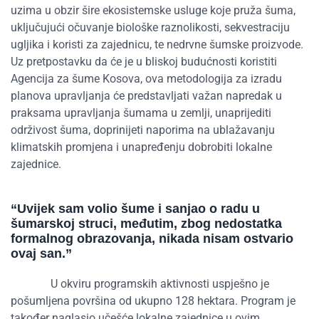
uzima u obzir šire ekosistemske usluge koje pruža šuma,
uključujući očuvanje biološke raznolikosti, sekvestraciju
ugljika i koristi za zajednicu, te nedrvne šumske proizvode.
Uz pretpostavku da će je u bliskoj budućnosti koristiti
Agencija za šume Kosova, ova metodologija za izradu
planova upravljanja će predstavljati važan napredak u
praksama upravljanja šumama u zemlji, unaprijediti
održivost šuma, doprinijeti naporima na ublažavanju
klimatskih promjena i unapređenju dobrobiti lokalne
zajednice.
“
Uvijek sam volio šume i sanja
o
o
radu u
šumarskoj struci
, međutim, zbog nedostatka
formalnog obrazovanja, nikada nisam ostvario
ovaj san.
”
U okviru programskih aktivnosti uspješno
je
pošumljena površina od ukupno 128 hektara. Program je
također naglasio učešće lokalne zajednice u ovim