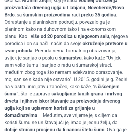
okoliša.
Rrahim Zeqiri
, koji je sada
voditelj Udruženja
proizvođača drvenog uglja u
Llabjanu, Novobërdë/Novo
Brdo
, sa
šumskim proizvodima
radi
preko 35 godina
.
Odrastanje u planinskom području, povezalo ga je
planinom kako na duhovnom tako i na ekonomskom
planu. Kao i
više od 20 porodica u njegovom selu
, njegova
porodica i on su našli način da svoje
okruženje pretvore u
izvor prihoda
. Premda nema formalnog obrazovanja,
uvijek je sanjao o poslu u
šumarstvu
, kako kaže “Uvijek
sam volio šumu i sanjao o radu u šumarskoj struci,
međutim zbog toga što nemam adekvatno obrazovanje,
moj san se nikada nije ostvario”. U 2015. godini je g. Zeqiri
na vlastitu inicijativu započeo, kako kaže,
“s čišćenjem
šuma”
, što je zapravo
sakupljanje tanjih grana i mrtvog
drveta i njihovo iskorištavanje za proizvodnju drvenog
uglja koji se uglavnom koristi za grijanje u
domaćinstvima
.
Međutim, sve vrijeme je, s ciljem da
koristi šumu ne uništavajući je, imao je jednu želju, da
dobije stručnu procjenu da li nanosi štetu šumi
.
Ova ga je