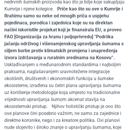
nedrvnih šumskih proizvoda kao što je bilje koje sakupljaju
Kumrije i njene kolegice.
Priče kao što su ove o Kumrije i
Rrahimu samo su neke od mnogih priča o uspjehu
pojedinaca, porodica i zajednica koje su na direktan
načini iskoristile projekat koji je finansirala EU, a proveo
FAO [Organizacija za hranu i poljoprivredu] “Podrška
jačanju održivog i višenamjenskog upravljanja šumama s
ciljem borbe protiv klimatskih promjena i unapređenja
izvora izdržavanja u ruralnim sredinama na Kosovu”.
Usklađivanjem s međunarodnim standardima i najboljim
praksama, naglašavanjem uravnotežene integracije
okolišnih, društvenih i ekonomskih funkcija u šumske
ekosisteme, izrađena su četiri plana upravljanja šumama
uz korištenje metodologije koja umjesto na tradicionalne
vrijednosti upravljanja šumom akcenat stavlja na
ekosistemski pristup.
Njihov holistički pristup je ono što
ove planove čini posebno važnim, ne samo za zajednice i
direktne korisnike, nego i za kreatore politika. Ovi planovi
nude slojevito i široko znanje o upravljanju šumama, koje