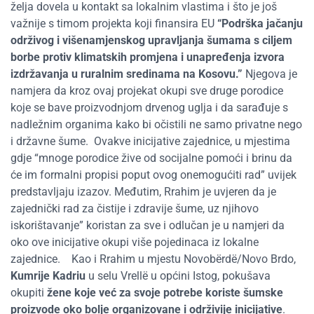
želja dovela u kontakt sa lokalnim vlastima i što je još
važnije s timom projekta koji finansira EU
“Podrška jačanju
održivog i višenamjenskog upravljanja šumama s ciljem
borbe protiv klimatskih promjena i unapređenja izvora
izdržavanja u ruralnim sredinama na Kosovu.”
Njegova je
namjera da kroz ovaj projekat okupi sve druge porodice
koje se bave proizvodnjom drvenog uglja i da sarađuje s
nadležnim organima kako bi očistili ne samo privatne nego
i državne šume.
Ovakve inicijative zajednice, u mjestima
gdje “mnoge porodice žive od socijalne pomoći i brinu da
će im formalni propisi poput ovog onemogućiti rad” uvijek
predstavljaju izazov. Međutim, Rrahim je uvjeren da je
zajednički rad za čistije i zdravije šume, uz njihovo
iskorištavanje” koristan za sve i odlučan je u namjeri da
oko ove inicijative okupi više pojedinaca iz lokalne
zajednice.
Kao i Rrahim u mjestu Novobërdë/Novo Brdo,
Kumrije Kadriu
u selu Vrellë u općini Istog, pokušava
okupiti
žene koje već za svoje potrebe koriste šumske
proizvode oko bolje organizovane i održivije inicijative
.