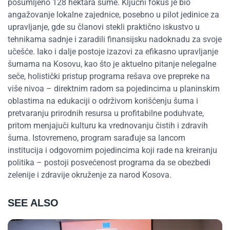
pošumljeno 128 hektara šume. Ključni fokus je bio
angažovanje lokalne zajednice, posebno u pilot jedinice za
upravljanje, gde su članovi stekli praktično iskustvo u
tehnikama sadnje i zaradili finansijsku nadoknadu za svoje
učešće. Iako i dalje postoje izazovi za efikasno upravljanje
šumama na Kosovu, kao što je aktuelno pitanje nelegalne
seče
, holistički pristup programa
rešava
ove
prepreke
na
više nivoa
–
direktnim radom sa pojedincima u planinskim
oblastima na edukaciji o održivom korišćenju šuma i
pretvaranju prirodnih resursa u profitabilne poduhvate,
pritom
menjajuči
kulturu ka vrednovanju čistih i zdravih
šuma. Istovremeno, program sarađuje sa
lancom
institucija i odgovornim pojedincima
koji rade na
kreiranj
u
politika
–
postoji
posvećenost
programa da se obezbedi
zelenije i zdravije okruženje za narod Kosova.
SEE ALSO