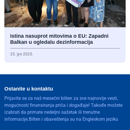
Istina nasuprot mitovima o EU: Zapadni
Balkan u ogledalu dezinformacija
25. јун 2025.
Ostanite u kontaktu
Prijavite se za naš mesečni bilten za sve najnovije vesti,
mogućnosti finansiranja priča i događaje! Takođe možete
izabrati da primate nedeljni sažetak ili trenutne
informacije.Bilten i obaveštenja su na Engleskom jeziku