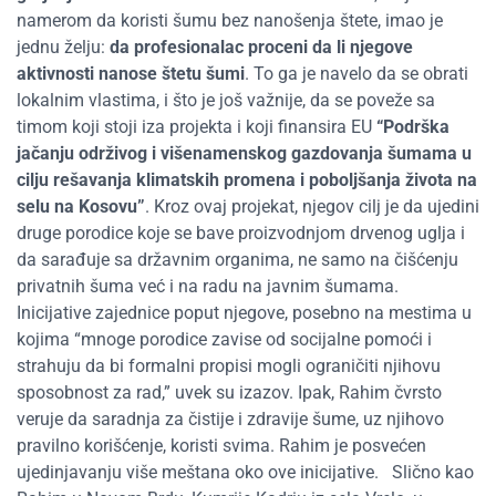
namerom da koristi šumu bez nanošenja štete, imao je
jednu želju:
da profesionalac proceni da li njegove
aktivnosti nanose štetu šumi
. To ga je navelo da se obrati
lokalnim vlastima, i što je još važnije, da se poveže sa
timom koji stoji iza projekta i koji finansira EU
“Podrška
jačanju održivog i višenamenskog gazdovanja šumama u
cilju rešavanja klimatskih promena i poboljšanja života na
selu na Kosovu”
. Kroz ovaj projekat, njegov cilj je da ujedini
druge porodice koje se bave proizvodnjom drvenog uglja i
da sarađuje sa državnim organima, ne samo na čišćenju
privatnih šuma već i na radu na javnim šumama.
Inicijative zajednice poput njegove, posebno na mestima u
kojima “mnoge porodice zavise od socijalne pomoći i
strahuju da bi formalni propisi mogli ograničiti njihovu
sposobnost za rad,” uvek su izazov. Ipak, Rahim čvrsto
veruje da saradnja za čistije i zdravije šume, uz njihovo
pravilno korišćenje, koristi svima. Rahim je posvećen
ujedinjavanju više meštana oko ove inicijative.
Slično kao