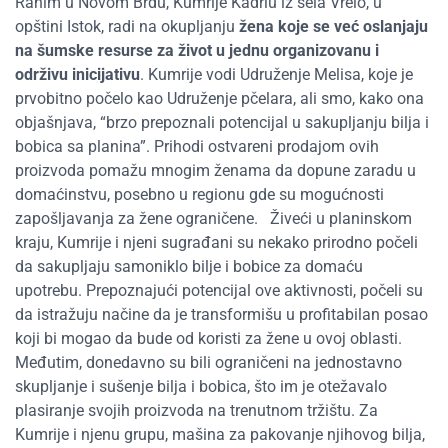
Rahim u Novom Brdu, Kumrije Kadriu iz sela Vrelo, u
opštini Istok, radi na okupljanju
žena koje se već oslanjaju
na šumske resurse za život u jednu organizovanu i
održivu inicijativu
. Kumrije vodi Udruženje Melisa, koje je
prvobitno počelo kao Udruženje pčelara, ali smo, kako ona
objašnjava, “brzo prepoznali potencijal u sakupljanju bilja i
bobica sa planina”. Prihodi ostvareni prodajom ovih
proizvoda pomažu mnogim ženama da dopune zaradu u
domaćinstvu, posebno u regionu gde su mogućnosti
zapošljavanja za žene ograničene.
Živeći u planinskom
kraju, Kumrije i njeni sugrađani su nekako prirodno počeli
da sakupljaju samoniklo bilje i bobice za domaću
upotrebu. Prepoznajući potencijal ove aktivnosti, počeli su
da istražuju načine da je transformišu u profitabilan posao
koji bi mogao da bude od koristi za žene u ovoj oblasti.
Međutim, donedavno su bili ograničeni na jednostavno
skupljanje i sušenje bilja i bobica, što im je otežavalo
plasiranje svojih proizvoda na trenutnom tržištu. Za
Kumrije i njenu grupu, mašina za pakovanje njihovog bilja,