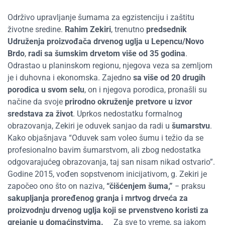
Održivo upravljanje šumama za egzistenciju i zaštitu
životne sredine.
Rahim Zekiri
, trenutno
predsednik
Udruženja proizvođača drvenog uglja u Lepencu/Novo
Brdo
,
radi sa šumskim drvetom više od 35 godina
.
Odrastao u planinskom regionu, njegova veza sa zemljom
je i duhovna i ekonomska. Zajedno
sa više od 20 drugih
porodica u svom selu
, on i njegova porodica, pronašli su
načine da svoje
prirodno okruženje pretvore u izvor
sredstava za život
. Uprkos nedostatku formalnog
obrazovanja, Zekiri je oduvek sanjao da radi u
šumarstvu
.
Kako objašnjava “Oduvek sam voleo šumu i težio da se
profesionalno bavim šumarstvom, ali zbog nedostatka
odgovarajućeg obrazovanja, taj san nisam nikad ostvario”.
Godine 2015, vođen sopstvenom inicijativom, g. Zekiri je
započeo ono što on naziva,
“čišćenjem šuma,”
− praksu
sakupljanja proređenog granja i mrtvog drveća za
proizvodnju drvenog uglja koji se prvenstveno koristi za
grejanje u domaćinstvima.
Za sve to vreme, sa jakom