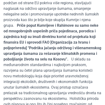
podržan od strane EU pokriva više regiona, stavljajući
naglasak na održivo upravljanje šumama, smanjenje
nelegalne seče i promovisanje upotrebe nedrvnih šumskih
proizvoda kao što je bilje koje skuplja Kumrije i njena
grupa.
Priče poput Kumrijeve i Rahimove su samo neke
od mnogobrojnih uspešnih priča pojedinaca, porodica i
zajednica koji su imali direktnu korist od projekata koji
finansira EU i sprovodi FAO [Organizacija za hranu i
poljoprivredu] “Podrška jačanju održivog i višenamenskog
upravljanja šumama za rešavanje klimatskih promena i
poboljšanje života na selu na Kosovu”.
U skladu sa
međunarodnim standardima i najboljom praksom,
razvijena su četiri plana upravljanja šumama koristeći
novu metodologiju koja daje prioritet uravnoteženoj
integraciji ekoloških, društvenih i ekonomskih funkcija
unutar šumskih ekosistema. Ovaj pristup označava
prelazak sa tradicionalnog upravljanja vrednošću drveta na
perspektivu zasnovanu na ekosistemu.
Holistička priroda
ovih planova je ono što ih čini posebno značajnim; od