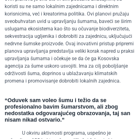
koristi su ne samo lokalnim zajednicama i direktnim
korisnicima, već i kreatorima politika. Ovi planovi pružaju
sveobuhvatan uvid u upravljanju šumama, baveći se širim
uslugama ekosistema kao što su očuvanje biodiverziteta,
sekvestracija ugljenika i dobrobiti za zajednicu, uključujući
nedrvne šumske proizvode. Ovaj inovativni pristup pripremi
planova upravljanja predstavlja veliki korak napred u praksi
upravljanja šumama i očekuje se da će ga Kosovska
agencija za šume uskoro usvojiti. Ima za cilj poboljšanje
održivosti šuma, doprinos u ublažavanju klimatskih
promena i promovisanje dobrobiti lokalnih zajednica.
“
Oduvek
sam voleo šumu i težio da se
profesionalno bavim šumarstvom, ali zbog
nedostatka odgovarajućeg obrazovanja, taj san
nisam nikad ostvario.
”
U okviru aktivnosti programa,
uspešno
je