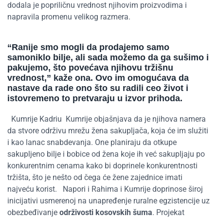
dodala je popriličnu vrednost njihovim proizvodima i
napravila promenu velikog razmera.
“
Ranije smo mogli da prodajemo samo
samoniklo bilje, ali sada možemo da ga sušimo i
pakujemo, što povećava njihovu tržišnu
vrednost
,”
kaže ona
.
Ovo im omogućava da
nastave da rade ono što su radili
ceo
život i
istovremeno to pretvaraju u izvor prihoda
.
Kumrije
Kadriu
Kumrije objašnjava da je njihova namera
da stvore održivu mrežu žena sakupljača, koja će im služiti
i kao lanac snabdevanja. One planiraju da otkupe
sakupljeno bilje i bobice od žena koje ih već sakupljaju po
konkurentnim cenama kako bi doprinele konkurentnosti
tržišta, što je nešto od čega će žene zajednice imati
najveću korist.
Napori i Rahima i Kumrije doprinose široj
inicijativi usmerenoj na unapređenje ruralne egzistencije uz
obezbeđivanje
održivosti kosovskih šuma
. Projekat