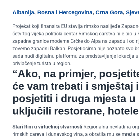
Albanija
,
Bosna i Hercegovina
,
Crna Gora
,
Sjev
Projekat koji finansira EU stavlja rimsko naslijeđe Zapadn
četvrtog vijeka politički centar Rimskog carstva nije bio u 
zapadne granice moderne Grčke do Alpa na zapadu i od ri
zovemo zapadni Balkan. Posjetiocima nije poznato svo bog
sada nudi digitalnu platformu za predstavljanje lokacija u A
privlačenje turista u region.
“Ako, na primjer, posjet
će vam trebati i smještaj 
posjetiti i druga mjesta u
uključili restorane, hotele
Stari Rim u virtuelnoj stvarnosti
Regionalna nevladina org
rimskih careva i dunavskog vina, a obratila mu se mreža sa