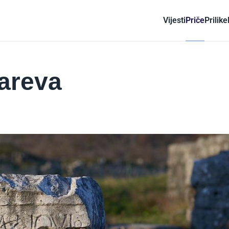
Vijesti
Priče
Prilike
careva