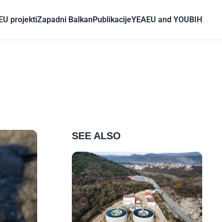
EU projekti
Zapadni Balkan
Publikacije
YEA
EU and YOU
BIH
SEE ALSO