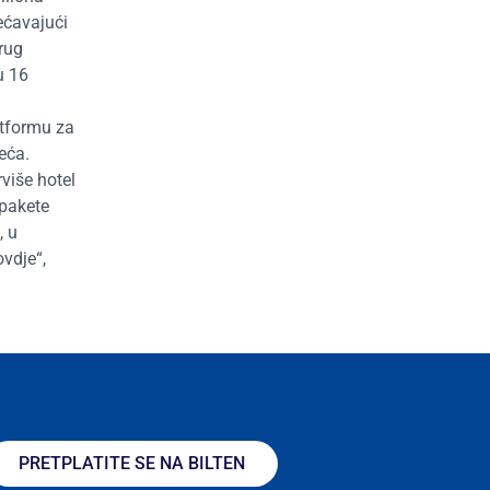
ećavajući
rug
u 16
atformu za
eća.
rviše hotel
 pakete
, u
vdje“,
PRETPLATITE SE NA BILTEN