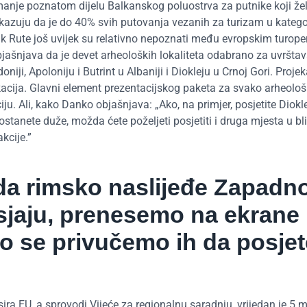
manje poznatom dijelu Balkanskog poluostrva za putnike koji že
azuju da je do 40% svih putovanja vezanih za turizam u kategor
ak Rute još uvijek su relativno nepoznati među evropskim turope
bjašnjava da je devet arheoloških lokaliteta odabrano za uvrštav
niji, Apoloniju i Butrint u Albaniji i Diokleju u Crnoj Gori. Projek
lokacija. Glavni element prezentacijskog paketa za svako arheolo
ciju. Ali, kako Danko objašnjava: „Ako, na primjer, posjetite Diokl
stanete duže, možda ćete poželjeti posjetiti i druga mjesta u bli
kcije.”
da rimsko naslijeđe Zapadn
jaju, prenesemo na ekrane
mo se privučemo ih da posjet
sira EU, a sprovodi Vijeće za regionalnu saradnju, vrijedan je 5 m