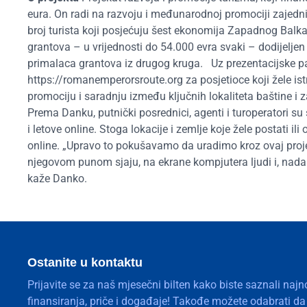
eura. On radi na razvoju i međunarodnoj promociji zajedn
broj turista koji posjećuju šest ekonomija Zapadnog Balka
grantova – u vrijednosti do 54.000 evra svaki – dodijelj
primalaca grantova iz drugog kruga. Uz prezentacijske pak
https://romanemperorsroute.org za posjetioce koji žele istr
promociju i saradnju između ključnih lokaliteta baštine i z
Prema Danku, putnički posrednici, agenti i turoperatori su 
i letove online. Stoga lokacije i zemlje koje žele postati 
online. „Upravo to pokušavamo da uradimo kroz ovaj pro
njegovom punom sjaju, na ekrane kompjutera ljudi i, nadamo
kaže Danko.
Ostanite u kontaktu
Prijavite se za naš mjesečni bilten kako biste saznali najn
finansiranja, priče i događaje! Takođe možete odabrati d