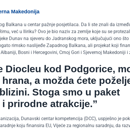
erna Makedonija
og Balkana u centar pažnje posjetilaca. Da li ste znali da izmeđ
Rimu, već u Iliriku? Ovo je bio naziv za zemlje koje su se proteza
jeke Dunav na sjeveru do Jadranskog mora, uključujući ono što
ato rimsko naslijeđe Zapadnog Balkana, ali projekat koji finan
lbaniji, Bosni i Hercegovini, Crnoj Gori i Sjevernoj Makedoniji i
ite Diocleu kod Podgorice, 
i hrana, a možda ćete poželje
 blizini. Stoga smo u paket
 i prirodne atrakcije.”
anizacija, Dunavski centar kompetencija (DCC), uspješno je pok
radnje koju finansira EU, Vijeće za regionalnu saradnju, da razv