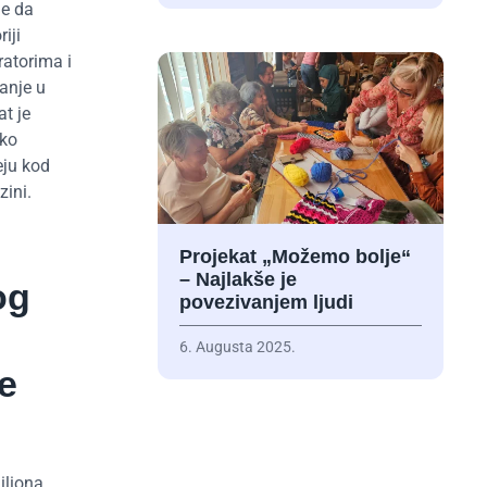
le da
iji
ratorima i
anje u
at je
ško
eju kod
zini.
Projekat „Možemo bolje“
– Najlakše je
og
povezivanjem ljudi
6. Augusta 2025.
e
iliona