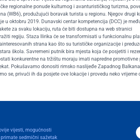
ičke regionalne ponude kulturnog i avanturističkog turizma, pov
na (WB6), produžujući boravak turista u regionu. Njegov drugi k
en je u oktobru 2019. Dunavski centar kompetencija (DCC) je međ
ete za svaku lokaciju, ruta će biti dostupna na web stranici
ažiti regiju. Staza Ilirika će se transformisati u funkcionalnu pl
ainteresovanih strana kao što su turističke organizacije i preduz
stara škola. Savremeni putnik bira mjesta koja će posjetiti i reze
ili ostati konkurentne na tržištu moraju imati napredne promotivne
jekat. Pokušavamo donositi rimsko naslijeđe Zapadnog Balkana
 se, privući ih da posjete ove lokacije i provedu neko vrijeme o
ovije vijesti, mogućnosti
a primate sedmični sažetak