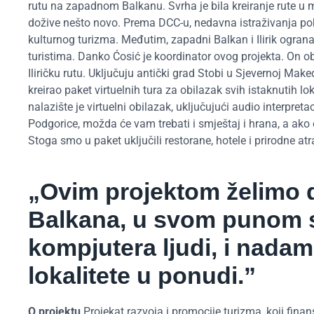
rutu na zapadnom Balkanu. Svrha je bila kreiranje rute u 
dožive nešto novo. Prema DCC-u, nedavna istraživanja pok
kulturnog turizma. Međutim, zapadni Balkan i Ilirik ogran
turistima. Danko Ćosić je koordinator ovog projekta. On o
Iliričku rutu. Uključuju antički grad Stobi u Sjevernoj Makedo
kreirao paket virtuelnih tura za obilazak svih istaknutih 
nalazište je virtuelni obilazak, uključujući audio interpreta
Podgorice, možda će vam trebati i smještaj i hrana, a ako o
Stoga smo u paket uključili restorane, hotele i prirodne atra
„Ovim projektom želimo 
Balkana, u svom punom s
kompjutera ljudi, i nada
lokalitete u ponudi.”
O projektu
Projekat razvoja i promocije turizma, koji finan