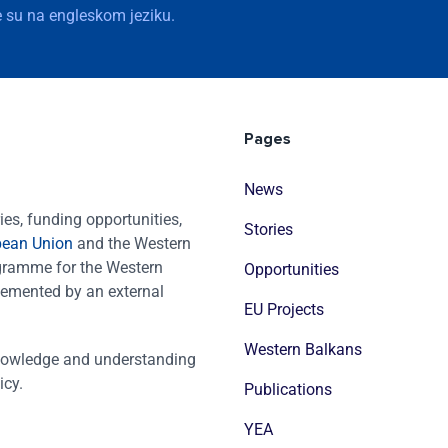
nje su na engleskom jeziku.
Pages
News
es, funding opportunities,
Stories
pean Union
and the Western
ogramme for the Western
Opportunities
emented by an external
EU Projects
Western Balkans
nowledge and understanding
icy.
Publications
YEA