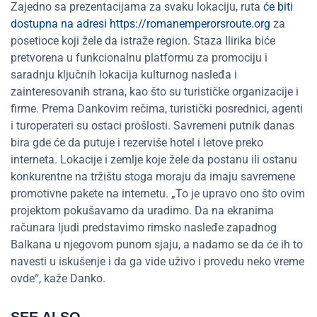
Zajedno sa prezentacijama za svaku lokaciju, ruta
će biti
dostupna na adresi https://romanemperorsroute.org
za
posetioce koji žele da istraže region. Staza Ilirika biće
pretvorena u funkcionalnu platformu za promociju i
saradnju ključnih lokacija kulturnog nasleđa i
zainteresovanih strana, kao što su turističke organizacije i
firme. Prema Dankovim rečima, turistički posrednici, agenti
i turoperateri su ostaci prošlosti. Savremeni putnik danas
bira gde će da putuje i rezerviše hotel i letove preko
interneta. Lokacije i zemlje koje žele da postanu ili ostanu
konkurentne na tržištu stoga moraju da imaju savremene
promotivne pakete na internetu. „To je upravo ono što ovim
projektom pokušavamo da uradimo. Da na ekranima
računara ljudi predstavimo rimsko nasleđe zapadnog
Balkana u njegovom punom sjaju, a nadamo se da će ih to
navesti u iskušenje i da ga vide uživo i provedu neko vreme
ovde“, kaže Danko.