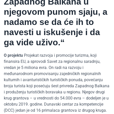
Zapadnog Balkana u
njegovom punom sjaju, a
nadamo se da će ih to
navesti u iskušenje i da
ga vide uživo.“
O projektu
Projekat razvoja i promocije turizma, koji
finansira EU, a sprovodi Savet za regionalnu saradnju,
vredan je 5 miliona evra. On radi na razvoju i
međunarodnom promovisanju zajedničkih regionalnih
kulturnih i avanturističkih turističkih ponuda, povećanju
broja turista koji posećuju šest privreda Zapadnog Balkana
i produženju turističkih boravaka u regionu. Njegov drugi
krug grantova – u vrednosti do 54.000 evra – dodeljen je u
oktobru 2019. godine. Dunavski centar za kompetencije
(DCC) jedan je od 16 primalaca grantova iz drugog kruga.