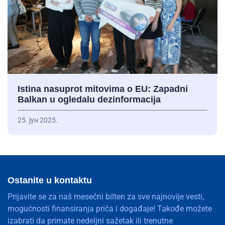
Istina nasuprot mitovima o EU: Zapadni
Balkan u ogledalu dezinformacija
25. јун 2025.
Ostanite u kontaktu
Prijavite se za naš mesečni bilten za sve najnovije vesti,
mogućnosti finansiranja priča i događaje! Takođe možete
izabrati da primate nedeljni sažetak ili trenutne