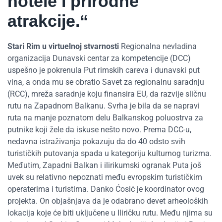
hotele i prirodne
atrakcije.“
Stari Rim u virtuelnoj stvarnosti
Regionalna nevladina
organizacija Dunavski centar za kompetencije (DCC)
uspešno je pokrenula Put rimskih careva i dunavski put
vina, a onda mu se obratio Savet za regionalnu saradnju
(RCC), mreža saradnje koju finansira EU, da razvije sličnu
rutu na Zapadnom Balkanu. Svrha je bila da se napravi
ruta na manje poznatom delu Balkanskog poluostrva za
putnike koji žele da iskuse nešto novo. Prema DCC-u,
nedavna istraživanja pokazuju da do 40 odsto svih
turističkih putovanja spada u kategoriju kulturnog turizma.
Međutim, Zapadni Balkan i ilirikumski ogranak Puta još
uvek su relativno nepoznati među evropskim turističkim
operaterima i turistima. Danko Ćosić je koordinator ovog
projekta. On objašnjava da je odabrano devet arheoloških
lokacija koje će biti uključene u Iliričku rutu. Među njima su