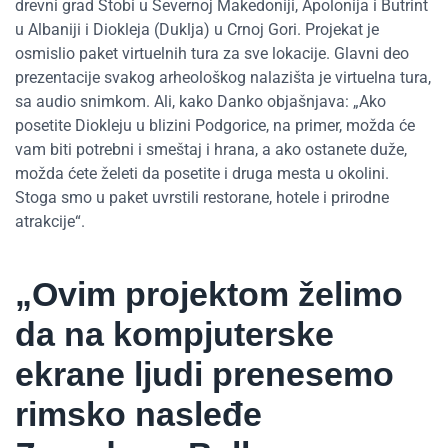
drevni grad Stobi u Severnoj Makedoniji, Apolonija i Butrint
u Albaniji i Diokleja (Duklja) u Crnoj Gori. Projekat je
osmislio paket virtuelnih tura za sve lokacije. Glavni deo
prezentacije svakog arheološkog nalazišta je virtuelna tura,
sa audio snimkom. Ali, kako Danko objašnjava: „Ako
posetite Diokleju u blizini Podgorice, na primer, možda će
vam biti potrebni i smeštaj i hrana, a ako ostanete duže,
možda ćete želeti da posetite i druga mesta u okolini.
Stoga smo u paket uvrstili restorane, hotele i prirodne
atrakcije“.
„Ovim projektom želimo
da na kompjuterske
ekrane ljudi prenesemo
rimsko nasleđe