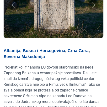
Albanija
,
Bosna i Hercegovina
,
Crna Gora
,
Severna Makedonija
Projekat koji finansira EU dovodi starorimsko nasleđe
Zapadnog Balkana u centar pažnje posetilaca. Da li ste
znali da između drugog i četvrtog veka politički centar
Rimskog carstva nije bio u Rimu, već u Ilirikumu? Tako se
zvala oblast koja se protezala od zapadne granice
savremene Grčke do Alpa na zapadu i od Dunava na
severu do Jadranskog mora, obuhvatajući ono što danas