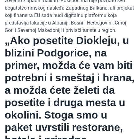
zovemo Zapadni Balkan. Posetiocima nije poznato svo
bogatstvo rimskog nasleđa Zapadnog Balkana, ali projekat
koji finansira EU sada nudi digitalnu platformu koja
predstavlja lokacije u Albaniji, Bosni i Hercegovini, Crnoj
Gori i Severnoj Makedoniji i privlači turiste u region.
„Ako posetite Diokleju, u
blizini Podgorice, na
primer, možda će vam biti
potrebni i smeštaj i hrana,
a možda ćete želeti da
posetite i druga mesta u
okolini. Stoga smo u
paket uvrstili restorane,