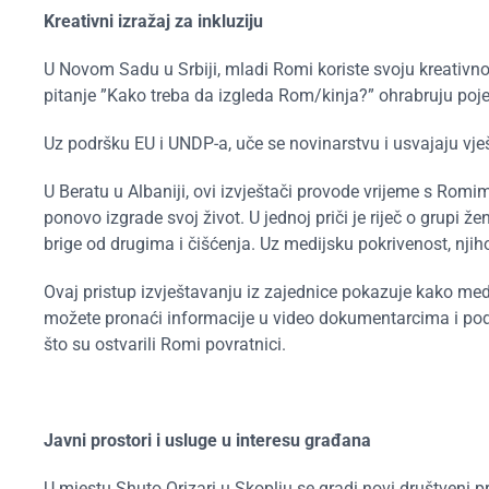
Kreativni izražaj za inkluziju
U Novom Sadu u Srbiji, mladi Romi koriste svoju kreativno
pitanje ”K
ako treba da izgleda Rom/kinja
?” ohrabruju poj
Uz podršku EU i UNDP-a,
uče se novinarstvu i usvajaju vje
U Beratu u Albaniji, ovi izvještači provode vrijeme s Rom
ponovo izgrade svoj život. U jednoj priči je riječ o grupi 
brige od drugima i čišćenja. Uz medijsku pokrivenost, njih
Ovaj pristup izvještavanju iz zajednice pokazuje kako me
možete pronaći informacije u video dokumentarcima i pod
što su ostvarili Romi povratnici.
Javni prostori i usluge u interesu građana
U mjestu Shuto Orizari u Skoplju se gradi novi društveni 