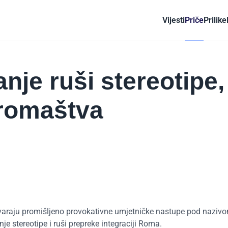
Vijesti
Priče
Prilike
nje ruši stereotipe,
iromaštva
tvaraju promišljeno provokativne umjetničke nastupe pod nazivo
nje stereotipe i ruši prepreke integraciji Roma.