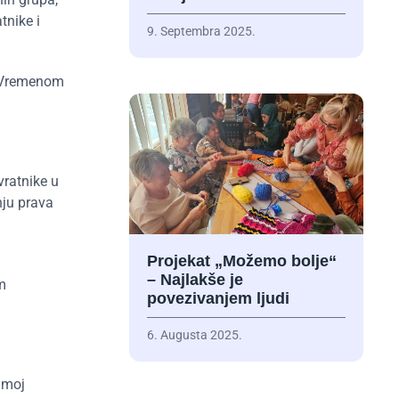
tnike i
9. Septembra 2025.
e. Vremenom
vratnike u
nju prava
Projekat „Možemo bolje“
– Najlakše je
m
povezivanjem ljudi
6. Augusta 2025.
amoj