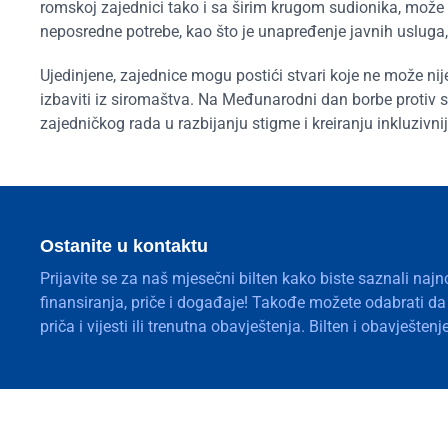
romskoj zajednici tako i sa širim krugom sudionika, mož
neposredne potrebe, kao što je unapređenje javnih usluga
Ujedinjene, zajednice mogu postići stvari koje ne može n
izbaviti iz siromaštva. Na Međunarodni dan borbe protiv 
zajedničkog rada u razbijanju stigme i kreiranju inkluzivnij
Ostanite u kontaktu
Prijavite se za naš mjesečni bilten kako biste saznali najn
finansiranja, priče i događaje! Takođe možete odabrati d
priča i vijesti ili trenutna obavještenja. Bilten i obavješte