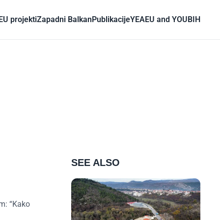
EU projekti
Zapadni Balkan
Publikacije
YEA
EU and YOU
BIH
SEE ALSO
m: “K
ako