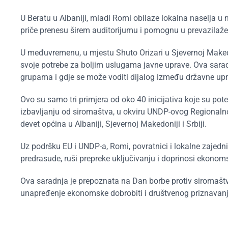
U Beratu u Albaniji, mladi Romi obilaze lokalna naselja u 
priče prenesu širem auditorijumu i pomognu u prevazilažen
U međuvremenu, u mjestu Shuto Orizari u Sjevernoj Makedon
svoje potrebe za boljim uslugama javne uprave. Ova saradn
grupama i gdje se može voditi dijalog između državne upra
Ovo su samo tri primjera od oko 40 inicijativa koje su pot
izbavljanju od siromaštva, u okviru UNDP-ovog Regionalnog
devet općina u Albaniji, Sjevernoj Makedoniji i Srbiji.
Uz podršku EU i UNDP-a, Romi, povratnici i lokalne zajedn
predrasude, ruši prepreke uključivanju i doprinosi ekonom
Ova saradnja je prepoznata na Dan borbe protiv siromašt
unapređenje ekonomske dobrobiti i društvenog priznavanj