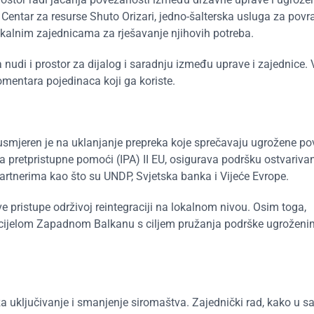
Centar za resurse Shuto Orizari, jedno-šalterska usluga za povra
lokalnim zajednicama za rješavanje njihovih potreba.
 nudi i prostor za dijalog i saradnju između uprave i zajednic
komentara pojedinaca koji ga koriste.
smjeren je na uklanjanje prepreka koje sprečavaju ugrožene po
enta pretpristupne pomoći (IPA) II EU, osigurava podršku ostvariva
 partnerima kao što su UNDP, Svjetska banka i Vijeće Evrope.
nove pristupe održivoj reintegraciji na lokalnom nivou. Osim toga,
 cijelom Zapadnom Balkanu s ciljem pružanja podrške ugroženi
za uključivanje i smanjenje siromaštva. Zajednički rad, kako u s