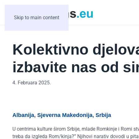
Skip to main content
Kolektivno djelova
izbavite nas od s
4. Februara 2025.
Albanija
,
Sjeverna Makedonija
,
Srbija
U centrima kulture širom Srbije, mlade Romkinje i Romi s
treba da izgleda Rom/kinja
?” Njihovi narativ dovodi u pita