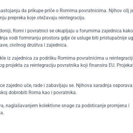
nastojanju da prikupe priče o Romima povratnicima. Njihov cilj j
ju prepreka koje otežavaju reintegraciju.
iji, Romi i povratnici se okupljaju u forumima zajednica kako b
ja vodi formiranju prostora gdje će usluge biti pristupačnije 
ve, civilnog društva i zajednica.
ekle iz zajednica za podršku Romima povratnicima u reintegraciji
 projekta za reintegraciju povratnika koji finansira EU. Projek
ice zajedno uče, rade i zabavljaju se. Njihova saradnja osporava
skoj dobrobiti Roma kao i povratnika.
va, naglašavanjem kolektivne snage za podsticanje promjena i
a.