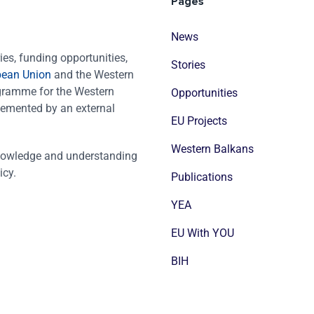
Pages
News
es, funding opportunities,
Stories
pean Union
and the Western
ogramme for the Western
Opportunities
emented by an external
EU Projects
Western Balkans
nowledge and understanding
icy.
Publications
YEA
EU With YOU
BIH