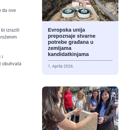
e da ove
Evropska unija
i izrazili
prepoznaje stvarne
ugroženim
potrebe građana u
zemljama
kandidatkinjama
 i
at obuhvata
1. Aprila 2026.