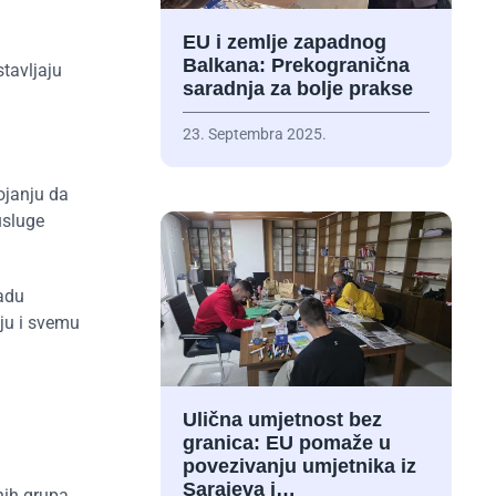
EU i zemlje zapadnog
Balkana: Prekogranična
tavljaju
saradnja za bolje prakse
23. Septembra 2025.
ojanju da
usluge
radu
ju i svemu
Ulična umjetnost bez
granica: EU pomaže u
povezivanju umjetnika iz
Sarajeva i…
nih grupa,