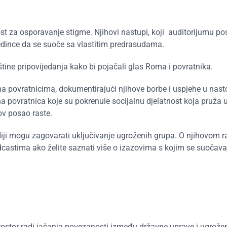
st za osporavanje stigme. Njihovi nastupi, koji auditorijumu pos
edince da se suoče sa vlastitim predrasudama.
štine pripovijedanja kako bi
pojačali
glas Roma i povratnika.
ima povratnicima, dokumentirajući njihove borbe i uspjehe u nast
žena povratnica koje su pokrenule socijalnu djelatnost koja pruža 
ov posao raste.
diji mogu zagovarati uključivanje ugroženih grupa. O njihovom 
castima ako želite saznati više o izazovima s kojim se suočava
prostor radi jačanja povezanosti između državne uprave i ugrože