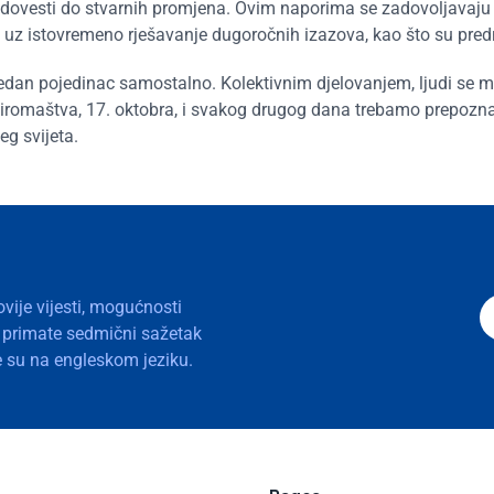
e dovesti do stvarnih promjena. Ovim naporima se zadovoljavaju
, uz istovremeno rješavanje dugoročnih izazova, kao što su pred
ijedan pojedinac samostalno. Kolektivnim djelovanjem, ljudi se 
siromaštva, 17. oktobra, i svakog drugog dana trebamo prepozn
eg svijeta.
ovije vijesti, mogućnosti
a primate sedmični sažetak
nje su na engleskom jeziku.