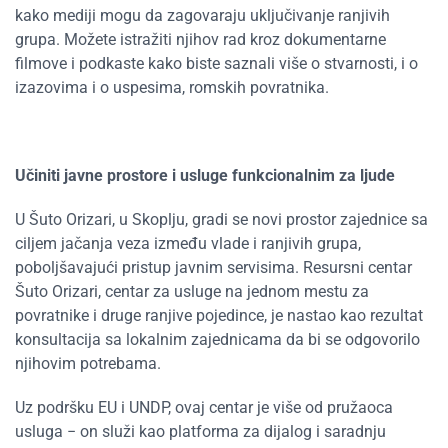
kako mediji mogu da zagovaraju uključivanje ranjivih
grupa. Možete istražiti njihov rad kroz dokumentarne
filmove i podkaste kako biste saznali više o stvarnosti, i o
izazovima i o uspesima, romskih povratnika.
Učiniti javne prostore i usluge funkcionalnim za ljude
U Šuto Orizari, u Skoplju, gradi se novi prostor zajednice sa
ciljem jačanja veza između vlade i ranjivih grupa,
poboljšavajući pristup javnim servisima. Resursni centar
Šuto Orizari, centar za usluge na jednom mestu za
povratnike i druge ranjive pojedince, je nastao kao rezultat
konsultacija sa lokalnim zajednicama da bi se odgovorilo
njihovim potrebama.
Uz podršku EU i UNDP, ovaj centar je više od pružaoca
usluga − on služi kao platforma za dijalog i saradnju