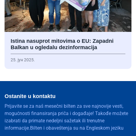
Istina nasuprot mitovima o EU: Zapadni
Balkan u ogledalu dezinformacija
25. јун 2025.
Ostanite u kontaktu
Prijavite se za naš mesečni bilten za sve najnovije vesti,
mogućnosti finansiranja priča i događaje! Takođe možete
izabrati da primate nedeljni sažetak ili trenutne
informacije.Bilten i obaveštenja su na Engleskom jeziku