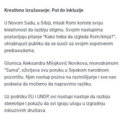
Kreativno izražavanje: Put do inkluzije
U Novom Sadu, u Srbiji, mladi Romi koriste svoju
kreativnost da razbiju stigmu. Svojim nastupima
postavljaju pitanje “Kako treba da izgleda Rom/kinja?”,
ohrabrujući publiku da se suoči sa svojim sopstvenim
predrasudama.
Glumica Aleksandra Milojković Novikova, monodramom
“Sama”, oživljava ovu poruku u Srpskom narodnom
pozorištu. Njen nastup poziva na razmišljanje i sve nas
podseća da možemo da napravimo razliku.
Uz podršku EU i UNDP, ovi nastupi nastoje da razbiju
stereotipe i pokažu da svi igraju ulogu u izgradnju
inkluzivnih društava.