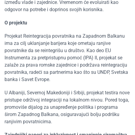
između vlade i zajednice. Vremenom će evoluirati kao
odgovor na potrebe i doprinos svojih korisnika.
O projektu
Projekat Reintegracija povratnika na Zapadnom Balkanu
ima za cilj uklanjanje barijera koje ometaju ranjive
povratnike da se reintegrišu u društvo. Kao deo EU
Instrumenta za pretpristupnu pomoć (IPA) II, projekat se
zalaže za prava romske zajednice i podržava reintegraciju
povratnika, radeći sa partnerima kao što su UNDP, Svetska
banka i Savet Evrope.
U Albaniji, Severnoj Makedoniji i Srbiji, projekat testira nove
pristupe održivoj integraciji na lokalnom nivou. Pored toga,
promoviše dijalog za unapređenje politika i programa
širom Zapadnog Balkana, osiguravajući bolju podršku
ranjivim povratnicima.
Zajednički napori za inkluzivnost i smanjenje siromaštva