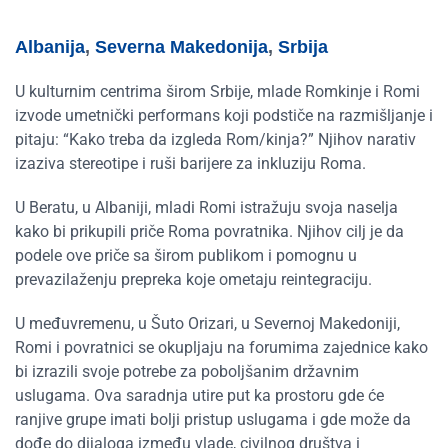
Albanija
,
Severna Makedonija
,
Srbija
U kulturnim centrima širom Srbije, mlade Romkinje i Romi
izvode umetnički performans koji podstiče na razmišljanje i
pitaju: “Kako treba da izgleda Rom/kinja?” Njihov narativ
izaziva stereotipe i ruši barijere za inkluziju Roma.
U Beratu, u Albaniji, mladi Romi istražuju svoja naselja
kako bi prikupili priče Roma povratnika. Njihov cilj je da
podele ove priče sa širom publikom i pomognu u
prevazilaženju prepreka koje ometaju reintegraciju.
U međuvremenu, u Šuto Orizari, u Severnoj Makedoniji,
Romi i povratnici se okupljaju na forumima zajednice kako
bi izrazili svoje potrebe za poboljšanim državnim
uslugama. Ova saradnja utire put ka prostoru gde će
ranjive grupe imati bolji pristup uslugama i gde može da
dođe do dijaloga između vlade, civilnog društva i