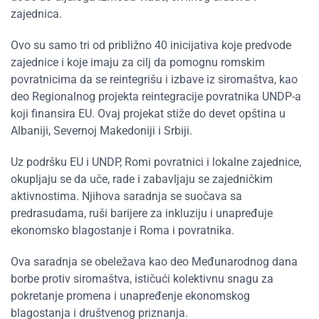
zajednica.
Ovo su samo tri od približno 40 inicijativa koje predvode
zajednice i koje imaju za cilj da pomognu romskim
povratnicima da se reintegrišu i izbave iz siromaštva, kao
deo Regionalnog projekta reintegracije povratnika UNDP-a
koji finansira EU. Ovaj projekat stiže do devet opština u
Albaniji, Severnoj Makedoniji i Srbiji.
Uz podršku EU i UNDP, Romi povratnici i lokalne zajednice,
okupljaju se da uče, rade i zabavljaju se zajedničkim
aktivnostima. Njihova saradnja se suočava sa
predrasudama, ruši barijere za inkluziju i unapređuje
ekonomsko blagostanje i Roma i povratnika.
Ova saradnja se obeležava kao deo Međunarodnog dana
borbe protiv siromaštva, ističući kolektivnu snagu za
pokretanje promena i unapređenje ekonomskog
blagostanja i društvenog priznanja.