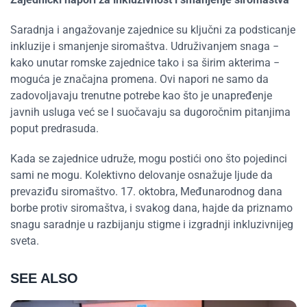
Saradnja i angažovanje zajednice su ključni za podsticanje
inkluzije i smanjenje siromaštva. Udruživanjem snaga −
kako unutar romske zajednice tako i sa širim akterima −
moguća je značajna promena. Ovi napori ne samo da
zadovoljavaju trenutne potrebe kao što je unapređenje
javnih usluga već se I suočavaju sa dugoročnim pitanjima
poput predrasuda.
Kada se zajednice udruže, mogu postići ono što pojedinci
sami ne mogu. Kolektivno delovanje osnažuje ljude da
prevaziđu siromaštvo. 17. oktobra, Međunarodnog dana
borbe protiv siromaštva, i svakog dana, hajde da priznamo
snagu saradnje u razbijanju stigme i izgradnji inkluzivnijeg
sveta.
SEE ALSO