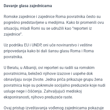
Davanje glasa zajednicama
Romske zajednice i zajednice Roma povratnika često su
pogrešno predstavljene u medijima. Kako bi promenili ovu
situaciju, mladi Romi su se udružili kao “reporteri iz
zajednice”.
Uz podršku EU i UNDP
, oni uče novinarstvo i
veštine
pripovedanja
kako bi dali šansu glasu Roma i Roma
povratnika.
U Beratu, u Albaniji, ovi reporteri su radili sa romskim
povratnicima, beležeći njihove izazove i uspehe dok
obnavljaju svoje živote. Jedna priča prikazuje grupu žena
povratnica koje su pokrenule socijalno preduzeće koje nudi
usluge nege i čišćenja. Zahvaljujući mediskoj
eksponiranosti, njihovo preduzeće raste.
Ovaj pristup izveštavanja vođenog zajednicama pokazuje