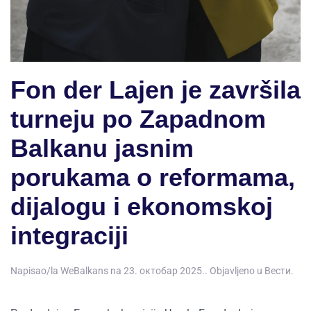
Fon der Lajen je završila
turneju po Zapadnom
Balkanu jasnim
porukama o reformama,
dijalogu i ekonomskoj
integraciji
Napisao/la
WeBalkans
na
23. октобар 2025.
. Objavljeno u
Вести
.