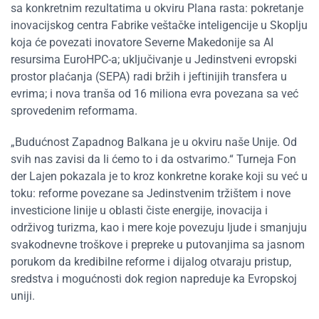
sa konkretnim rezultatima u okviru Plana rasta: pokretanje
inovacijskog centra Fabrike veštačke inteligencije u Skoplju
koja će povezati inovatore Severne Makedonije sa AI
resursima EuroHPC-a; uključivanje u Jedinstveni evropski
prostor plaćanja (SEPA) radi bržih i jeftinijih transfera u
evrima; i nova tranša od 16 miliona evra povezana sa već
sprovedenim reformama.
„Budućnost Zapadnog Balkana je u okviru naše Unije. Od
svih nas zavisi da li ćemo to i da ostvarimo.“ Turneja Fon
der Lajen pokazala je to kroz konkretne korake koji su već u
toku: reforme povezane sa Jedinstvenim tržištem i nove
investicione linije u oblasti čiste energije, inovacija i
održivog turizma, kao i mere koje povezuju ljude i smanjuju
svakodnevne troškove i prepreke u putovanjima sa jasnom
porukom da kredibilne reforme i dijalog otvaraju pristup,
sredstva i mogućnosti dok region napreduje ka Evropskoj
uniji.