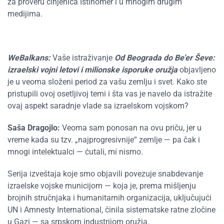
za proveru činjenica Istinomer i u mnogim drugim
medijima.
WeBalkans:
Vaše istraživanje
Od Beograda do Be’er Ševe:
izraelski vojni letovi i milionske isporuke oružja
objavljeno
je u veoma složeni period za vašu zemlju i svet. Kako ste
pristupili ovoj osetljivoj temi i šta vas je navelo da istražite
ovaj aspekt saradnje vlade sa izraelskom vojskom?
Saša Dragojlo:
Veoma sam ponosan na ovu priču, jer u
vreme kada su tzv. „najprogresivnije“ zemlje — pa čak i
mnogi intelektualci — ćutali, mi nismo.
Serija izveštaja koje smo objavili povezuje snabdevanje
izraelske vojske municijom — koja je, prema mišljenju
brojnih stručnjaka i humanitarnih organizacija, uključujući
UN i Amnesty International, činila sistematske ratne zločine
u Gazi — sa srpskom industrijom oružja.