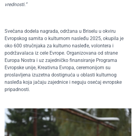
vrednosti.“
Svečana dodela nagrada, održana u Briselu u okviru
Evropskog samita o kulturnom nasleđu 2025, okupila je
oko 600 stručnjaka za kulturno nasleđe, volontera i
podržavalaca iz cele Evrope. Organizovana od strane
Europa Nostra i uz zajedničko finansiranje Programa
Evropske unije, Kreativna Evropa, ceremonijom su
proslavljena izuzetna dostignuća u oblasti kulturnog
nasleđa koja jačaju zajednice i neguju osećaj evropske
pripadnosti.