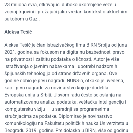
23 miliona evra, otkrivajući duboko ukorenjene veze u
vojnoj trgovini i pružajući jako vredan kontekst o aktuelnim
sukobom u Gazi.
Aleksa Tešić
Aleksa Tešić je član istraživačkog tima BIRN Srbija od juna
2021. godine, sa fokusom na digitalnu bezbednost, pravo
na privatnost i zaštitu podataka o ličnosti. Autor je više
istraživanja o javnim nabavkama i upotrebi nadzornih i
špijunskih tehnologija od strane državnih organa. Ove
godine dobio je prvu nagradu NUNS-a, otkako je uvedena,
kao i prvu nagradu za novinarstvo koju je dodelila
Evropska unija u Srbiji. U svom radu često se oslanja na
automatizovanu analizu podataka, veštačku inteligenciju i
kompjutersku viziju — u saradnji sa programerima i
stručnjacima za podatke. Diplomirao je novinarstvo i
komunikologiju na Fakultetu političkih nauka Univerziteta u
Beogradu 2019. godine. Pre dolaska u BIRN, više od godinu