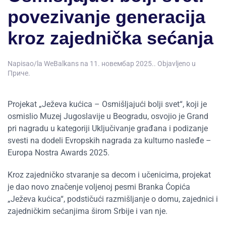
povezivanje generacija
kroz zajednička sećanja
Napisao/la
WeBalkans
na
11. новембар 2025.
. Objavljeno u
Приче
.
Projekat „Ježeva kućica – Osmišljajući bolji svet“, koji je
osmislio Muzej Jugoslavije u Beogradu, osvojio je Grand
pri nagradu u kategoriji Uključivanje građana i podizanje
svesti na dodeli Evropskih nagrada za kulturno nasleđe –
Europa Nostra Awards 2025.
Kroz zajedničko stvaranje sa decom i učenicima, projekat
je dao novo značenje voljenoj pesmi Branka Ćopića
„Ježeva kućica“, podstičući razmišljanje o domu, zajednici i
zajedničkim sećanjima širom Srbije i van nje.