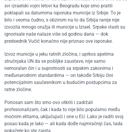
svi izraelski vojni letovi ka Beogradu koje smo pratili
poklapali sa datumima isporuka municije iz Srbije. To je
bilo i veoma čudno, s obzirom na to da Srbija ranije nije
izvozila mnogo oružja ili municije u Izrael. Srpske vlasti su
ignorisale naše nalaze više od godinu dana — dok
predsednik Vučić konačno nije priznao ove isporuke.
Izvoz municije u jeku ratnih zločina, i uprkos apelima
stručnjaka UN da se pošiljke zaustave, nije samo
nemoralan čin i u suprotnosti sa srpskim zakonima i
međunarodnim standardima — on takođe Srbiju čini
potencijalnim saučesnikom u budućim postupcima za
ratne zločine.
Ponosan sam što smo ovo otkrili i zadržali
profesionalizam, čak i kada to nije bilo popularno među
moćnim elitama, uključujući i one u EU. Lako je raditi svoj
posao kada je lako — ali kada dođe najmračniji čas, tada
pokažete ko ste zaista.