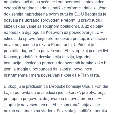
naglašavajući da su sećanje i odgovornost sastavni deo
evropskih vrednosti i da su održive reforme i dalje ključne
dok zemlja napreduje na svom putu ka EU. U Beogradu je
pozvala na ubrzano sprovođenje reformi u pravosuđu i
bliže usklađivanje sa spoljnom politikom EU, uz opipljiv
napredak u dijalogu sa Kosovom uz posredovanje EU —
ističući da sprovođenje reformi otvara pristup, investicije i
nove mogućnosti u okviru Plana rasta. U Prištini je
potvrdila dugoročnu posvećenost EU evropskoj perspektivi
Kosova, podstičući deeskalaciju tenzija, izgradnju
institucija i doslednu primenu dogovorenih koraka kako bi
zemlja mogla u potpunosti da iskoristi povoljnosti
instrumenata i mera povezivanja koje daje Plan rasta.
U Skoplju je predsednica Evropske komisije Ursula Fon der
Lajen ponovila da je „sledeći i jedini korak“, pre otvaranja
pristupnih pregovora, dogovorena ustavna promena —
„Lopta je na vašem terenu. EU je spremna“, objavila je
nakon sastanaka sa vladom. Povezala je političku poruku