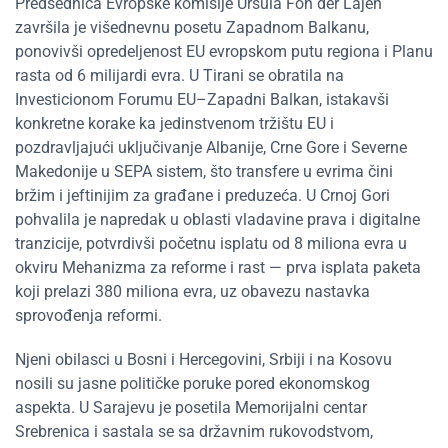
Predsednica Evropske komisije Ursula Fon der Lajen
završila je višednevnu posetu Zapadnom Balkanu,
ponovivši opredeljenost EU evropskom putu regiona i Planu
rasta od 6 milijardi evra. U Tirani se obratila na
Investicionom Forumu EU–Zapadni Balkan, istakavši
konkretne korake ka jedinstvenom tržištu EU i
pozdravljajući uključivanje Albanije, Crne Gore i Severne
Makedonije u SEPA sistem, što transfere u evrima čini
bržim i jeftinijim za građane i preduzeća. U Crnoj Gori
pohvalila je napredak u oblasti vladavine prava i digitalne
tranzicije, potvrdivši početnu isplatu od 8 miliona evra u
okviru Mehanizma za reforme i rast — prva isplata paketa
koji prelazi 380 miliona evra, uz obavezu nastavka
sprovođenja reformi.
Njeni obilasci u Bosni i Hercegovini, Srbiji i na Kosovu
nosili su jasne političke poruke pored ekonomskog
aspekta. U Sarajevu je posetila Memorijalni centar
Srebrenica i sastala se sa državnim rukovodstvom,