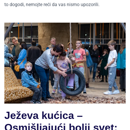
to dogodi, nemojte reći da vas nismo upozorili.
Ježeva kućica –
Osmišljajući bolji svet: