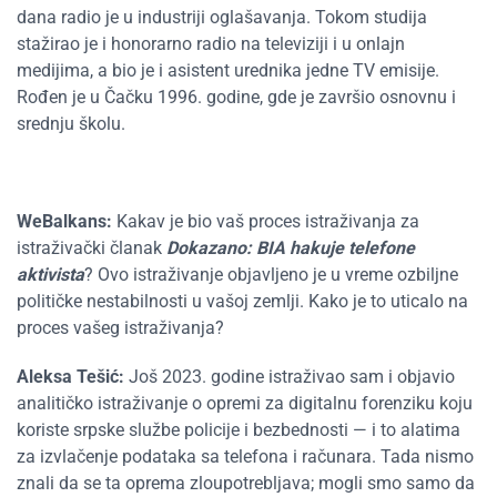
dana radio je u industriji oglašavanja. Tokom studija
stažirao je i honorarno radio na televiziji i u onlajn
medijima, a bio je i asistent urednika jedne TV emisije.
Rođen je u Čačku 1996. godine, gde je završio osnovnu i
srednju školu.
WeBalkans:
Kakav je bio vaš proces istraživanja za
istraživački članak
Dokazano: BIA hakuje telefone
aktivista
? Ovo istraživanje objavljeno je u vreme ozbiljne
političke nestabilnosti u vašoj zemlji. Kako je to uticalo na
proces vašeg istraživanja?
Aleksa Tešić:
Još 2023. godine istraživao sam i objavio
analitičko istraživanje o opremi za digitalnu forenziku koju
koriste srpske službe policije i bezbednosti — i to alatima
za izvlačenje podataka sa telefona i računara. Tada nismo
znali da se ta oprema zloupotrebljava; mogli smo samo da