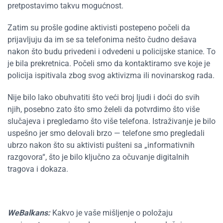
pretpostavimo takvu mogućnost.
Zatim su prošle godine aktivisti postepeno počeli da
prijavljuju da im se sa telefonima nešto čudno dešava
nakon što budu privedeni i odvedeni u policijske stanice. To
je bila prekretnica. Počeli smo da kontaktiramo sve koje je
policija ispitivala zbog svog aktivizma ili novinarskog rada.
Nije bilo lako obuhvatiti što veći broj ljudi i doći do svih
njih, posebno zato što smo želeli da potvrdimo što više
slučajeva i pregledamo što više telefona. Istraživanje je bilo
uspešno jer smo delovali brzo — telefone smo pregledali
ubrzo nakon što su aktivisti pušteni sa „informativnih
razgovora“, što je bilo ključno za očuvanje digitalnih
tragova i dokaza.
WeBalkans:
Kakvo je vaše mišljenje o položaju