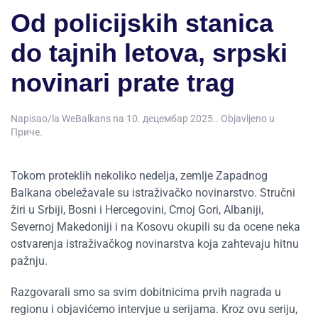
Od policijskih stanica
do tajnih letova, srpski
novinari prate trag
Napisao/la
WeBalkans
na
10. децембар 2025.
. Objavljeno u
Приче
.
Tokom proteklih nekoliko nedelja, zemlje Zapadnog
Balkana obeležavale su istraživačko novinarstvo. Stručni
žiri u Srbiji, Bosni i Hercegovini, Crnoj Gori, Albaniji,
Severnoj Makedoniji i na Kosovu okupili su da ocene neka
ostvarenja istraživačkog novinarstva koja zahtevaju hitnu
pažnju.
Razgovarali smo sa svim dobitnicima prvih nagrada u
regionu i objavićemo intervjue u serijama. Kroz ovu seriju,