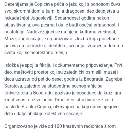
Decenijama je Ćopićeva priča o ježu koji s ponosom čuva
svoj skromni dom u šumi bila dragoceni deo detinjstva u
nekadašnjoj Jugoslaviji. Sedamdeset godina nakon
objavljivanja, ova pesma i dalje budi osećaj pripadnosti i
nostalgije. Nadovezujući se na njenu kulturnu vrednost,
Muzej Jugoslavije je organizovao izložbu koja posetioce
poziva da razmisle o identitetu, sećanju i značenju doma u
svetu koji se neprestano menja.
Izložba je spojila fikciju i dokumentarno pripovedanje. Prvi
deo, maštoviti prostor koji su zajednički osmislili muzej i
deca uzrasta od pet do deset godina iz Beograda, Zagreba i
Sarajeva, zajedno sa studentima scenografije sa
Univerziteta u Beogradu, pozivao je posetioce da kroz igru i
kreativnost dožive priču. Drugi deo istraživao je život i
nasleđe Branka Ćopića, otkrivajući na koji način njegovo
delo i dalje oblikuje kolektivno sećanje.
Organizovano je više od 100 kreativnih radionica širom