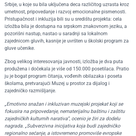
Srbije, u koje su bila uključena deca različitog uzrasta kroz
umetnost, pripovedanje i razvoj emocionalne pismenosti.
Pristupačnost i inkluzija bili su u središtu projekta: cela
izložba bila je dostupna na srpskom znakovnom jeziku, a
pozorišni nastup, nastao u saradnji sa lokalnom
zajednicom gluvih, kasnije je uvršten u školski program za
gluve učenike.
Zbog velikog interesovanja javnosti, izložba je dva puta
produžena i dočekala je više od 150.000 posetilaca. Pratio
ju je bogat program čitanja, vođenih obilazaka i poseta
školama, pretvarajući Muzej u prostor za dijalog i
zajedničko razmišljanje.
„Emotivno snažan i inkluzivan muzejski projekat koji se
fokusira na pripovedanje, nematerijalnu baštinu i zaštitu
zajedničkih kulturnih narativa“, ocenio je žiri za dodelu
nagrada. „Subverzivna inicijativa koja budi zajedničko
regionalno sećanje, a istovremeno promoviše evropske