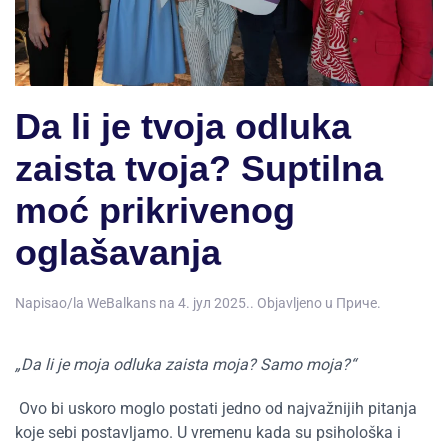
Da li je tvoja odluka
zaista tvoja? Suptilna
moć prikrivenog
oglašavanja
Napisao/la
WeBalkans
na
4. јул 2025.
. Objavljeno u
Приче
.
„Da li je moja odluka zaista moja? Samo moja?“
Ovo bi uskoro moglo postati jedno od najvažnijih pitanja
koje sebi postavljamo. U vremenu kada su psihološka i