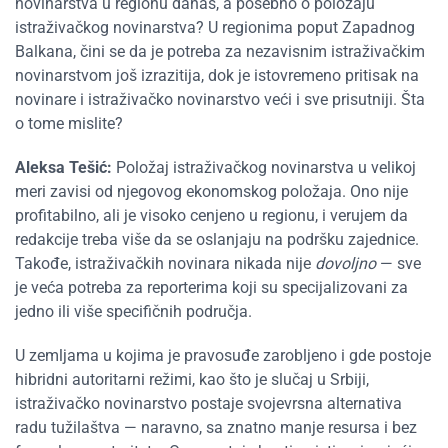
novinarstva u regionu danas, a posebno o položaju
istraživačkog novinarstva? U regionima poput Zapadnog
Balkana, čini se da je potreba za nezavisnim istraživačkim
novinarstvom još izrazitija, dok je istovremeno pritisak na
novinare i istraživačko novinarstvo veći i sve prisutniji. Šta
o tome mislite?
Aleksa Tešić:
Položaj istraživačkog novinarstva u velikoj
meri zavisi od njegovog ekonomskog položaja. Ono nije
profitabilno, ali je visoko cenjeno u regionu, i verujem da
redakcije treba više da se oslanjaju na podršku zajednice.
Takođe, istraživačkih novinara nikada nije
dovoljno
— sve
je veća potreba za reporterima koji su specijalizovani za
jedno ili više specifičnih područja.
U zemljama u kojima je pravosuđe zarobljeno i gde postoje
hibridni autoritarni režimi, kao što je slučaj u Srbiji,
istraživačko novinarstvo postaje svojevrsna alternativa
radu tužilaštva — naravno, sa znatno manje resursa i bez