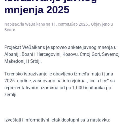
mnjenja 2025
Napisao/la
WeBalkans
na
11. септембар 2025.
. Objavljeno u
Вести
.
Projekat WeBalkans je sproveo ankete javnog mnenja u
Albaniji, Bosni i Hercegovini, Kosovu, Crnoj Gori, Severnoj
Makedoniji i Srbiji.
Terensko istraživanje je obavljeno između maja i juna
2025. godine, zasnovano na intervjuima „lice-u-lice“ sa
reprezentativnim uzorcima od po 1.000 ispitanika po
zemlji.
Izveštaji i
informativni letak
dostupni su u nastavku: