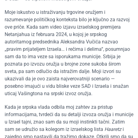
Moje iskustvo u istraživanju trgovine oružjem i
razumevanje političkog konteksta bilo je ključno za razvoj
ove priče. Kada sam video izjavu izraelskog premijera
Netanjahua iz februara 2024, u kojoj je srpskog
autoritarnog predsednika Aleksandra Vučića nazvao
„pravim prijateljem Izraela… i rečima i delima“, posumnjao
sam da to ima veze sa isporukama municije. Srbija je
poznata po izvozu oružja u brojne zone sukoba širom
sveta, pa sam odlučio da istražim dalje. Moji izvori su
ukazivali da je ovo zaista najverovatniji scenario —
posebno imajući u vidu bliske veze SAD i Izraela i snažan
uticaj Vašingtona na srpski izvoz oružja.
Kada je srpska vlada odbila moj zahtev za pristup
informacijama, tvrdeći da su detalji izvoza oružja i municije
u Izrael tajni, znao sam da su moji instinkti tačni. Zatim
sam se udružio sa kolegom iz izraelskog lista
Haaretz
i
zajedno smo nastavili da tražimo dokaze. Otkrili smo da su