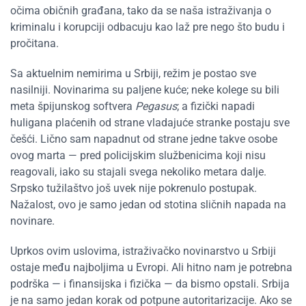
očima običnih građana, tako da se naša istraživanja o
kriminalu i korupciji odbacuju kao laž pre nego što budu i
pročitana.
Sa aktuelnim nemirima u Srbiji, režim je postao sve
nasilniji. Novinarima su paljene kuće; neke kolege su bili
meta špijunskog softvera
Pegasus
; a fizički napadi
huligana plaćenih od strane vladajuće stranke postaju sve
češći. Lično sam napadnut od strane jedne takve osobe
ovog marta — pred policijskim službenicima koji nisu
reagovali, iako su stajali svega nekoliko metara dalje.
Srpsko tužilaštvo još uvek nije pokrenulo postupak.
Nažalost, ovo je samo jedan od stotina sličnih napada na
novinare.
Uprkos ovim uslovima, istraživačko novinarstvo u Srbiji
ostaje među najboljima u Evropi. Ali hitno nam je potrebna
podrška — i finansijska i fizička — da bismo opstali. Srbija
je na samo jedan korak od potpune autoritarizacije. Ako se