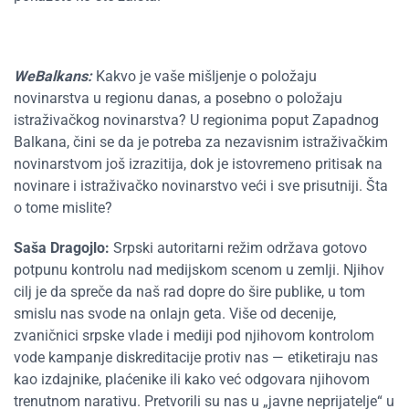
WeBalkans:
Kakvo je vaše mišljenje o položaju
novinarstva u regionu danas, a posebno o položaju
istraživačkog novinarstva? U regionima poput Zapadnog
Balkana, čini se da je potreba za nezavisnim istraživačkim
novinarstvom još izrazitija, dok je istovremeno pritisak na
novinare i istraživačko novinarstvo veći i sve prisutniji. Šta
o tome mislite?
Saša Dragojlo:
Srpski autoritarni režim održava gotovo
potpunu kontrolu nad medijskom scenom u zemlji. Njihov
cilj je da spreče da naš rad dopre do šire publike, u tom
smislu nas svode na onlajn geta. Više od decenije,
zvaničnici srpske vlade i mediji pod njihovom kontrolom
vode kampanje diskreditacije protiv nas — etiketiraju nas
kao izdajnike, plaćenike ili kako već odgovara njihovom
trenutnom narativu. Pretvorili su nas u „javne neprijatelje“ u