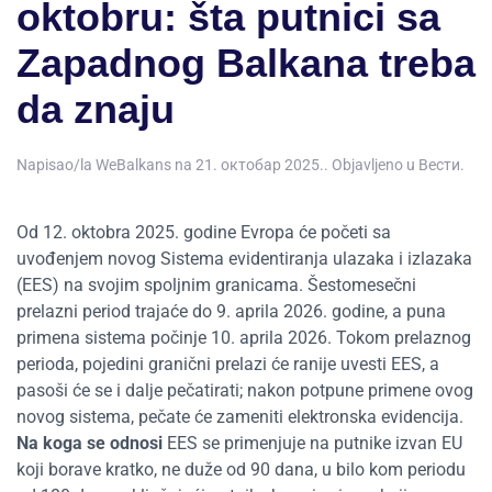
oktobru: šta putnici sa
Zapadnog Balkana treba
da znaju
Napisao/la
WeBalkans
na
21. октобар 2025.
. Objavljeno u
Вести
.
Od 12. oktobra 2025. godine Evropa će početi sa
uvođenjem novog Sistema evidentiranja ulazaka i izlazaka
(EES) na svojim spoljnim granicama. Šestomesečni
prelazni period trajaće do 9. aprila 2026. godine, a puna
primena sistema počinje 10. aprila 2026. Tokom prelaznog
perioda, pojedini granični prelazi će ranije uvesti EES, a
pasoši će se i dalje pečatirati; nakon potpune primene ovog
novog sistema, pečate će zameniti elektronska evidencija.
Na koga se odnosi
EES se primenjuje na putnike izvan EU
koji borave kratko, ne duže od 90 dana, u bilo kom periodu