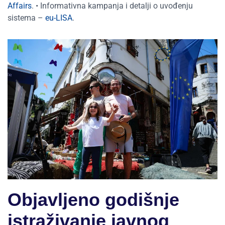
Affairs
. • Informativna kampanja i detalji o uvođenju
sistema –
eu-LISA
.
Objavljeno godišnje
istraživanje javnog