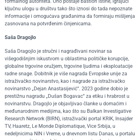
formalnog autoriteta. Ono postaje bastion istine, igrajući
ključnu ulogu u društvu tako što iznosi do tada nepoznate
informacije i omogućava građanima da formiraju mišljenja
zasnovana na potvrđenim činjenicama.
Saša Dragojlo
Saša Dragojlo je stručni i nagrađivani novinar sa
višegodišnjim iskustvom u oblastima političke korupcije,
globalne trgovine oružjem, trgovine ljudima i eksploatacije
radne snage. Dobitnik je više nagrada Evropske unije za
istraživačko novinarstvo, kao i nagrade za istraživačko
novinarstvo „Dejan Anastasijević“. 2023 godine dobio je
prestižnu nagradu „Dušan Bogavac“ za etiku i hrabrost u
novinarstvu. Dragojlo je objavljivao članke u domaćim i
međunarodnim medijima, kao što su Balkan Investigative
Research Network (BIRN), istraživački portal KRIK, Insajder
TV, Haaretz, Le Monde Diplomatique, Vice Srbija, u
nedeljnicima NIN i Vreme, u dnevnom listu Danas, u portalu