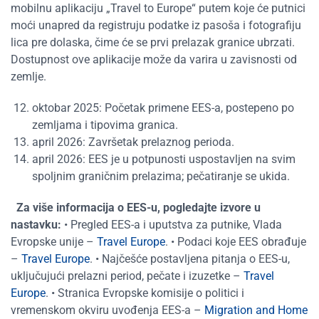
mobilnu aplikaciju „Travel to Europe“ putem koje će putnici
moći unapred da registruju podatke iz pasoša i fotografiju
lica pre dolaska, čime će se prvi prelazak granice ubrzati.
Dostupnost ove aplikacije može da varira u zavisnosti od
zemlje.
oktobar 2025: Početak primene EES-a, postepeno po
zemljama i tipovima granica.
april 2026: Završetak prelaznog perioda.
april 2026: EES je u potpunosti uspostavljen na svim
spoljnim graničnim prelazima; pečatiranje se ukida.
Za više informacija o EES-u, pogledajte izvore u
nastavku:
• Pregled EES-a i uputstva za putnike, Vlada
Evropske unije –
Travel Europe
. • Podaci koje EES obrađuje
–
Travel Europe
. • Najčešće postavljena pitanja o EES-u,
uključujući prelazni period, pečate i izuzetke –
Travel
Europe
. • Stranica Evropske komisije o politici i
vremenskom okviru uvođenja EES-a –
Migration and Home