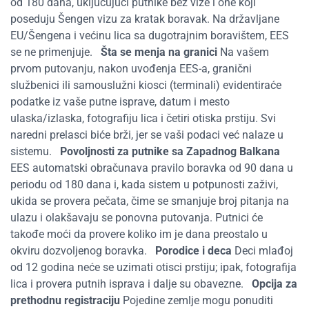
od 180 dana, uključujući putnike bez vize i one koji
poseduju Šengen vizu za kratak boravak. Na državljane
EU/Šengena i većinu lica sa dugotrajnim boravištem, EES
se ne primenjuje.
Šta se menja na granici
Na vašem
prvom putovanju, nakon uvođenja EES-a, granični
službenici ili samouslužni kiosci (terminali) evidentiraće
podatke iz vaše putne isprave, datum i mesto
ulaska/izlaska, fotografiju lica i četiri otiska prstiju. Svi
naredni prelasci biće brži, jer se vaši podaci već nalaze u
sistemu.
Povoljnosti za putnike sa Zapadnog Balkana
EES automatski obračunava pravilo boravka od 90 dana u
periodu od 180 dana i, kada sistem u potpunosti zaživi,
ukida se provera pečata, čime se smanjuje broj pitanja na
ulazu i olakšavaju se ponovna putovanja. Putnici će
takođe moći da provere koliko im je dana preostalo u
okviru dozvoljenog boravka.
Porodice i deca
Deci mlađoj
od 12 godina neće se uzimati otisci prstiju; ipak, fotografija
lica i provera putnih isprava i dalje su obavezne.
Opcija za
prethodnu registraciju
Pojedine zemlje mogu ponuditi