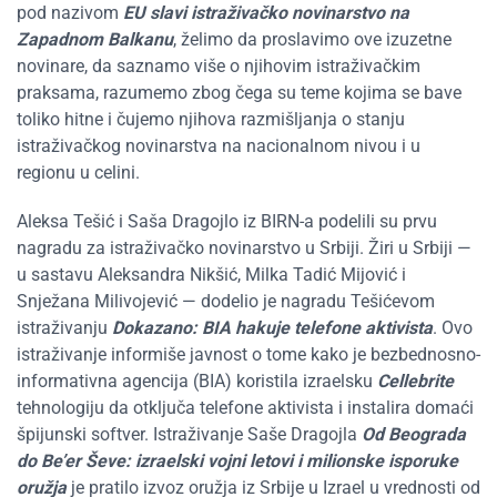
pod nazivom
EU slavi istraživačko novinarstvo na
Zapadnom Balkanu
, želimo da proslavimo ove izuzetne
novinare, da saznamo više o njihovim istraživačkim
praksama, razumemo zbog čega su teme kojima se bave
toliko hitne i čujemo njihova razmišljanja o stanju
istraživačkog novinarstva na nacionalnom nivou i u
regionu u celini.
Aleksa Tešić i Saša Dragojlo iz BIRN-a podelili su prvu
nagradu za istraživačko novinarstvo u Srbiji. Žiri u Srbiji —
u sastavu Aleksandra Nikšić, Milka Tadić Mijović i
Snježana Milivojević — dodelio je nagradu Tešićevom
istraživanju
Dokazano: BIA hakuje telefone aktivista
. Ovo
istraživanje informiše javnost o tome kako je bezbednosno-
informativna agencija (BIA) koristila izraelsku
Cellebrite
tehnologiju da otključa telefone aktivista i instalira domaći
špijunski softver. Istraživanje Saše Dragojla
Od Beograda
do Be’er Ševe: izraelski vojni letovi i milionske isporuke
oružja
je pratilo izvoz oružja iz Srbije u Izrael u vrednosti od