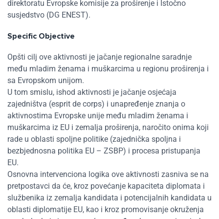
direktoratu Evropske komisije za proširenje i Istočno
susjedstvo (DG ENEST).
Specific Objective
Opšti cilj ove aktivnosti je jačanje regionalne saradnje
među mladim ženama i muškarcima u regionu proširenja i
sa Evropskom unijom.
U tom smislu, ishod aktivnosti je jačanje osjećaja
zajedništva (esprit de corps) i unapređenje znanja o
aktivnostima Evropske unije među mladim ženama i
muškarcima iz EU i zemalja proširenja, naročito onima koji
Res
rade u oblasti spoljne politike (zajednička spoljna i
bezbjednosna politika EU – ZSBP) i procesa pristupanja
EU.
Zoom
Osnovna intervenciona logika ove aktivnosti zasniva se na
pretpostavci da će, kroz povećanje kapaciteta diplomata i
Zoom
službenika iz zemalja kandidata i potencijalnih kandidata u
oblasti diplomatije EU, kao i kroz promovisanje okruženja