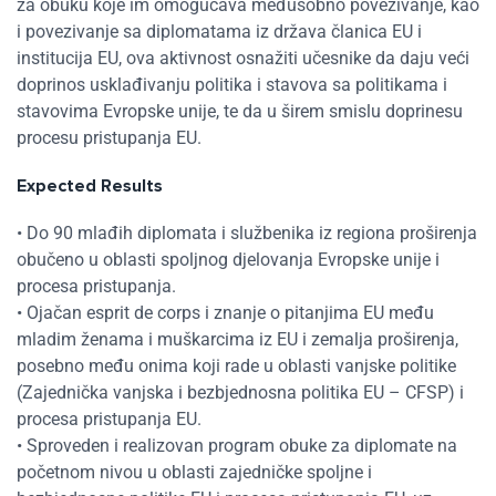
za obuku koje im omogućava međusobno povezivanje, kao
i povezivanje sa diplomatama iz država članica EU i
institucija EU, ova aktivnost osnažiti učesnike da daju veći
doprinos usklađivanju politika i stavova sa politikama i
stavovima Evropske unije, te da u širem smislu doprinesu
procesu pristupanja EU.
Expected Results
• Do 90 mlađih diplomata i službenika iz regiona proširenja
obučeno u oblasti spoljnog djelovanja Evropske unije i
procesa pristupanja.
• Ojačan esprit de corps i znanje o pitanjima EU među
mladim ženama i muškarcima iz EU i zemalja proširenja,
posebno među onima koji rade u oblasti vanjske politike
(Zajednička vanjska i bezbjednosna politika EU – CFSP) i
procesa pristupanja EU.
• Sproveden i realizovan program obuke za diplomate na
početnom nivou u oblasti zajedničke spoljne i