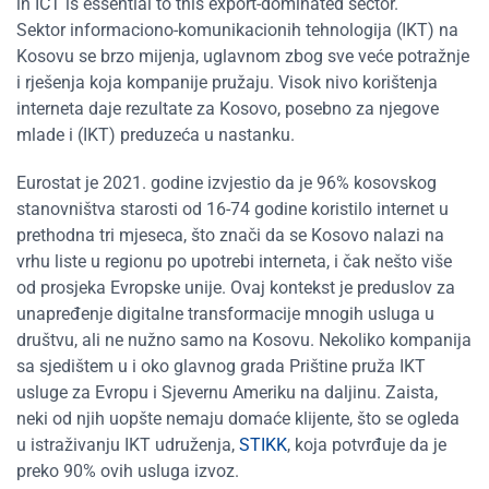
in ICT is essential to this export-dominated sector.
Sektor informaciono-komunikacionih tehnologija (IKT) na
Kosovu se brzo mijenja, uglavnom zbog sve veće potražnje
i rješenja koja kompanije pružaju. Visok nivo korištenja
interneta daje rezultate za Kosovo, posebno za njegove
mlade i (IKT) preduzeća u nastanku.
Eurostat je 2021. godine izvjestio da je 96% kosovskog
stanovništva starosti od 16-74 godine koristilo internet u
prethodna tri mjeseca, što znači da se Kosovo nalazi na
vrhu liste u regionu po upotrebi interneta, i čak nešto više
od prosjeka Evropske unije. Ovaj kontekst je preduslov za
unapređenje digitalne transformacije mnogih usluga u
društvu, ali ne nužno samo na Kosovu. Nekoliko kompanija
sa sjedištem u i oko glavnog grada Prištine pruža IKT
usluge za Evropu i Sjevernu Ameriku na daljinu. Zaista,
neki od njih uopšte nemaju domaće klijente, što se ogleda
u istraživanju IKT udruženja,
STIKK
, koja potvrđuje da je
preko 90% ovih usluga izvoz.