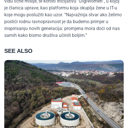
vidu lične misije, te koristi inicijativu “DigiWomen”, u kojoj
je članica uprave, kao platformu koja okuplja žene u IT-u
koje mogu poslužiti kao uzor. “Najvažnija stvar ako želimo
postići rodnu ravnopravnost je da budemo primjer u
inspirisanju novih generacija: promjena mora doći od nas
samih kako bismo društva učinili boljim.”
SEE ALSO