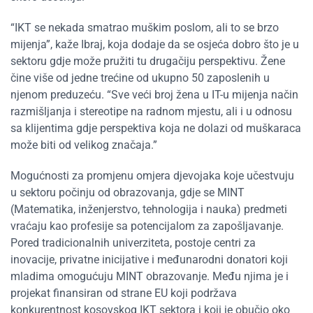
“IKT se nekada smatrao muškim poslom, ali to se brzo
mijenja”, kaže Ibraj, koja dodaje da se osjeća dobro što je u
sektoru gdje može pružiti tu drugačiju perspektivu. Žene
čine više od jedne trećine od ukupno 50 zaposlenih u
njenom preduzeću. “Sve veći broj žena u IT-u mijenja način
razmišljanja i stereotipe na radnom mjestu, ali i u odnosu
sa klijentima gdje perspektiva koja ne dolazi od muškaraca
može biti od velikog značaja.”
Mogućnosti za promjenu omjera djevojaka koje učestvuju
u sektoru počinju od obrazovanja, gdje se MINT
(Matematika, inženjerstvo, tehnologija i nauka) predmeti
vraćaju kao profesije sa potencijalom za zapošljavanje.
Pored tradicionalnih univerziteta, postoje centri za
inovacije, privatne inicijative i međunarodni donatori koji
mladima omogućuju MINT obrazovanje. Među njima je i
projekat finansiran od strane EU koji podržava
konkurentnost kosovskog IKT sektora i koji je obučio oko