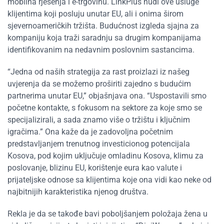
mobilna rješenja i e-trgovinu. LinkPlus nudi ove usluge
klijentima koji posluju unutar EU, ali i onima širom
sjevernoameričkih tržišta. Budućnost izgleda sjajna za
kompaniju koja traži saradnju sa drugim kompanijama
identifikovanim na nedavnim poslovnim sastancima.
“Jedna od naših strategija za rast proizlazi iz našeg
uvjerenja da se možemo proširiti zajedno s budućim
partnerima unutar EU,” objašnjava ona. “Uspostavili smo
početne kontakte, s fokusom na sektore za koje smo se
specijalizirali, a sada znamo više o tržištu i ključnim
igračima.” Ona kaže da je zadovoljna početnim
predstavljanjem trenutnog investicionog potencijala
Kosova, pod kojim uključuje omladinu Kosova, klimu za
poslovanje, blizinu EU, korištenje eura kao valute i
prijateljske odnose sa klijentima koje ona vidi kao neke od
najbitnijih karakteristika njenog društva.
Rekla je da se takođe bavi poboljšanjem položaja žena u