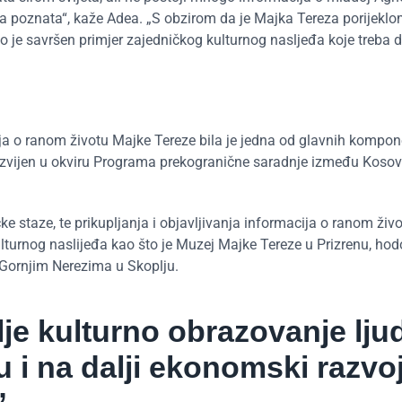
la poznata“, kaže Adea. „S obzirom da je Majka Tereza porijeklo
vo je savršen primjer zajedničkog kulturnog nasljeđa koje treba 
acija o ranom životu Majke Tereze bila je jedna od glavnih kompon
razvijen u okviru Programa prekogranične saradnje između Kosov
 staze, te prikupljanja i objavljivanja informacija o ranom živ
kulturnog naslijeđa kao što je Muzej Majke Tereze u Prizrenu, ho
 Gornjim Nerezima u Skoplju.
lje kulturno obrazovanje ljud
i na dalji ekonomski razvo