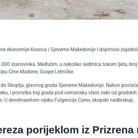
ne ekonomije Kosova i Sjeverne Makedonije i doprinosi zajedn
5.000 stanovnika. Međutim, u nekoliko sedmica tokom ljeta, broj 
kipu Crne Madone, Gospe Letničke.
eže do Skoplja, glavnog grada Sjeverne Makedonije. Nakon povlač
ijeku, i povratka tog grada pod osmansku vlast, neki od gradskih
ne. U devetnaestom vijeku Fulgencije Carev, skopski nadbiskup,
reza porijeklom iz Prizrena