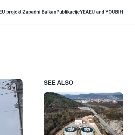
EU projekti
Zapadni Balkan
Publikacije
YEA
EU and YOU
BIH
SEE ALSO