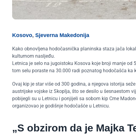
Kosovo
,
Sjeverna Makedonija
Kako obnovljena hodočasnička planinska staza jača lokal
kulturnom nasljeđu.
Letnica je selo na jugoistoku Kosova koje broji manje od 
tom selu poraste na 30.000 radi poznatog hodočašća ka 
Ovaj kip je star više od 300 godina, a njegova istorija s
austrijske vojske iz Skoplja, što se desilo u šesnaestom v
pobijegli su u Letnicu i ponjijeli sa sobom kip Crne Mado
organizovao je godišnje hodočašće u Letnicu.
„S obzirom da je Majka Te