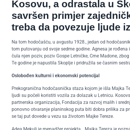
Kosovu, a odrastala u Sko
savršen primjer zajednič
treba da povezuje ljude iz
Na tom hodočašću, u avgustu 1928., jedan od hodočasnika 
tom putovanju od svoje sedme godine. Agnesa je rođena i ž
čula njen poziv, poziv Gospe Letničke, Crne Madone, zbog 
Te godine je napustila Skoplje i pridružila se časnim sest
Oslobođen kulturni i ekonomski potencijal
Prekogranična hodočasnička staza kojom je išla Majka Tere
ljudi su počeli koristiti vozila za dolazak u Letnicu. Kos
partnerska organizacija, Fondacija za razvoj malih i sredn
ponovno otvaranje planinskog puta biti dobra prilika za 
se taj put dovede u vezu sa životom Majke Tereze.
Adea Mekuli je menadžer projekta. „Majka Tereza je poznat