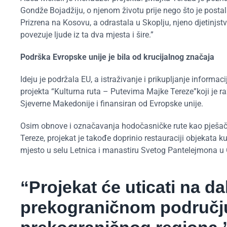
Gondže Bojadžiju, o njenom životu prije nego što je posta
Prizrena na Kosovu, a odrastala u Skoplju, njeno djetinjst
povezuje ljude iz ta dva mjesta i šire.”
Podrška Evropske unije je bila od krucijalnog značaja
Ideju je podržala EU, a istraživanje i prikupljanje inform
projekta “Kulturna ruta – Putevima Majke Tereze”koji je 
Sjeverne Makedonije i finansiran od Evropske unije.
Osim obnove i označavanja hodočasničke rute kao pješačke
Tereze, projekat je takođe doprinio restauraciji objekata 
mjesto u selu Letnica i manastiru Svetog Pantelejmona u
“Projekat će uticati na da
prekograničnom području 