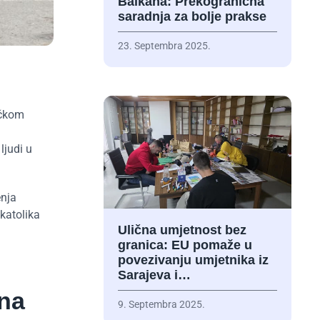
Balkana: Prekogranična
saradnja za bolje prakse
23. Septembra 2025.
ičkom
ljudi u
enja
 katolika
Ulična umjetnost bez
granica: EU pomaže u
povezivanju umjetnika iz
Sarajeva i…
 na
9. Septembra 2025.