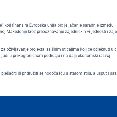
”
e“ koji finansira Evropska unija bio je jačanje saradnje između
rnoj Makedoniji kroz prepoznavanje zajedničkih vrijednosti i zaje
a oživljavanje projekta, sa širim uticajima koji će odjeknuti u c
e ljudi u prekograničnom području i na dalji ekonomski razvoj
ješačiti ili pridružiti se hodočašću u starom stilu, a usput i saz