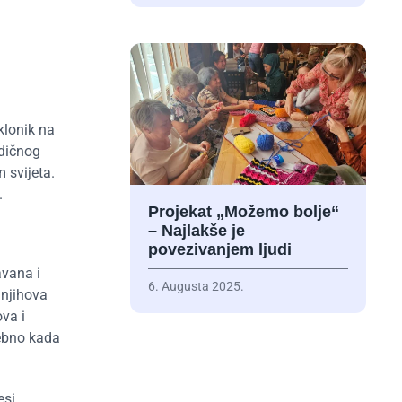
klonik na
odičnog
 svijeta.
.
Projekat „Možemo bolje“
– Najlakše je
povezivanjem ljudi
avana i
6. Augusta 2025.
 njihova
ova i
sebno kada
esi