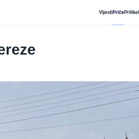
Vijesti
Priče
Prilike
ereze