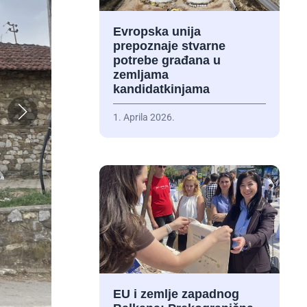
Evropska unija
prepoznaje stvarne
potrebe građana u
zemljama
kandidatkinjama
1. Aprila 2026.
EU i zemlje zapadnog