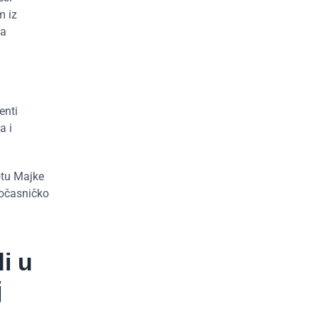
m iz
da
enti
a i
otu Majke
dočasničko
i u
j