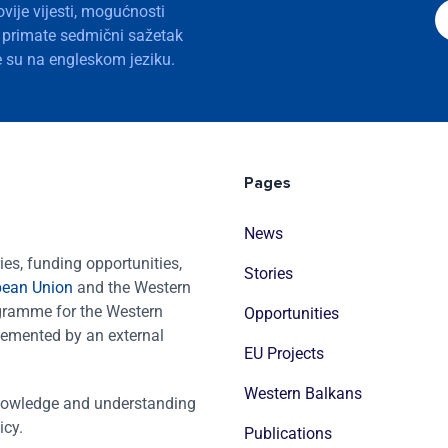
ovije vijesti, mogućnosti
a primate sedmični sažetak
nje su na engleskom jeziku.
Pages
News
es, funding opportunities,
Stories
pean Union
and the Western
ogramme for the Western
Opportunities
emented by an external
EU Projects
Western Balkans
nowledge and understanding
icy.
Publications