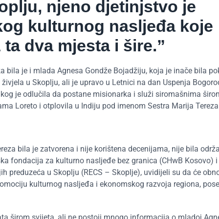
plju, njeno djetinjstvo je
kog kulturnog nasljeđa koje
 ta dva mjesta i šire.”
bila je i mlada Agnesa Gondže Bojadžiju, koja je inače bila po
ivjela u Skoplju, ali je upravo u Letnici na dan Uspenja Bogor
kog je odlučila da postane misionarka i služi siromašnima širom
rama Loreto i otplovila u Indiju pod imenom Sestra Marija Tereza
za bila je zatvorena i nije korištena decenijama, nije bila održ
ovska fondacija za kulturno nasljeđe bez granica (CHwB Kosovo) i
jih preduzeća u Skoplju (RECS – Skoplje), uvidijeli su da će obn
promociju kulturnog nasljeđa i ekonomskog razvoja regiona, po
a širom svijeta, ali ne postoji mnogo informacija o mladoj Agn