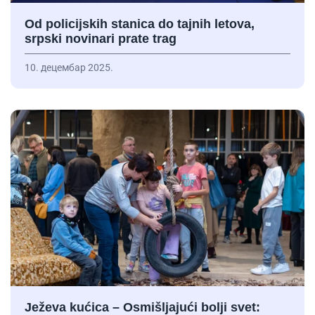
Od policijskih stanica do tajnih letova,
srpski novinari prate trag
10. децембар 2025.
Ježeva kućica – Osmišljajući bolji svet: