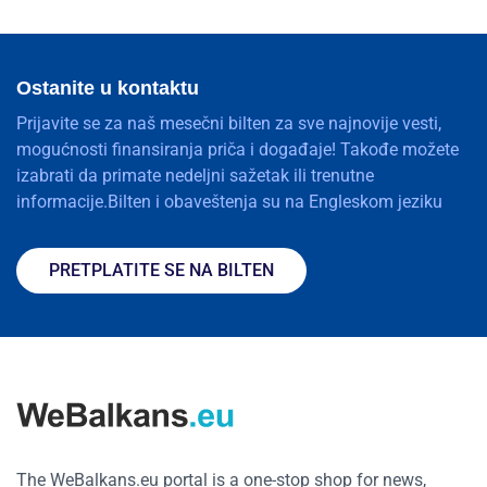
Ostanite u kontaktu
Prijavite se za naš mesečni bilten za sve najnovije vesti,
mogućnosti finansiranja priča i događaje! Takođe možete
izabrati da primate nedeljni sažetak ili trenutne
informacije.Bilten i obaveštenja su na Engleskom jeziku
PRETPLATITE SE NA BILTEN
The WeBalkans.eu portal is a one-stop shop for news,