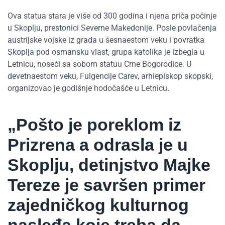
Ova statua stara je više od 300 godina i njena priča počinje
u Skoplju, prestonici Severne Makedonije. Posle povlačenja
austrijske vojske iz grada u šesnaestom veku i povratka
Skoplja pod osmansku vlast, grupa katolika je izbegla u
Letnicu, noseći sa sobom statuu Crne Bogorodice. U
devetnaestom veku, Fulgencije Carev, arhiepiskop skopski,
organizovao je godišnje hodočašće u Letnicu.
„Pošto je poreklom iz
Prizrena a odrasla je u
Skoplju, detinjstvo Majke
Tereze je savršen primer
zajedničkog kulturnog
nasleđa koje treba da