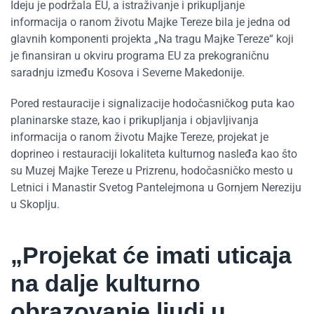
Ideju je podržala EU, a istraživanje i prikupljanje
informacija o ranom životu Majke Tereze bila je jedna od
glavnih komponenti projekta „Na tragu Majke Tereze“ koji
je finansiran u okviru programa EU za prekograničnu
saradnju između Kosova i Severne Makedonije.
Pored restauracije i signalizacije hodočasničkog puta kao
planinarske staze, kao i prikupljanja i objavljivanja
informacija o ranom životu Majke Tereze, projekat je
doprineo i restauraciji lokaliteta kulturnog nasleđa kao što
su Muzej Majke Tereze u Prizrenu, hodočasničko mesto u
Letnici i Manastir Svetog Pantelejmona u Gornjem Nereziju
u Skoplju.
„Projekat će imati uticaja
na dalje kulturno
obrazovanje ljudi u