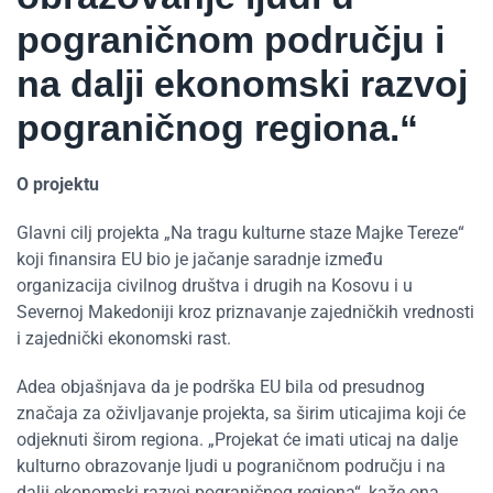
pograničnom području i
na dalji ekonomski razvoj
pograničnog regiona.“
O projektu
Glavni cilj projekta „Na tragu kulturne staze Majke Tereze“
koji finansira EU bio je jačanje saradnje između
organizacija civilnog društva i drugih na Kosovu i u
Severnoj Makedoniji kroz priznavanje zajedničkih vrednosti
i zajednički ekonomski rast.
Adea objašnjava da je podrška EU bila od presudnog
značaja za oživljavanje projekta, sa širim uticajima koji će
odjeknuti širom regiona. „Projekat će imati uticaj na dalje
kulturno obrazovanje ljudi u pograničnom području i na
dalji ekonomski razvoj pograničnog regiona“, kaže ona.