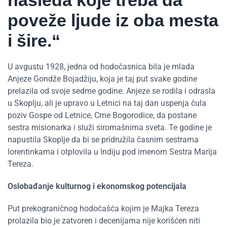
poveže ljude iz oba mesta
i šire.“
U avgustu 1928, jedna od hodočasnica bila je mlada
Anjeze Gondže Bojadžiju, koja je taj put svake godine
prelazila od svoje sedme godine. Anjeze se rodila i odrasla
u Skoplju, ali je upravo u Letnici na taj dan uspenja čula
poziv Gospe od Letnice, Crne Bogorodice, da postane
sestra misionarka i služi siromašnima sveta. Te godine je
napustila Skoplje da bi se pridružila časnim sestrama
lorentinkama i otplovila u Indiju pod imenom Sestra Marija
Tereza.
Oslobađanje kulturnog i ekonomskog potencijala
Put prekograničnog hodočašća kojim je Majka Tereza
prolazila bio je zatvoren i decenijama nije korišćen niti