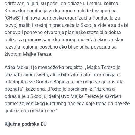
održavan, a ljudi su počeli da odlaze u Letnicu kolima.
Kosovska Fondacija za kulturno nasleđe bez granica
(CHwB) i njihova partnerska organizacija Fondacija za
razvoj malih i srednjih preduzeća iz Skoplja videle su da bi
obnova i ponovno otvaranje planinske staze bila dobra
prilika za promovisanje kulturnog nasleđa i ekonomskog
razvoja regiona, posebno ako bi se priča povezala sa
životom Majke Tereze.
Adea Mekulji je menadžerka projekta. „Majka Tereza je
poznata širom sveta, ali je bilo vrlo malo informacija o
mladoj Anjeze Gondže Bojadžiju, pre nego što je postala
poznata“, kaže ona. „Pošto je poreklom iz Prizrena a
odrasla je u Skoplju, detinjstvo Majke Tereze je savršen
primer zajedničkog kulturnog nasleđa koje treba da poveže
ljude iz oba mesta i šire.“
Ključna podrška EU