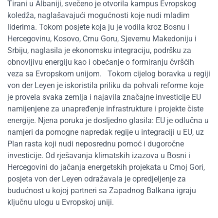
Tirani u Albaniji, svečeno je otvorila kampus Evropskog
koledža, naglašavajući mogućnosti koje nudi mladim
liderima. Tokom posjete koja ju je vodila kroz Bosnu i
Hercegovinu, Kosovo, Crnu Goru, Sjevernu Makedoniju i
Srbiju, naglasila je ekonomsku integraciju, podršku za
obnovljivu energiju kao i obećanje o formiranju čvršćih
veza sa Evropskom unijom.
Tokom cijelog boravka u regiji
von der Leyen je iskoristila priliku da pohvali reforme koje
je provela svaka zemlja i najavila značajne investicije EU
namijenjene za unapređenje infrastrukture i projekte čiste
energije. Njena poruka je dosljedno glasila: EU je odlučna u
namjeri da pomogne napredak regije u integraciji u EU, uz
Plan rasta koji nudi neposrednu pomoć i dugoročne
investicije. Od rješavanja klimatskih izazova u Bosni i
Hercegovini do jačanja energetskih projekata u Crnoj Gori,
posjeta von der Leyen odražavala je opredjeljenje za
budućnost u kojoj partneri sa Zapadnog Balkana igraju
ključnu ulogu u Evropskoj uniji.