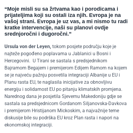
“
Moje misli su sa žrtvama
kao
i porodicama i
prijateljima koji su ostali iza njih. Evropa je na
vašoj stran
i
. Evropa je uz vas, a mi nismo
tu
radi
kratke intervencije, naši su planovi
ovdje
srednjoročni i dugoročni.
”
Ursula von
der
Leyen
,
tokom posjete području koje je
najteže pogođeno poplav
ama u Jablanici u Bosni i
Hercegovini.
U
Tiran
i se sastala s predsjednikom
Bajramom
Begajem
i premijerom Edijem Ramom na kojem
se je najveću pažnju posvetila integraciji
Albanije u EU i
P
lan
u
rasta
EU, te naglasila inicijative za obnovljivu
energiju i solidarnost EU
po pitanju
klimatski
h
promjena.
Narednog dana je posjetila Sjevernu Makedoniju gdje se
sastala sa predsjednicom Gordanom
Siljanovska-Davkova
i premijerom
Hristijan
om
Mickoski
m
,
a najvažnije teme
diskusije bile su
podrš
ka
EU
kroz
Plan rasta i napori na
ekonomskoj integracij
i
.