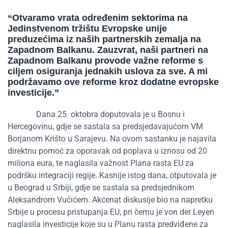
“
Otvaramo vrata određenim sektorima na
Jedinstvenom tržištu Evropske unije
preduzećima
iz naših partnerskih zemalja na
Zapadnom Balkanu. Zauzvrat, naši partneri na
Zapadnom Balkanu provode važne reforme s
ciljem osiguranja jednakih uslova za sve. A mi
podržavamo
ove reforme kroz dodatne evropske
investicije.
”
Dana 25. oktobra doputovala je u Bosnu i
Hercegovinu, gdje se sastala sa predsjedavajućom VM
Borjanom Krišto u Sarajevu. Na ovom sastanku je najavila
direktnu pomoć za oporavak od poplava u iznosu od 20
miliona eura, te naglasila važnost Plana rasta EU za
podršku integraciji regije. Kasnije istog dana, otputovala je
u Beograd u Srbiji, gdje se sastala sa predsjednikom
Aleksandrom Vučićem. Akcenat diskusije bio na napretku
Srbije u procesu pristupanja EU, pri čemu je von der Leyen
naglasila investicije koje su u Planu rasta predviđene za