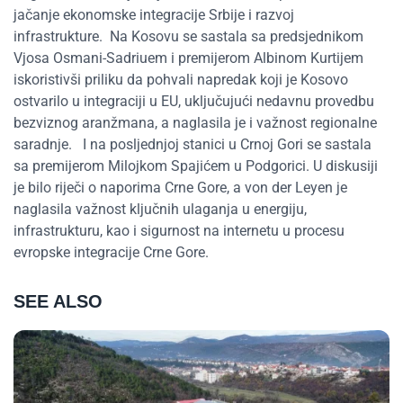
jačanje ekonomske integracije Srbije i razvoj
infrastrukture.
Na Kosovu se sastala sa predsjednikom
Vjosa Osmani-Sadriuem i premijerom Albinom Kurtijem
iskoristivši priliku da pohvali napredak koji je Kosovo
ostvarilo u integraciji u EU, uključujući nedavnu provedbu
bezviznog aranžmana, a naglasila je i važnost regionalne
saradnje.
I na posljednjoj stanici u Crnoj Gori se sastala
sa premijerom Milojkom Spajićem u Podgorici. U diskusiji
je bilo riječi o naporima Crne Gore, a von der Leyen je
naglasila važnost ključnih ulaganja u energiju,
infrastrukturu, kao i sigurnost na internetu u procesu
evropske integracije Crne Gore.
SEE ALSO