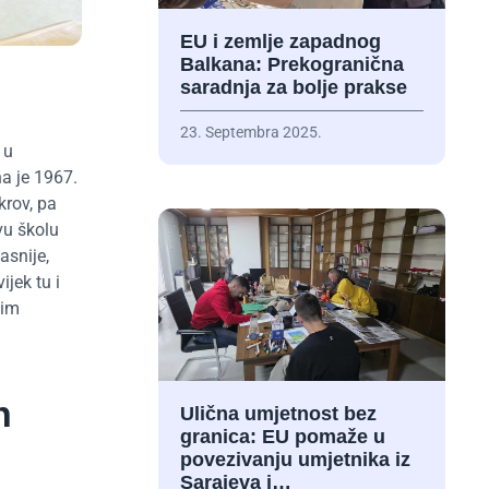
EU i zemlje zapadnog
Balkana: Prekogranična
saradnja za bolje prakse
23. Septembra 2025.
 u
a je 1967.
krov, pa
vu školu
asnije,
jek tu i
vim
h
Ulična umjetnost bez
granica: EU pomaže u
povezivanju umjetnika iz
Sarajeva i…