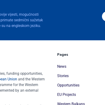
ovije vijesti, mogućnosti
a primate sedmični sažetak
nje su na engleskom jeziku.
Pages
News
es, funding opportunities,
Stories
pean Union
and the Western
ogramme for the Western
Opportunities
emented by an external
EU Projects
Western Balkans