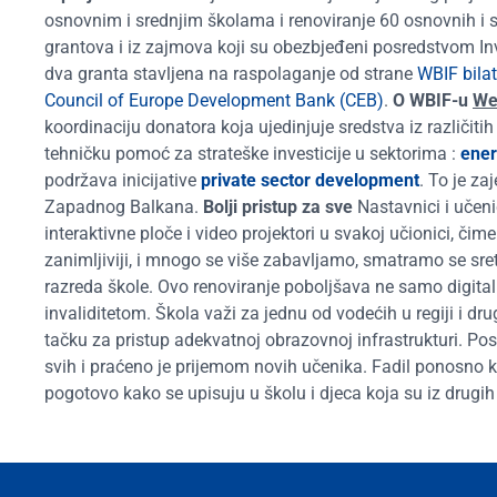
osnovnim i srednjim školama i renoviranje 60 osnovnih i s
grantova i iz zajmova koji su obezbjeđeni posredstvom In
dva granta stavljena na raspolaganje od strane
WBIF bilat
Council of Europe Development Bank (CEB)
.
O WBIF-u
We
koordinaciju donatora koja ujedinjuje sredstva iz različiti
tehničku pomoć za strateške investicije u sektorima :
ene
podržava inicijative
private sector development
. To je za
Zapadnog Balkana.
Bolji pristup za sve
Nastavnici i učeni
interaktivne ploče i video projektori u svakoj učionici, či
zanimljiviji, i mnogo se više zabavljamo, smatramo se sre
razreda škole. Ovo renoviranje poboljšava ne samo digitalni 
invaliditetom. Škola važi za jednu od vodećih u regiji i dr
tačku za pristup adekvatnoj obrazovnoj infrastrukturi. Po
svih i praćeno je prijemom novih učenika. Fadil ponosno 
pogotovo kako se upisuju u školu i djeca koja su iz drugih