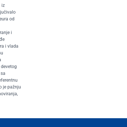
 iz
jučivalo
eura od
ranje i
ođe
ora i vlada
su
a
a devetog
 sa
eferentnu
o je pažnju
oviranja,