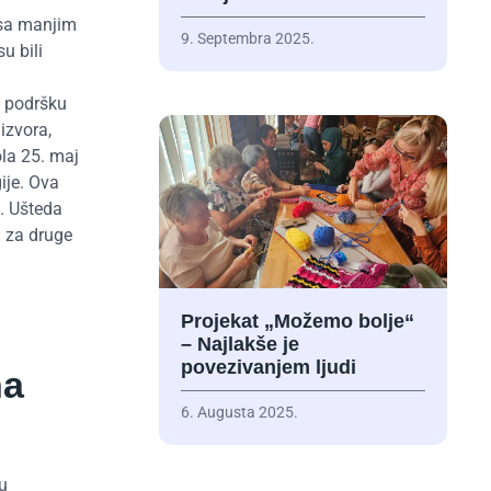
u sa manjim
9. Septembra 2025.
u bili
uz podršku
izvora,
ola 25. maj
ije. Ova
. Ušteda
a za druge
Projekat „Možemo bolje“
– Najlakše je
povezivanjem ljudi
na
6. Augusta 2025.
 u