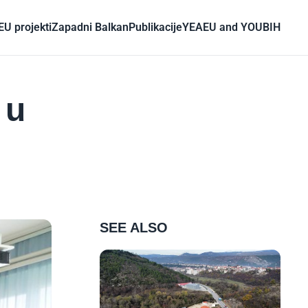
EU projekti
Zapadni Balkan
Publikacije
YEA
EU and YOU
BIH
 u
SEE ALSO