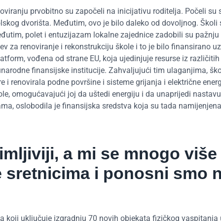
viranju prvobitno su započeli na inicijativu roditelja. Počeli s
skog dvorišta. Međutim, ovo je bilo daleko od dovoljnog. Školi s
eđutim, polet i entuzijazam lokalne zajednice zadobili su pažnju
ev za renoviranje i rekonstrukciju škole i to je bilo finansirano 
form, vođena od strane EU, koja ujedinjuje resurse iz različitih 
narodne finansijske institucije. Zahvaljujući tim ulaganjima, šk
 i renovirala podne površine i sisteme grijanja i električne energ
e, omogućavajući joj da uštedi energiju i da unaprijedi nastavu
jama, oslobodila je finansijska sredstva koja su tada namijenjen
mljiviji, a mi se mnogo više
 sretnicima i ponosni smo 
a koji uključuje izgradnju 70 novih objekata fizičkog vaspitanja