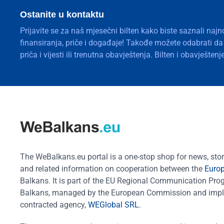
Ostanite u kontaktu
Prijavite se za naš mjesečni bilten kako biste saznali najn
finansiranja, priče i događaje! Takođe možete odabrati d
priča i vijesti ili trenutna obavještenja. Bilten i obavješte
The WeBalkans.eu portal is a one-stop shop for news, stori
and related information on cooperation between the
Euro
Balkans. It is part of the EU Regional Communication Pr
Balkans, managed by the European Commission and impl
contracted agency,
WEGlobal SRL
.