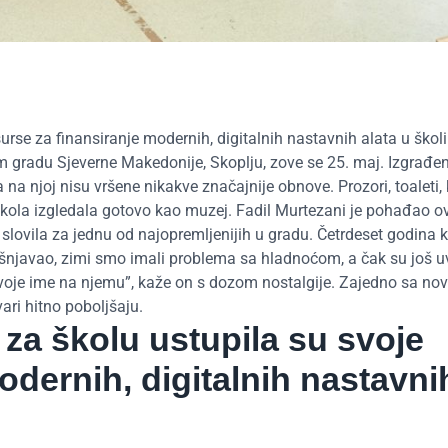
surse za finansiranje modernih, digitalnih nastavnih alata u školi
m gradu Sjeverne Makedonije, Skoplju, zove se 25. maj. Izgrađen
a njoj nisu vršene nikakve značajnije obnove. Prozori, toaleti, 
 je škola izgledala gotovo kao muzej. Fadil Murtezani je pohađao o
a slovila za jednu od najopremljenijih u gradu. Četrdeset godina k
kišnjavao, zimi smo imali problema sa hladnoćom, a čak su još uvi
svoje ime na njemu”, kaže on s dozom nostalgije. Zajedno sa no
ari hitno poboljšaju.
 za školu ustupila su svoje
odernih, digitalnih nastavni