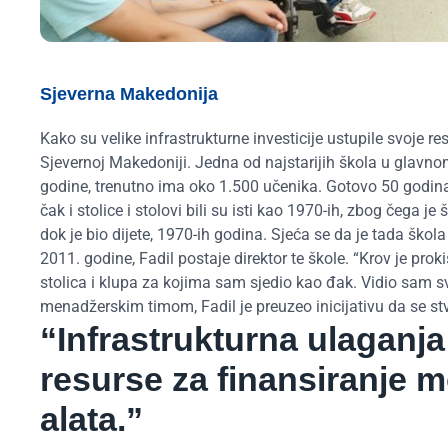
Sjeverna Makedonija
Kako su velike infrastrukturne investicije ustupile svoje re
Sjevernoj Makedoniji. Jedna od najstarijih škola u glavno
godine, trenutno ima oko 1.500 učenika. Gotovo 50 godina n
čak i stolice i stolovi bili su isti kao 1970-ih, zbog čega
dok je bio dijete, 1970-ih godina. Sjeća se da je tada škol
2011. godine, Fadil postaje direktor te škole. “Krov je pro
stolica i klupa za kojima sam sjedio kao đak. Vidio sam 
menadžerskim timom, Fadil je preuzeo inicijativu da se stv
“Infrastrukturna ulaganja
resurse za finansiranje m
alata.”