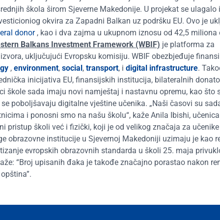
rednjih škola širom Sjeverne Makedonije. U projekat se ulagalo i
vesticioniog okvira za Zapadni Balkan uz podršku EU. Ovo je ukl
eral donor
, kao i dva zajma u ukupnom iznosu od 42,5 miliona 
stern Balkans Investment Framework (WBIF)
je platforma za
h izvora, uključujući Evropsku komisiju. WBIF obezbjeđuje finansi
rgy
,
environment
,
social
,
transport
, i
digital infrastructure
. Tak
jednička inicijativa EU, finansijskih institucija, bilateralnih donat
ci škole sada imaju novi namještaj i nastavnu opremu, kao što 
me se poboljšavaju digitalne vještine učenika. „Naši časovi su sad
tnicima i ponosni smo na našu školu“, kaže Anila Ibishi, učenic
pristup školi već i fizički, koji je od velikog značaja za učenike
uge obrazovne institucije u Sjevernoj Makedoniji uzimaju je kao r
stizanje evropskih obrazovnih standarda u školi 25. maja privukl
kaže: “Broj upisanih đaka je takođe značajno porastao nakon ren
 opština”.