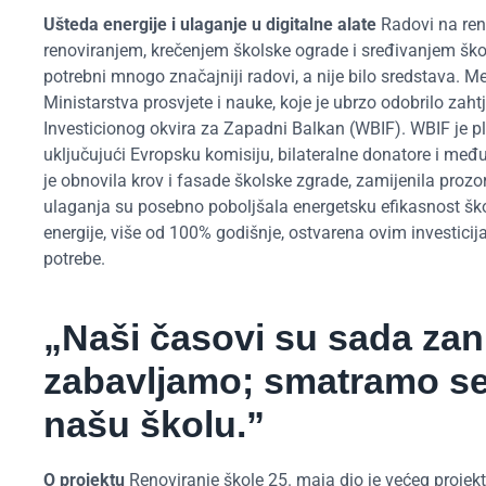
Ušteda energije i ulaganje u digitalne alate
Radovi na reno
renoviranjem, krečenjem školske ograde i sređivanjem škol
potrebni mnogo značajniji radovi, a nije bilo sredstava. M
Ministarstva prosvjete i nauke, koje je ubrzo odobrilo zahtj
Investicionog okvira za Zapadni Balkan (WBIF). WBIF je plat
uključujući Evropsku komisiju, bilateralne donatore i među
je obnovila krov i fasade školske zgrade, zamijenila prozore
ulaganja su posebno poboljšala energetsku efikasnost škol
energije, više od 100% godišnje, ostvarena ovim investici
potrebe.
„Naši časovi su sada zani
zabavljamo; smatramo se
našu školu.”
O projektu
Renoviranje škole 25. maja dio je većeg projekt