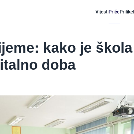
Vijesti
Priče
Prilike
ijeme: kako je škola
gitalno doba