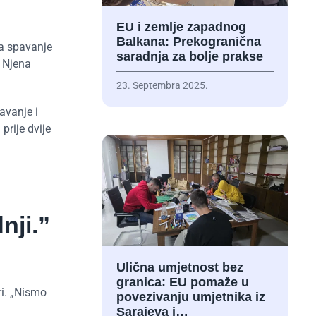
EU i zemlje zapadnog
Balkana: Prekogranična
za spavanje
saradnja za bolje prakse
. Njena
23. Septembra 2025.
avanje i
prije dvije
nji.”
Ulična umjetnost bez
granica: EU pomaže u
i. „Nismo
povezivanju umjetnika iz
Sarajeva i…