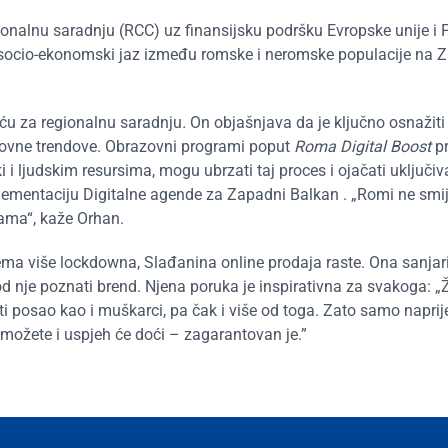
gionalnu saradnju (RCC) uz finansijsku podršku Evropske unije i 
iti socio-ekonomski jaz između romske i neromske populacije n
eću za regionalnu saradnju
.
On objašnjava da je ključno osnažit
poslovne trendove. Obrazovni programi poput
Roma Digital Boost
pr
i i ljudskim resursima, mogu ubrzati taj proces i ojačati uključiv
lementaciju Digitalne agende za Zapadni Balkan . „Romi ne smij
rama“, kaže Orhan.
ema više lockdowna, Slađanina online prodaja raste. Ona sanjar
 od nje poznati brend. Njena poruka je inspirativna za svakoga: „
posao kao i muškarci, pa čak i više od toga. Zato samo naprije
o možete i uspjeh će doći – zagarantovan je.”