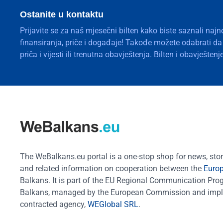
Ostanite u kontaktu
Prijavite se za naš mjesečni bilten kako biste saznali najn
finansiranja, priče i događaje! Takođe možete odabrati d
priča i vijesti ili trenutna obavještenja. Bilten i obavješte
The WeBalkans.eu portal is a one-stop shop for news, stori
and related information on cooperation between the
Euro
Balkans. It is part of the EU Regional Communication Pr
Balkans, managed by the European Commission and impl
contracted agency,
WEGlobal SRL
.