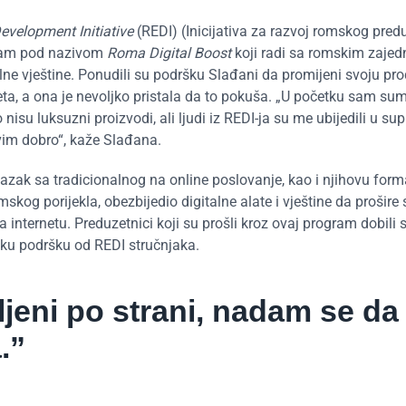
evelopment Initiative
(REDI) (Inicijativa za razvoj romskog pred
gram pod nazivom
Roma Digital Boost
koji radi sa romskim zaje
ne vještine. Ponudili su podršku Slađani da promijeni svoju pr
eta, a ona je nevoljko pristala da to pokuša. „U početku sam su
nisu luksuzni proizvodi, ali ljudi iz REDI-ja su me ubijedili u su
vim dobro“, kaže Slađana.
azak sa tradicionalnog na online poslovanje, kao i njihovu forma
kog porijekla, obezbijedio digitalne alate i vještine da prošire 
 internetu. Preduzetnici koji su prošli kroz ovaj program dobili 
ku podršku od REDI stručnjaka.
ljeni po strani, nadam se da
.”