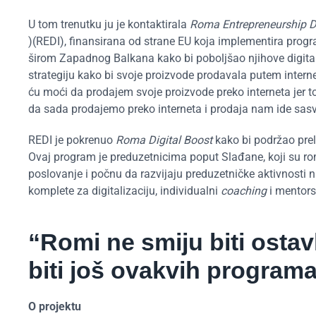
U tom trenutku ju je kontaktirala
Roma Entrepreneurship D
)(REDI), finansirana od strane EU koja implementira pro
širom Zapadnog Balkana kako bi poboljšao njihove digital
strategiju kako bi svoje proizvode prodavala putem intern
ću moći da prodajem svoje proizvode preko interneta jer to 
da sada prodajemo preko interneta i prodaja nam ide sas
REDI je pokrenuo
Roma Digital Boost
kako bi podržao prel
Ovaj program je preduzetnicima poput Slađane, koji su roms
poslovanje i počnu da razvijaju preduzetničke aktivnosti na
komplete za digitalizaciju, individualni
coaching
i mentors
“Romi ne smiju biti ostav
biti još ovakvih programa
O projektu