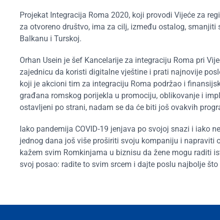
Projekat Integracija Roma 2020, koji provodi Vijeće za re
za otvoreno društvo, ima za cilj, između ostalog, smanj
Balkanu i Turskoj.
Orhan Usein je šef Kancelarije za integraciju Roma pri Vij
zajednicu da koristi digitalne vještine i prati najnovije 
koji je akcioni tim za integraciju Roma podržao i finansijsk
građana romskog porijekla u promociju, oblikovanje i imp
ostavljeni po strani, nadam se da će biti još ovakvih prog
Iako pandemija COVID-19 jenjava po svojoj snazi i iako n
jednog dana još više proširiti svoju kompaniju i napraviti
kažem svim Romkinjama u biznisu da žene mogu raditi isti 
svoj posao: radite to svim srcem i dajte poslu najbolje št