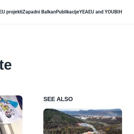
EU projekti
Zapadni Balkan
Publikacije
YEA
EU and YOU
BIH
te
SEE ALSO