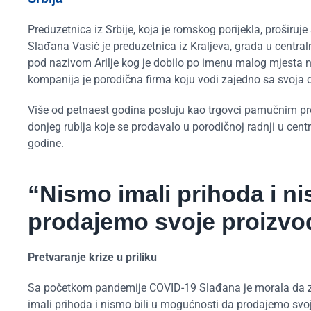
Preduzetnica iz Srbije, koja je romskog porijekla, proširuj
Slađana Vasić je preduzetnica iz Kraljeva, grada u central
pod nazivom Arilje kog je dobilo po imenu malog mjesta n
kompanija je porodična firma koju vodi zajedno sa svoja 
Više od petnaest godina posluju kao trgovci pamučnim pro
donjeg rublja koje se prodavalo u porodičnoj radnji u cent
godine.
“Nismo imali prihoda i n
prodajemo svoje proizvode
Pretvaranje krize u priliku
Sa početkom pandemije COVID-19 Slađana je morala da zat
imali prihoda i nismo bili u mogućnosti da prodajemo svoje