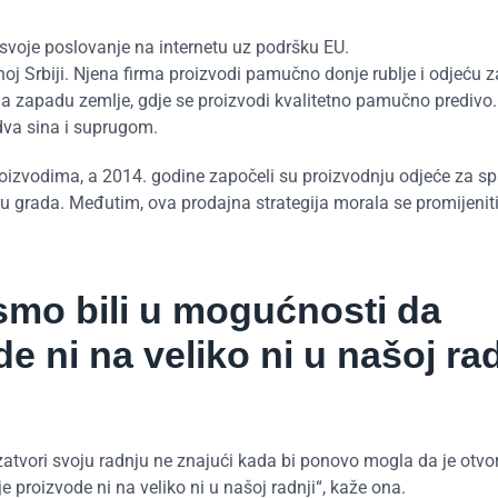
e svoje poslovanje na internetu uz podršku EU.
noj Srbiji. Njena firma proizvodi pamučno donje rublje i odjeću 
a zapadu zemlje, gdje se proizvodi kvalitetno pamučno predivo
dva sina i suprugom.
izvodima, a 2014. godine započeli su proizvodnju odjeće za sp
ru grada. Međutim, ova prodajna strategija morala se promijeniti 
ismo bili u mogućnosti da
 ni na veliko ni u našoj rad
vori svoju radnju ne znajući kada bi ponovo mogla da je otvor
 proizvode ni na veliko ni u našoj radnji“, kaže ona.