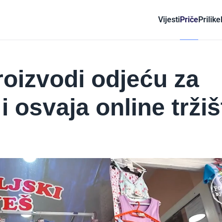
Vijesti
Priče
Prilike
oizvodi odjeću za
i osvaja online tržiš