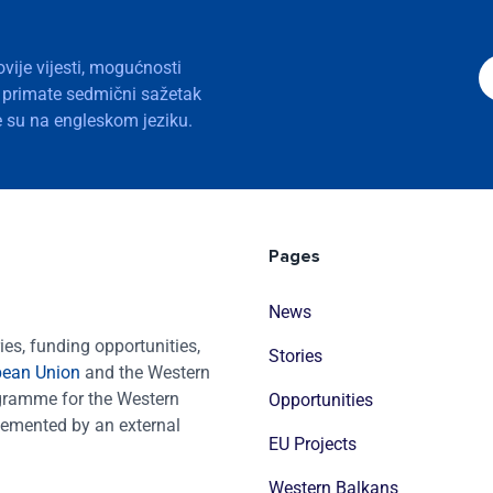
ovije vijesti, mogućnosti
a primate sedmični sažetak
nje su na engleskom jeziku.
Pages
News
es, funding opportunities,
Stories
pean Union
and the Western
ogramme for the Western
Opportunities
emented by an external
EU Projects
Western Balkans