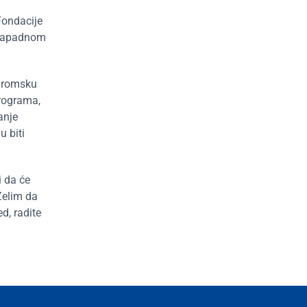
Fondacije
a Zapadnom
i romsku
ograma,
anje
u biti
i da će
Želim da
d, radite