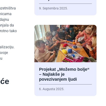
uzetništva
9. Septembra 2025.
dnicama
odajnu
mnjala da
protno tako
lizaciju.
svoje
su
Projekat „Možemo bolje“
– Najlakše je
 će
povezivanjem ljudi
6. Augusta 2025.